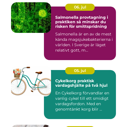
06. jul
Salmonella provtagning i
praktiken så minskar du
risken för smittspridning
Salmonella är en av de mest
kända magsjukebakterierna i
världen. I Sverige är läget
relativt gott, m...
05. jul
Cykelkorg praktisk
vardagshjälte på två hjul
En Cykelkorg förvandlar en
vanlig cykel till ett smidigt
vardagsfordon. Med en
genomtänkt korg blir ...