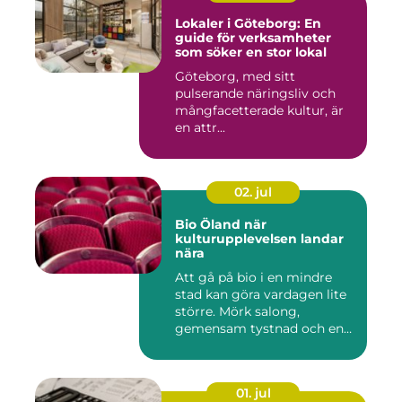
Lokaler i Göteborg: En
guide för verksamheter
som söker en stor lokal
Göteborg, med sitt
pulserande näringsliv och
mångfacetterade kultur, är
en attr...
02. jul
Bio Öland när
kulturupplevelsen landar
nära
Att gå på bio i en mindre
stad kan göra vardagen lite
större. Mörk salong,
gemensam tystnad och en
d...
01. jul