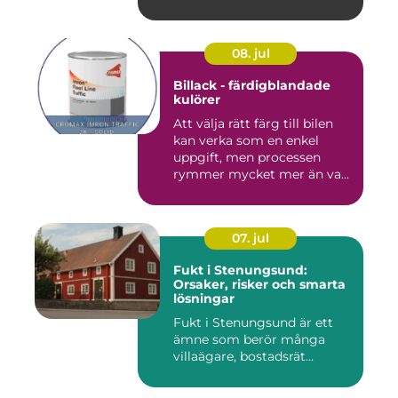
byggproj...
08. jul
Billack - färdigblandade
kulörer
Att välja rätt färg till bilen
kan verka som en enkel
uppgift, men processen
rymmer mycket mer än va...
07. jul
Fukt i Stenungsund:
Orsaker, risker och smarta
lösningar
Fukt i Stenungsund är ett
ämne som berör många
villaägare, bostadsrät...