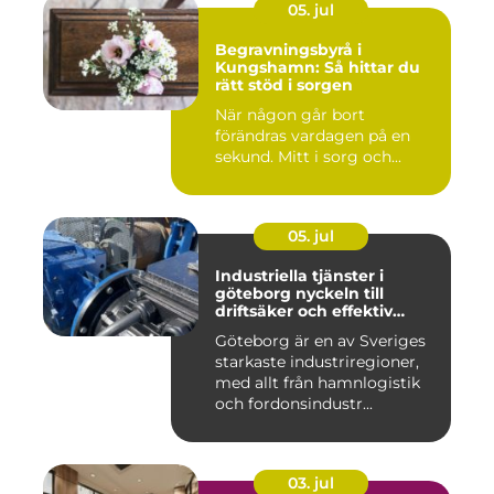
05. jul
Begravningsbyrå i
Kungshamn: Så hittar du
rätt stöd i sorgen
När någon går bort
förändras vardagen på en
sekund. Mitt i sorg och...
05. jul
Industriella tjänster i
göteborg nyckeln till
driftsäker och effektiv
produktion
Göteborg är en av Sveriges
starkaste industriregioner,
med allt från hamnlogistik
och fordonsindustr...
03. jul