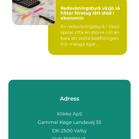
Redovisningsbyrå växjö så
hittar företag rätt stöd i
ekonomin
En redovisningsbyrå i Växjö
spelar ofta en större roll än
bara att sköta bokföringen.
För många ägar...
Adress