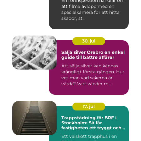
En rörinspektion handlar om
att filma avlopp med en
specialkamera för att hitta
skador, st...
30. jul
Sälja silver Örebro en enkel
guide till bättre affärer
Att sälja silver kan kännas
krångligt första gången. Hur
vet man vad sakerna är
värda? Vart vänder m...
17. jul
Trappstädning för BRF i
Stockholm: Så får
fastigheten ett tryggt och
välskött trapphus
Ett välskött trapphus i en