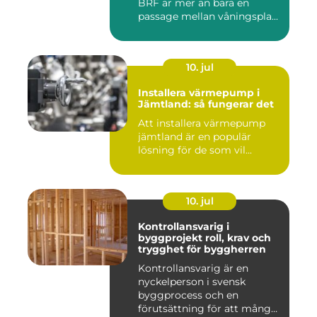
BRF är mer än bara en
passage mellan våningspla...
10. jul
Installera värmepump i
Jämtland: så fungerar det
Att installera värmepump
jämtland är en populär
lösning för de som vil...
10. jul
Kontrollansvarig i
byggprojekt roll, krav och
trygghet för byggherren
Kontrollansvarig är en
nyckelperson i svensk
byggprocess och en
förutsättning för att många