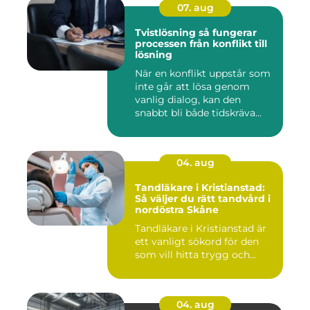
07. aug
Tvistlösning så fungerar
processen från konflikt till
lösning
När en konflikt uppstår som
inte går att lösa genom
vanlig dialog, kan den
snabbt bli både tidskräva...
04. aug
Tandläkare i Kristianstad:
Så väljer du rätt tandvård i
nordöstra Skåne
Tandläkare i Kristianstad är
ett vanligt sökord för den
som vill hitta trygg och...
04. aug