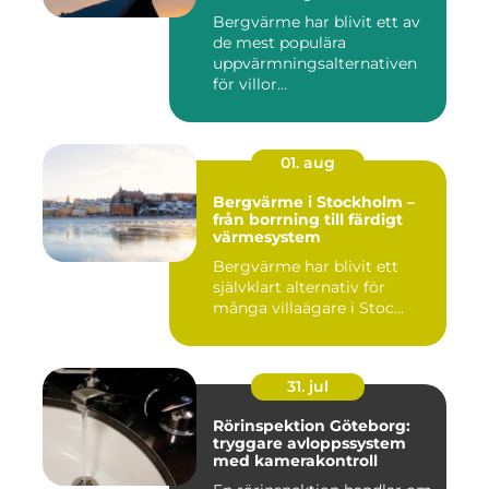
Bergvärme har blivit ett av
de mest populära
uppvärmningsalternativen
för villor...
01. aug
Bergvärme i Stockholm –
från borrning till färdigt
värmesystem
Bergvärme har blivit ett
självklart alternativ för
många villaägare i Stoc...
31. jul
Rörinspektion Göteborg:
tryggare avloppssystem
med kamerakontroll