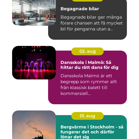
Begagnade bilar
Begagnade bilar ger många
förare chansen att få mycket
bil för pengarna utan a...
02. aug
Dansskola i Malmö: Så
hittar du rätt dans för dig
Dansskola Malmö är ett
begrepp som rymmer allt
från klassisk balett till
kommersiell...
01. aug
Bergvärme i Stockholm - så
fungerar det och därför
lönar det sig