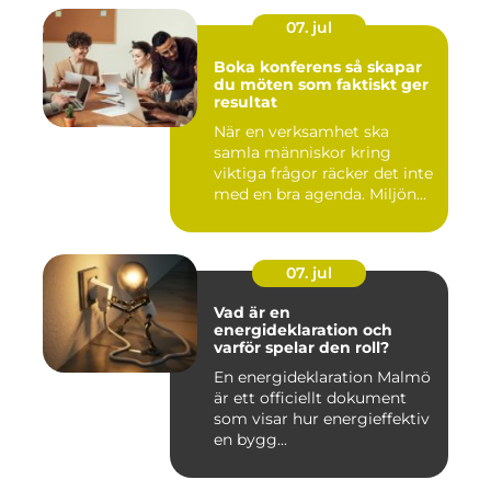
07. jul
Boka konferens så skapar
du möten som faktiskt ger
resultat
När en verksamhet ska
samla människor kring
viktiga frågor räcker det inte
med en bra agenda. Miljön...
07. jul
Vad är en
energideklaration och
varför spelar den roll?
En energideklaration Malmö
är ett officiellt dokument
som visar hur energieffektiv
en bygg...