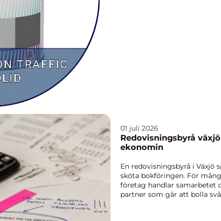
01 juli 2026
Redovisningsbyrå växjö så hittar företag rätt stöd 
ekonomin
En redovisningsbyrå i Växjö sp
sköta bokföringen. För mång
företag handlar samarbetet 
partner som går att bolla svå
när fö...