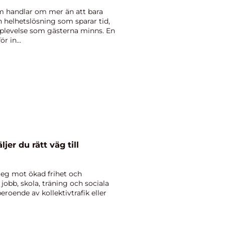
lm handlar om mer än att bara
n helhetslösning som sparar tid,
pplevelse som gästerna minns. En
r in...
ljer du rätt väg till
steg mot ökad frihet och
 jobb, skola, träning och sociala
beroende av kollektivtrafik eller