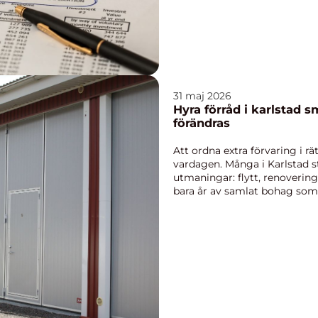
31 maj 2026
Hyra förråd i karlstad smart förvaring när livet
förändras
Att ordna extra förvaring i rät
vardagen. Många i Karlstad s
utmaningar: flytt, renovering
bara år av samlat bohag som 
garderober, kä...