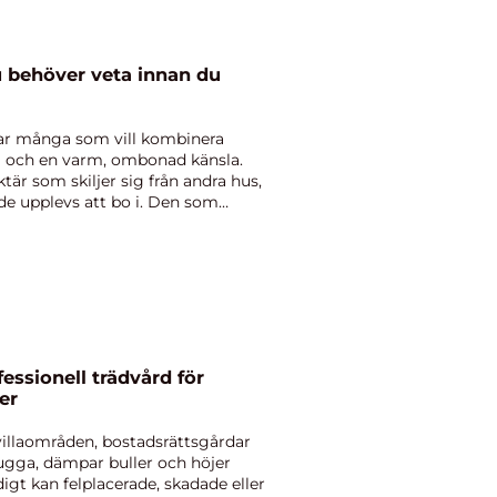
ar många som vill kombinera
al och en varm, ombonad känsla.
är som skiljer sig från andra hus,
de upplevs att bo i. Den som
er
 villaområden, bostadsrättsgårdar
ugga, dämpar buller och höjer
igt kan felplacerade, skadade eller