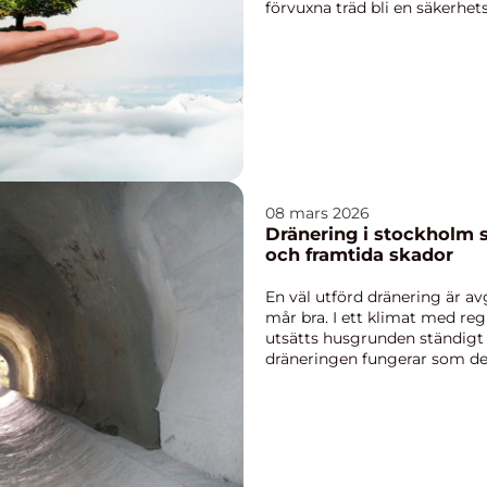
förvuxna träd bli en säkerhets
08 mars 2026
Dränering i stockholm så skyddas huset mot fukt
och framtida skador
En väl utförd dränering är av
mår bra. I ett klimat med reg
utsätts husgrunden ständigt 
dräneringen fungerar som den
källarväggar ...