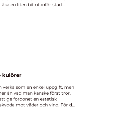
åka en liten bit utanför stad...
e kulörer
 kan verka som en enkel uppgift, men
r än vad man kanske först tror.
att ge fordonet en estetisk
skydda mot väder och vind. För de