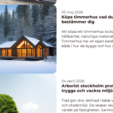
02 maj 2026
Köpa timmerhus vad du behöver veta innan du
bestämmer dig
Att köpa ett timmerhus lock
hållbarhet, naturliga materi
Timmerhus har en egen karakt
både i hur de byggs och hur 
funderar på att...
04 april 2026
Arborist stockholm professionell trädvård för
trygga och vackra miljö
Träd gör stor skillnad i både
och stadsmiljö. De skapar sk
värdet på fastigheten. Samtid