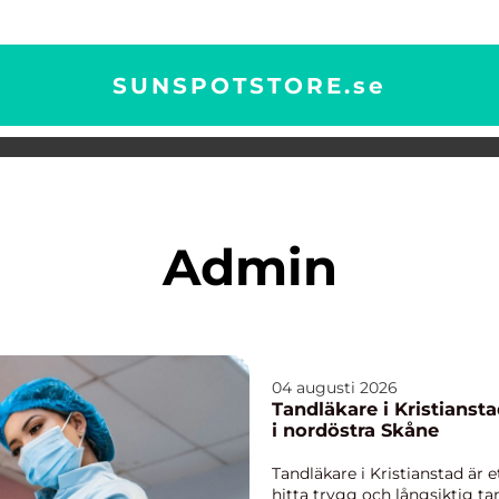
SUNSPOTSTORE.
se
admin
04 augusti 2026
Tandläkare i Kristiansta
i nordöstra Skåne
Tandläkare i Kristianstad är e
hitta trygg och långsiktig t