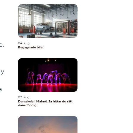
e.
04. aug
Begagnade bilar
ny
a
02. aug
Dansskola i Malmö: Så hittar du rätt
dans för dig