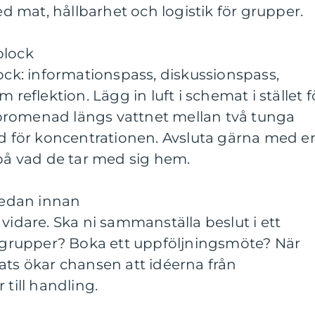
 mat, hållbarhet och logistik för grupper.
block
lock: informationspass, diskussionspass,
flektion. Lägg in luft i schemat i stället f
rt promenad längs vattnet mellan två tunga
ad för koncentrationen. Avsluta gärna med e
 på vad de tar med sig hem.
 redan innan
vidare. Ska ni sammanställa beslut i ett
rupper? Boka ett uppföljningsmöte? När
ats ökar chansen att idéerna från
 till handling.