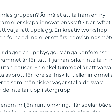
samlas gruppen? Är målet att ta fram en ny
team eller skapa innovationskraft? När syftet
e att välja rätt upplägg. En kreativ workshop
en förhandling eller ett årsredovisningsmöt
ur dagen är uppbyggd. Många konferenser
rammet är för tätt. Hjärnan orkar inte ta in 
 utan pauser. En enkel tumregel är att varva
avbrott för rörelse, frisk luft eller informell
serna som människor vågar ställa de svåra
r de inte tar upp i storgrupp.
nom miljön runt omkring. Här spelar både