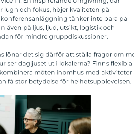
rvice in. En inspirerande omgivning, där
lugn och fokus, höjer kvaliteten på
 konferensanläggning tänker inte bara på
n även på ljus, ljud, utsikt, logistik och
undan för mindre gruppdiskussioner.
 lönar det sig därför att ställa frågor om m
r ser dagljuset ut i lokalerna? Finns flexibla
t kombinera möten inomhus med aktiviteter
n få stor betydelse för helhetsupplevelsen.