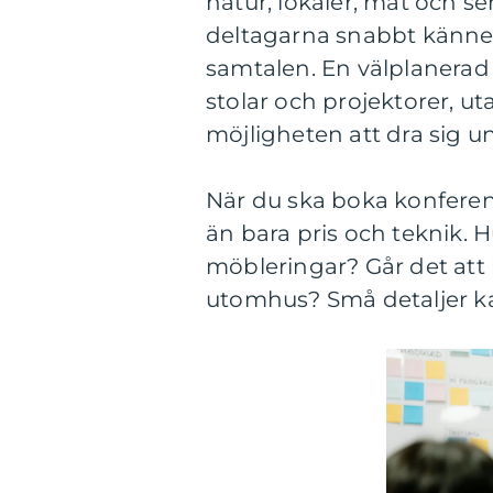
natur, lokaler, mat och se
deltagarna snabbt känner 
samtalen. En välplanerad
stolar och projektorer, uta
möjligheten att dra sig 
När du ska boka konferens
än bara pris och teknik. Hu
möbleringar? Går det at
utomhus? Små detaljer ka