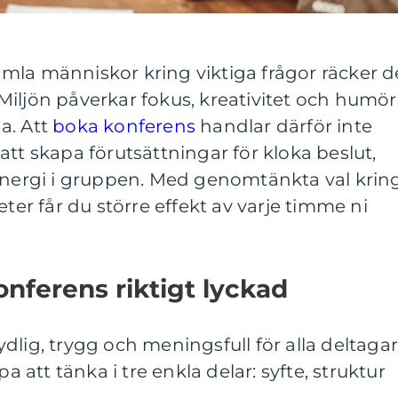
mla människor kring viktiga frågor räcker d
iljön påverkar fokus, kreativitet och humör
a. Att
boka konferens
handlar därför inte
att skapa förutsättningar för kloka beslut,
 energi i gruppen. Med genomtänkta val krin
eter får du större effekt av varje timme ni
nferens riktigt lyckad
dlig, trygg och meningsfull för alla deltagar
pa att tänka i tre enkla delar: syfte, struktur