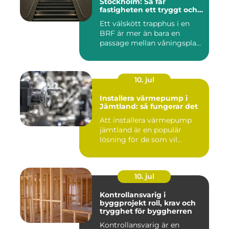
Stockholm: Så får
fastigheten ett tryggt och
välskött trapphus
Ett välskött trapphus i en
BRF är mer än bara en
passage mellan våningspla...
10. jul
Installera värmepump i
Jämtland: så fungerar det
Att installera värmepump
jämtland är en populär
lösning för de som vil...
10. jul
Kontrollansvarig i
byggprojekt roll, krav och
trygghet för byggherren
Kontrollansvarig är en