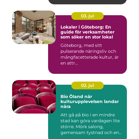
03. jul
Lokaler i Göteborg: En
guide för verksamheter
som söker en stor lokal
Göteborg, med sitt
pulserande näringsliv och
mångfacetterade kultur, är
en attr...
02. jul
Bio Öland när
kulturupplevelsen landar
nära
Att gå på bio i en mindre
stad kan göra vardagen lite
större. Mörk salong,
gemensam tystnad och en
d...