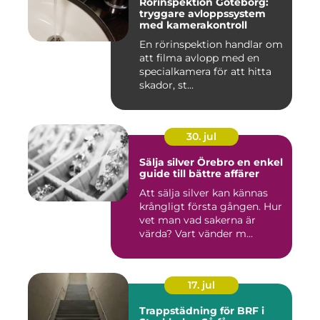
Rörinspektion Göteborg:
tryggare avloppssystem
med kamerakontroll
En rörinspektion handlar om
att filma avlopp med en
specialkamera för att hitta
skador, st...
30. jul
Sälja silver Örebro en enkel
guide till bättre affärer
Att sälja silver kan kännas
krångligt första gången. Hur
vet man vad sakerna är
värda? Vart vänder m...
17. jul
Trappstädning för BRF i