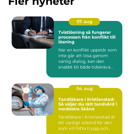
Fler nyheter
07. aug
Tvistlösning så fungerar
processen från konflikt till
lösning
När en konflikt uppstår som
inte går att lösa genom
vanlig dialog, kan den
snabbt bli både tidskräva...
04. aug
Tandläkare i Kristianstad:
Så väljer du rätt tandvård i
nordöstra Skåne
Tandläkare i Kristianstad är
ett vanligt sökord för den
som vill hitta trygg och...