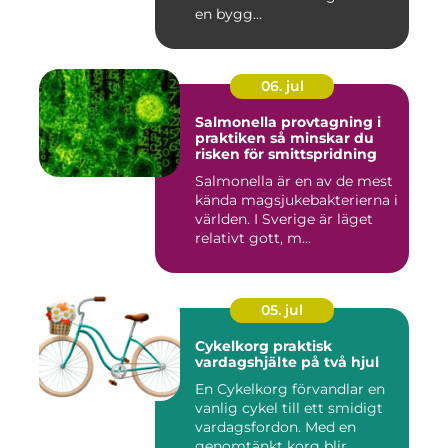
en bygg...
06. jul
Salmonella provtagning i
praktiken så minskar du
risken för smittspridning
Salmonella är en av de mest
kända magsjukebakterierna i
världen. I Sverige är läget
relativt gott, m...
05. jul
Cykelkorg praktisk
vardagshjälte på två hjul
En Cykelkorg förvandlar en
vanlig cykel till ett smidigt
vardagsfordon. Med en
genomtänkt korg blir ...