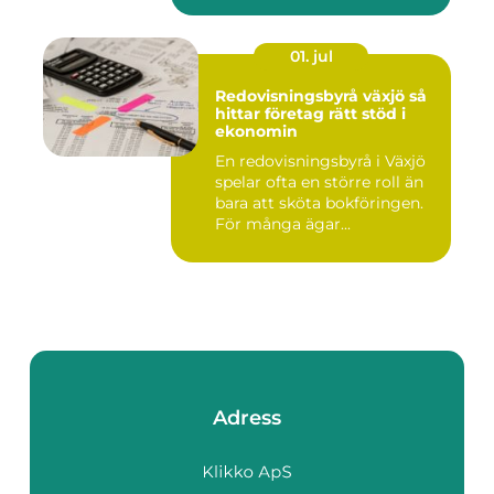
01. jul
Redovisningsbyrå växjö så
hittar företag rätt stöd i
ekonomin
En redovisningsbyrå i Växjö
spelar ofta en större roll än
bara att sköta bokföringen.
För många ägar...
Adress