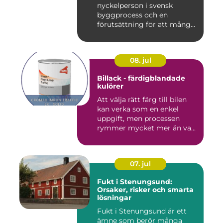
nyckelperson i svensk
byggprocess och en
förutsättning för att många
byggproj...
08. jul
Billack - färdigblandade
kulörer
Att välja rätt färg till bilen
kan verka som en enkel
uppgift, men processen
rymmer mycket mer än va...
07. jul
Fukt i Stenungsund:
Orsaker, risker och smarta
lösningar
Fukt i Stenungsund är ett
ämne som berör många