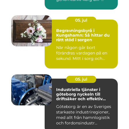
05. jul
Begravningsbyrå i
Kungshamn: Så hittar du
rätt stöd i sorgen
När någon går bort
förändras vardagen på en
sekund. Mitt i sorg och...
05. jul
Industriella tjänster i
göteborg nyckeln till
driftsäker och effektiv
produktion
Göteborg är en av Sveriges
starkaste industriregioner,
med allt från hamnlogistik
och fordonsindustr...