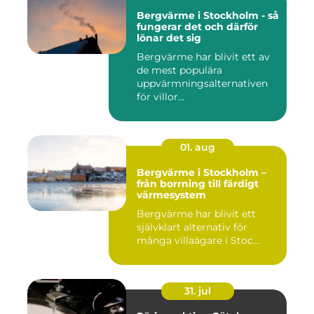
Bergvärme i Stockholm - så
fungerar det och därför
lönar det sig
Bergvärme har blivit ett av
de mest populära
uppvärmningsalternativen
för villor...
01. aug
Bergvärme i Stockholm –
från borrning till färdigt
värmesystem
Bergvärme har blivit ett
självklart alternativ för
många villaägare i Stoc...
31. jul