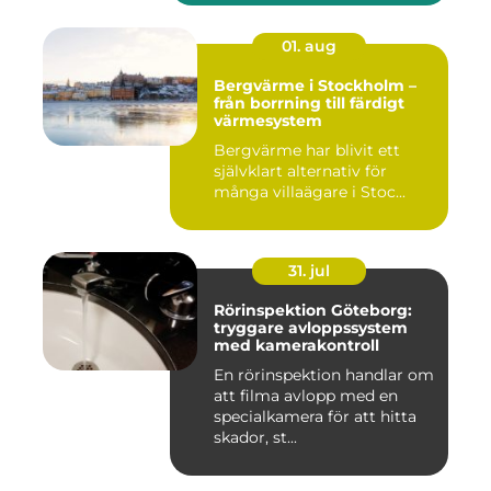
01. aug
Bergvärme i Stockholm –
från borrning till färdigt
värmesystem
Bergvärme har blivit ett
självklart alternativ för
många villaägare i Stoc...
31. jul
Rörinspektion Göteborg:
tryggare avloppssystem
med kamerakontroll
En rörinspektion handlar om
att filma avlopp med en
specialkamera för att hitta
skador, st...