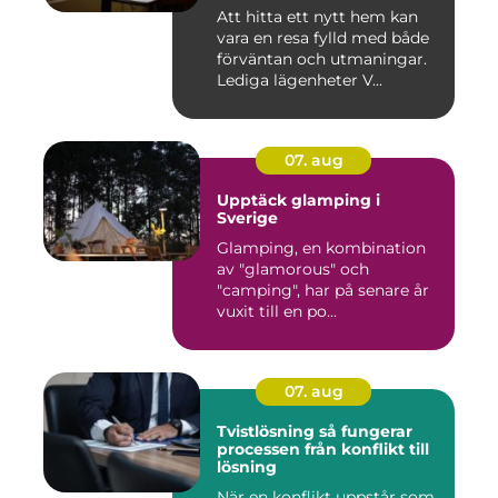
Att hitta ett nytt hem kan
vara en resa fylld med både
förväntan och utmaningar.
Lediga lägenheter V...
07. aug
Upptäck glamping i
Sverige
Glamping, en kombination
av "glamorous" och
"camping", har på senare år
vuxit till en po...
07. aug
Tvistlösning så fungerar
processen från konflikt till
lösning
När en konflikt uppstår som