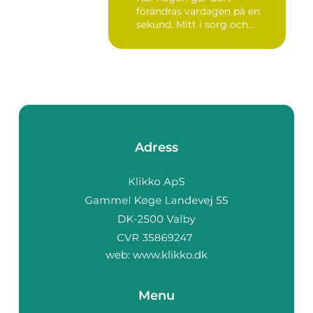
förändras vardagen på en
sekund. Mitt i sorg och...
Adress
web:
www.klikko.dk
Menu