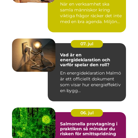
När en verksamhet ska
samla människor kring
viktiga frågor räcker det inte
med en bra agenda. Miljön...
07. jul
Vad är en
energideklaration och
varför spelar den roll?
En energideklaration Malmö
är ett officiellt dokument
som visar hur energieffektiv
en bygg...
06. jul
Salmonella provtagning i
praktiken så minskar du
risken för smittspridning