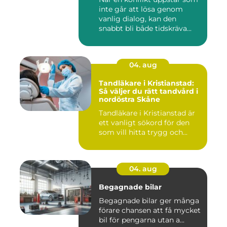
inte går att lösa genom
vanlig dialog, kan den
snabbt bli både tidskräva...
04. aug
Tandläkare i Kristianstad:
Så väljer du rätt tandvård i
nordöstra Skåne
Tandläkare i Kristianstad är
ett vanligt sökord för den
som vill hitta trygg och...
04. aug
Begagnade bilar
Begagnade bilar ger många
förare chansen att få mycket
bil för pengarna utan a...