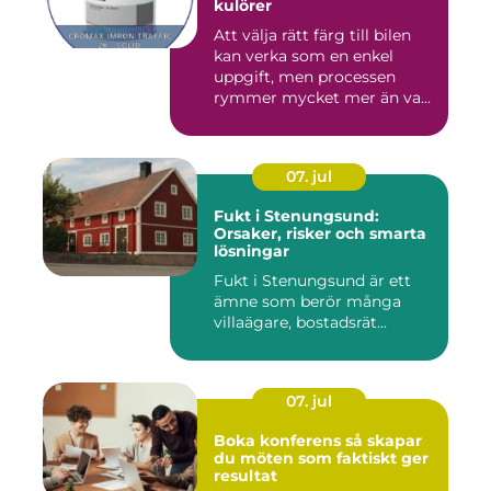
kulörer
Att välja rätt färg till bilen
kan verka som en enkel
uppgift, men processen
rymmer mycket mer än va...
07. jul
Fukt i Stenungsund:
Orsaker, risker och smarta
lösningar
Fukt i Stenungsund är ett
ämne som berör många
villaägare, bostadsrät...
07. jul
Boka konferens så skapar
du möten som faktiskt ger
resultat