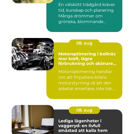
En välskött trädgård kräver
tid, kunskap och planering.
Många drömmer om
grönska, blommande
rabatter...
08. aug
Motoroptimering i bollnäs
mer kraft, lägre
förbrukning och skönare
körning
Motoroptimering handlar
om att finjustera bilens
motorstyrning så att den
arbetar smartare, inte hår...
08. aug
Lediga lägenheter i
vaggeryd: en livfull
småstad att kalla hem