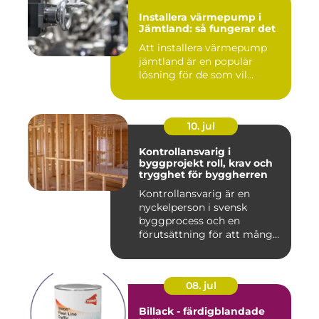
Installera värmepump i
Jämtland: så fungerar det
Att installera värmepump
jämtland är en populär
lösning för de som vil...
10. jul
Kontrollansvarig i
byggprojekt roll, krav och
trygghet för byggherren
Kontrollansvarig är en
nyckelperson i svensk
byggprocess och en
förutsättning för att många
byggproj...
08. jul
Billack - färdigblandade