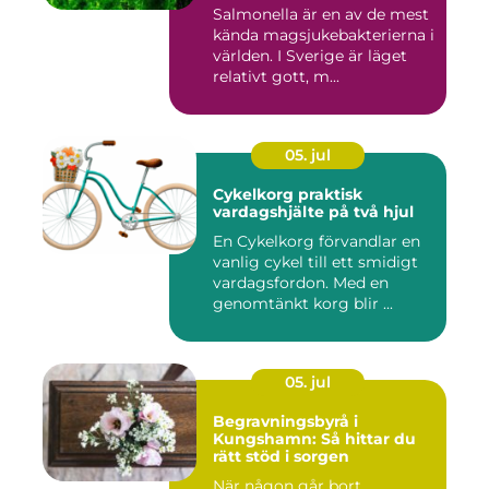
Salmonella är en av de mest
kända magsjukebakterierna i
världen. I Sverige är läget
relativt gott, m...
05. jul
Cykelkorg praktisk
vardagshjälte på två hjul
En Cykelkorg förvandlar en
vanlig cykel till ett smidigt
vardagsfordon. Med en
genomtänkt korg blir ...
05. jul
Begravningsbyrå i
Kungshamn: Så hittar du
rätt stöd i sorgen
När någon går bort