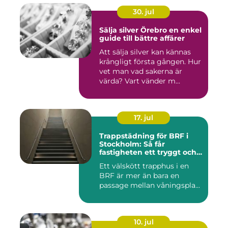
30. jul
Sälja silver Örebro en enkel
guide till bättre affärer
Att sälja silver kan kännas
krångligt första gången. Hur
vet man vad sakerna är
värda? Vart vänder m...
17. jul
Trappstädning för BRF i
Stockholm: Så får
fastigheten ett tryggt och
välskött trapphus
Ett välskött trapphus i en
BRF är mer än bara en
passage mellan våningspla...
10. jul