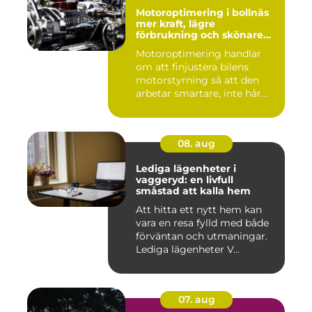
Motoroptimering i bollnäs
mer kraft, lägre
förbrukning och skönare
körning
Motoroptimering handlar
om att finjustera bilens
motorstyrning så att den
arbetar smartare, inte hår...
08. aug
Lediga lägenheter i
vaggeryd: en livfull
småstad att kalla hem
Att hitta ett nytt hem kan
vara en resa fylld med både
förväntan och utmaningar.
Lediga lägenheter V...
07. aug