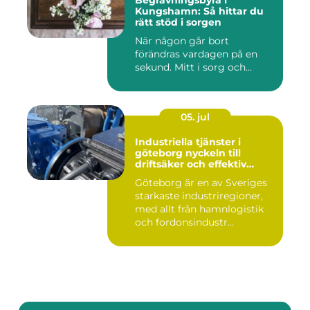
Kungshamn: Så hittar du
rätt stöd i sorgen
När någon går bort
förändras vardagen på en
sekund. Mitt i sorg och...
05. jul
Industriella tjänster i
göteborg nyckeln till
driftsäker och effektiv
produktion
Göteborg är en av Sveriges
starkaste industriregioner,
med allt från hamnlogistik
och fordonsindustr...