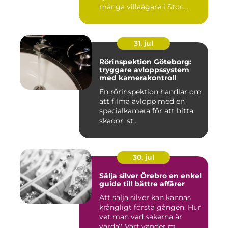
många villaägare i Stoc...
31. jul
Rörinspektion Göteborg:
tryggare avloppssystem
med kamerakontroll
En rörinspektion handlar om
att filma avlopp med en
specialkamera för att hitta
skador, st...
30. jul
Sälja silver Örebro en enkel
guide till bättre affärer
Att sälja silver kan kännas
krångligt första gången. Hur
vet man vad sakerna är
värda? Vart vänder m...