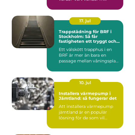
17. jul
Trappstädning för BRF i
Stockholm: Så får
fastigheten ett tryggt och
välskött trapphus
Ett välskött trapphus i en
BRF är mer än bara en
passage mellan våningspla...
10. jul
Installera värmepump i
Jämtland: så fungerar det
Att installera värmepump
jämtland är en populär
lösning för de som vil...