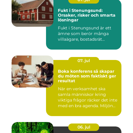
Fukt i Stenungsund:
Orsaker, risker och smarta
lösningar
Fukt i Stenungsund är ett
ämne som berör många
villaägare, bostadsrät...
07. jul
Boka konferens så skapar
du möten som faktiskt ger
resultat
När en verksamhet ska
samla människor kring
viktiga frågor räcker det inte
med en bra agenda. Miljön...
06. jul