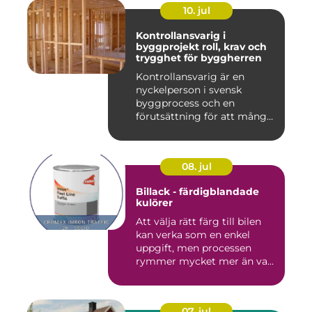
10. jul
Kontrollansvarig i
byggprojekt roll, krav och
trygghet för byggherren
Kontrollansvarig är en
nyckelperson i svensk
byggprocess och en
förutsättning för att många
byggproj...
08. jul
Billack - färdigblandade
kulörer
Att välja rätt färg till bilen
kan verka som en enkel
uppgift, men processen
rymmer mycket mer än va...
07. jul