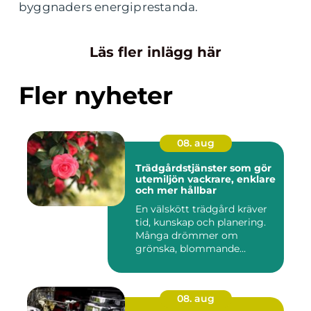
byggnaders energiprestanda.
Läs fler inlägg här
Fler nyheter
08. aug
Trädgårdstjänster som gör
utemiljön vackrare, enklare
och mer hållbar
En välskött trädgård kräver
tid, kunskap och planering.
Många drömmer om
grönska, blommande
rabatter...
08. aug