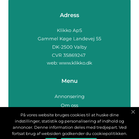
Adress
web:
www.klikko.dk
Menu
Annonsering
Om oss
Cookies
På vores website bruges cookies til at huske dine
indstillinger, statistik og personalisering af indhold og
Kontakta oss
annoncer. Denne information deles med tredjepart. Ved
Sitemap
fortsat brug af websiden godkender du cookiepolitikken.