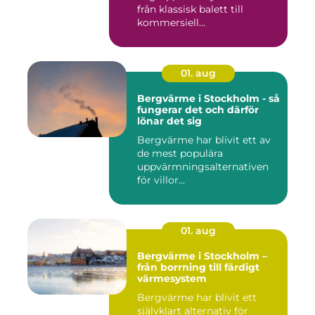
från klassisk balett till
kommersiell...
01. aug
Bergvärme i Stockholm - så
fungerar det och därför
lönar det sig
Bergvärme har blivit ett av
de mest populära
uppvärmningsalternativen
för villor...
01. aug
Bergvärme i Stockholm –
från borrning till färdigt
värmesystem
Bergvärme har blivit ett
självklart alternativ för