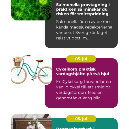
Salmonella provtagning i
praktiken så minskar du
risken för smittspridning
Salmonella är en av de mest
kända magsjukebakterierna i
världen. I Sverige är läget
relativt gott, m...
05. jul
Cykelkorg praktisk
vardagshjälte på två hjul
En Cykelkorg förvandlar en
vanlig cykel till ett smidigt
vardagsfordon. Med en
genomtänkt korg blir ...
05. jul
Begravningsbyrå i