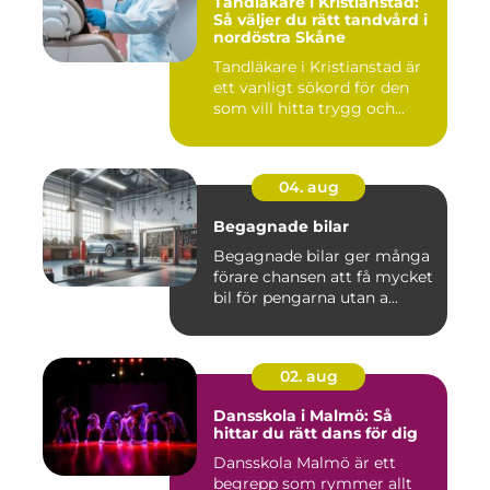
Tandläkare i Kristianstad:
Så väljer du rätt tandvård i
nordöstra Skåne
Tandläkare i Kristianstad är
ett vanligt sökord för den
som vill hitta trygg och...
04. aug
Begagnade bilar
Begagnade bilar ger många
förare chansen att få mycket
bil för pengarna utan a...
02. aug
Dansskola i Malmö: Så
hittar du rätt dans för dig
Dansskola Malmö är ett
begrepp som rymmer allt