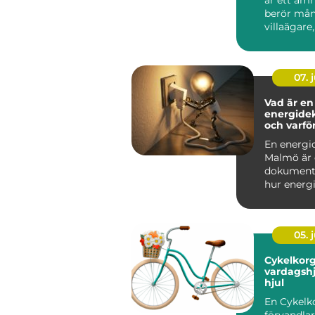
berör må
villaägare,
bostadsrät.
07. j
Vad är en
energidek
och varfö
den roll?
En energi
Malmö är e
dokument
hur energi
bygg...
05. j
Cykelkorg prakti
vardagshj
hjul
En Cykelk
förvandlar