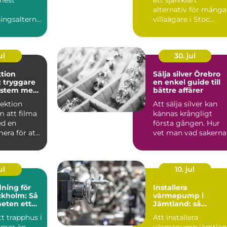
alternativ för många
ngsalterna
villaägare i Stoc...
llor...
ul
30. jul
tion
Sälja silver Örebro
 tryggare
en enkel guide till
ystem med
bättre affärer
ntroll
pektion
Att sälja silver kan
m att filma
kännas krångligt
d en
första gången. Hur
era för att
vet man vad sakerna
, st...
är värda? Vart vände
m...
ul
10. jul
ning för
Installera
ckholm: Så
värmepump i
heten ett
Jämtland: så
h välskött
fungerar det
tt trapphus i
Att installera
 mer än
värmepump jämtlan