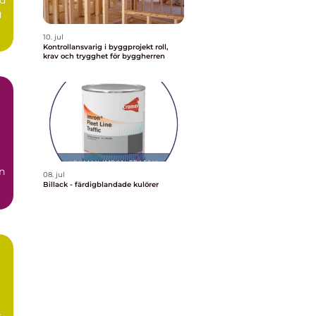
g
10. jul
Kontrollansvarig i byggprojekt roll,
krav och trygghet för byggherren
n
08. jul
Billack - färdigblandade kulörer
r