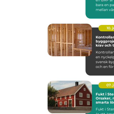
bara en p
mellan vån
10. j
Kontrollan
byggprojekt 
krav och 
byggherr
Kontrollan
en nyckelp
svensk by
och en fö
för att m
byggproj..
07. j
Fukt i St
Orsaker, 
smarta lö
Fukt i St
är ett äm