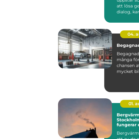
att lösa 
dialog, ka
snabbt bli
tidskräva...
04. 
Begagnad
Begagnade
många för
chansen at
mycket bil
pengarna u
01. 
Bergvärm
Stockholm
fungerar 
därför lön
Bergvärme
ett av de