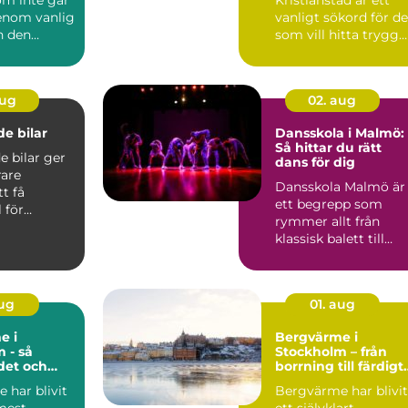
genom vanlig
vanligt sökord för d
n den
som vill hitta trygg
 både
och...
aug
02. aug
e bilar
Dansskola i Malmö:
Så hittar du rätt
 bilar ger
dans för dig
are
Dansskola Malmö är
t få
ett begrepp som
 för
rymmer allt från
tan a...
klassisk balett till
kommersiell...
aug
01. aug
e i
Bergvärme i
 - så
Stockholm – från
det och
borrning till färdigt
ar det sig
värmesystem
 har blivit
Bergvärme har blivit
 mest
ett självklart