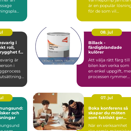
assage
är en populär lösnin
ingspla...
för de som vil...
ul
08. jul
svarig i
Billack -
roll,
färdigblandade
trygghet för
kulörer
en
svarig är
Att välja rätt färg till
erson i
bilen kan verka som
ggprocess
en enkel uppgift, me
rutsättning
processen rymmer
ånga
mycket mer än va...
.
ul
07. jul
enungsund:
Boka konferens så
risker och
skapar du möten
sningar
som faktiskt ger
resultat
enungsund
När en verksamhet
ne som
ska samla människo