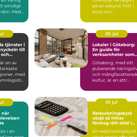
ett smidigt
på en sekund. Mitt i
rdon. Med
sorg och...
tänkt korg
ul
03. jul
la tjänster i
Lokaler i Göteborg:
l
En guide för
r och
verksamheter som
produktion
söker en stor lokal
är en av
Göteborg, med sitt
tarkaste
pulserande näringsli
egioner, med
och mångfacetterad
hamnlogistik
kultur, är en attr...
sindustr...
ul
01. jul
r
Redovisningsbyrå
levelsen
växjö så hittar
ra
företag rätt stöd i
ekonomin
bio i en
En redovisningsbyrå 
ad kan göra
Växjö spelar ofta en