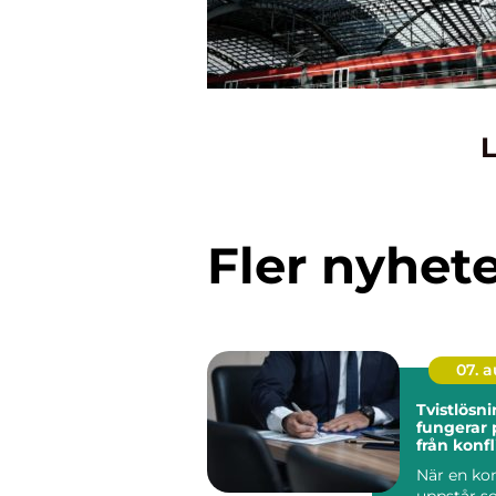
L
Fler nyhet
07. 
Tvistlösnin
fungerar 
från konfli
lösning
När en kon
uppstår s