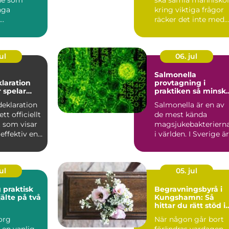
nga
kring viktiga frågor
räcker det inte med
..
en bra agenda.
Miljön...
ul
06. jul
Salmonella
laration
provtagning i
r spelar
praktiken så minskar
du risken för
deklaration
Salmonella är en av
smittspridning
tt officiellt
de mest kända
 som visar
magsjukebakteriern
effektiv en
i världen. I Sverige är
läget relativt gott,
m...
ul
05. jul
sk
Begravningsbyrå i
älte på två
Kungshamn: Så
hittar du rätt stöd i
sorgen
org
När någon går bort
 en vanlig
förändras vardagen