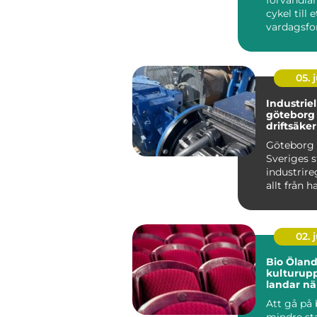
cykel till 
vardagsfo
en genom
blir ...
05. j
Industriel
göteborg nyckeln til
driftsäke
effektiv 
Göteborg 
Sveriges s
industrir
allt från 
och fordon
02. j
Bio Öland nä
kulturupp
landar nä
Att gå på 
mindre st