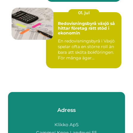
01. jul
Redovisningsbyrå växjö så
hittar företag rätt stöd i
ekonomin
En redovisningsbyrå i Växjö
spelar ofta en större roll än
bara att sköta bokföringen.
För många ägar...
Adress