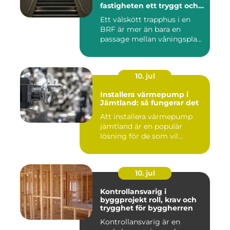
fastigheten ett tryggt och
välskött trapphus
Ett välskött trapphus i en
BRF är mer än bara en
passage mellan våningspla...
10. jul
Installera värmepump i
Jämtland: så fungerar det
Att installera värmepump
jämtland är en populär
lösning för de som vil...
10. jul
Kontrollansvarig i
byggprojekt roll, krav och
trygghet för byggherren
Kontrollansvarig är en