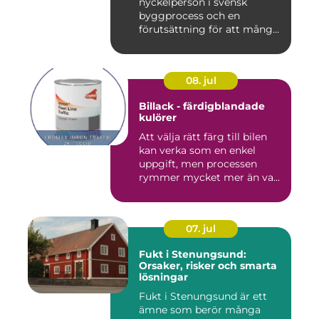
nyckelperson i svensk
byggprocess och en
förutsättning för att många
byggproj...
08. jul
Billack - färdigblandade
kulörer
Att välja rätt färg till bilen
kan verka som en enkel
uppgift, men processen
rymmer mycket mer än va...
07. jul
Fukt i Stenungsund:
Orsaker, risker och smarta
lösningar
Fukt i Stenungsund är ett
ämne som berör många