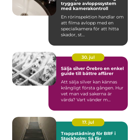
tryggare avloppssystem
med kamerakontroll
En rörinspektion handlar om
att filma avlopp med en
specialkamera för att hitta
skador, st...
30. jul
Sälja silver Örebro en enkel
guide till bättre affärer
Att sälja silver kan kännas
krångligt första gången. Hur
vet man vad sakerna är
värda? Vart vänder m...
17. jul
Trappstädning för BRF i
Stockholm: Så får