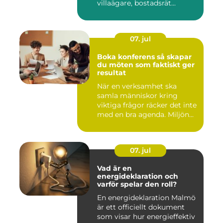
villaägare, bostadsrät...
07. jul
Boka konferens så skapar
du möten som faktiskt ger
resultat
När en verksamhet ska
samla människor kring
viktiga frågor räcker det inte
med en bra agenda. Miljön...
07. jul
Vad är en
energideklaration och
varför spelar den roll?
En energideklaration Malmö
är ett officiellt dokument
som visar hur energieffektiv