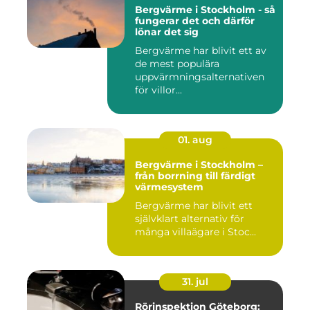
Bergvärme i Stockholm - så
fungerar det och därför
lönar det sig
Bergvärme har blivit ett av
de mest populära
uppvärmningsalternativen
för villor...
01. aug
Bergvärme i Stockholm –
från borrning till färdigt
värmesystem
Bergvärme har blivit ett
självklart alternativ för
många villaägare i Stoc...
31. jul
Rörinspektion Göteborg: