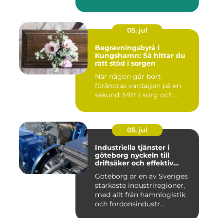
05. jul
Begravningsbyrå i
Kungshamn: Så hittar du
rätt stöd i sorgen
När någon går bort
förändras vardagen på en
sekund. Mitt i sorg och...
05. jul
Industriella tjänster i
göteborg nyckeln till
driftsäker och effektiv
produktion
Göteborg är en av Sveriges
starkaste industriregioner,
med allt från hamnlogistik
och fordonsindustr...