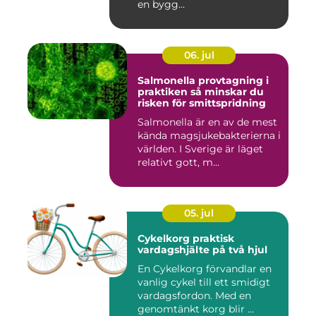
en bygg...
06. jul
Salmonella provtagning i
praktiken så minskar du
risken för smittspridning
Salmonella är en av de mest
kända magsjukebakterierna i
världen. I Sverige är läget
relativt gott, m...
05. jul
Cykelkorg praktisk
vardagshjälte på två hjul
En Cykelkorg förvandlar en
vanlig cykel till ett smidigt
vardagsfordon. Med en
genomtänkt korg blir ...