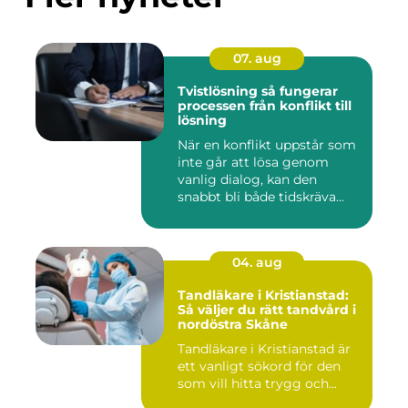
07. aug
Tvistlösning så fungerar
processen från konflikt till
lösning
När en konflikt uppstår som
inte går att lösa genom
vanlig dialog, kan den
snabbt bli både tidskräva...
04. aug
Tandläkare i Kristianstad:
Så väljer du rätt tandvård i
nordöstra Skåne
Tandläkare i Kristianstad är
ett vanligt sökord för den
som vill hitta trygg och...