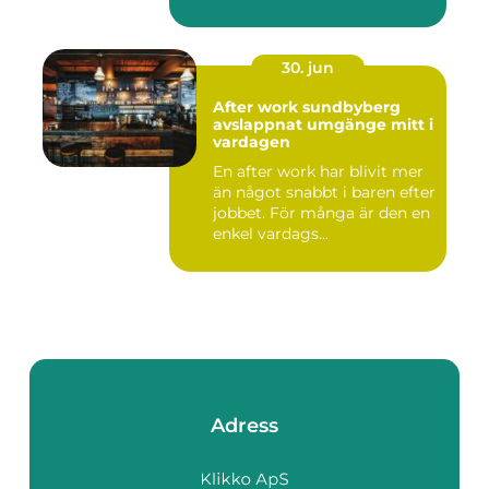
30. jun
After work sundbyberg
avslappnat umgänge mitt i
vardagen
En after work har blivit mer
än något snabbt i baren efter
jobbet. För många är den en
enkel vardags...
Adress