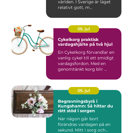
världen. I Sverige är läget
relativt gott, m...
05. jul
Cykelkorg praktisk
vardagshjälte på två hjul
En Cykelkorg förvandlar en
vanlig cykel till ett smidigt
vardagsfordon. Med en
genomtänkt korg blir ...
05. jul
Begravningsbyrå i
Kungshamn: Så hittar du
rätt stöd i sorgen
När någon går bort
förändras vardagen på en
sekund. Mitt i sorg och...