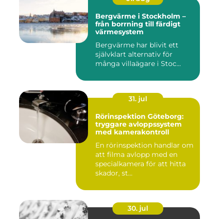
Bergvärme i Stockholm –
från borrning till färdigt
värmesystem
Bergvärme har blivit ett
självklart alternativ för
många villaägare i Stoc...
31. jul
Rörinspektion Göteborg:
tryggare avloppssystem
med kamerakontroll
En rörinspektion handlar om
att filma avlopp med en
specialkamera för att hitta
skador, st...
30. jul