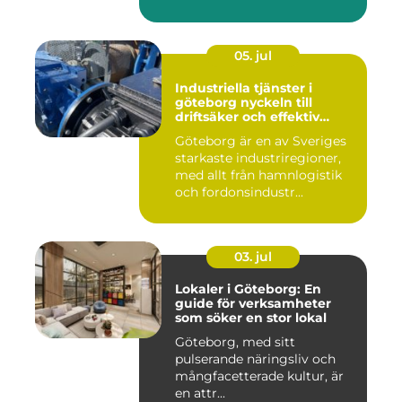
05. jul
Industriella tjänster i
göteborg nyckeln till
driftsäker och effektiv
produktion
Göteborg är en av Sveriges
starkaste industriregioner,
med allt från hamnlogistik
och fordonsindustr...
03. jul
Lokaler i Göteborg: En
guide för verksamheter
som söker en stor lokal
Göteborg, med sitt
pulserande näringsliv och
mångfacetterade kultur, är
en attr...