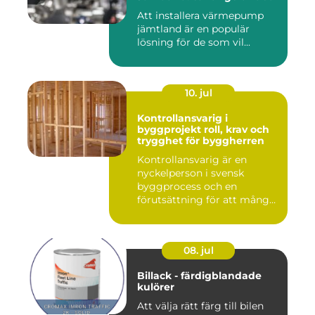
Att installera värmepump
jämtland är en populär
lösning för de som vil...
10. jul
Kontrollansvarig i
byggprojekt roll, krav och
trygghet för byggherren
Kontrollansvarig är en
nyckelperson i svensk
byggprocess och en
förutsättning för att många
byggproj...
08. jul
Billack - färdigblandade
kulörer
Att välja rätt färg till bilen