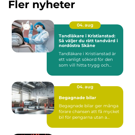
Fler nyheter
04. aug
Tandläkare i Kristianstad:
Så väljer du rätt tandvård i
nordöstra Skåne
Tandläkare i Kristianstad är
ett vanligt sökord för den
som vill hitta trygg och...
04. aug
Begagnade bilar
Begagnade bilar ger många
förare chansen att få mycket
bil för pengarna utan a...