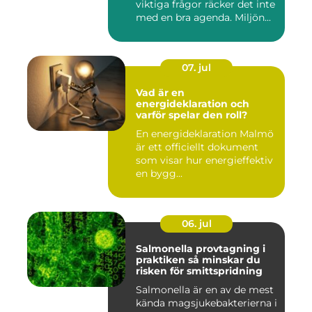
viktiga frågor räcker det inte
med en bra agenda. Miljön...
07. jul
Vad är en
energideklaration och
varför spelar den roll?
En energideklaration Malmö
är ett officiellt dokument
som visar hur energieffektiv
en bygg...
06. jul
Salmonella provtagning i
praktiken så minskar du
risken för smittspridning
Salmonella är en av de mest
kända magsjukebakterierna i