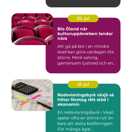
02. jul
Bio Öland när
kulturupplevelsen landar
nära
Att gå på bio i en mindre
stad kan göra vardagen lite
större. Mörk salong,
gemensam tystnad och en
d...
01. jul
Redovisningsbyrå växjö så
hittar företag rätt stöd i
ekonomin
En redovisningsbyrå i Växjö
spelar ofta en större roll än
bara att sköta bokföringen.
För många ägar...