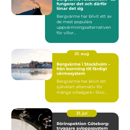
fungerar det och därför
lönar det sig
Bergvärme har blivit ett av
de mest populära
uppvärmningsalternativen
för villor...
01. aug
Bergvärme i Stockholm –
från borrning till färdigt
värmesystem
Bergvärme har blivit ett
självklart alternativ för
många villaägare i Stoc...
31. jul
Rörinspektion Göteborg:
tryggare avloppssystem