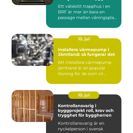
välskött trapphus
Ett välskött trapphus i en
BRF är mer än bara en
passage mellan våningspla...
10. jul
Installera värmepump i
Jämtland: så fungerar det
Att installera värmepump
jämtland är en populär
lösning för de som vil...
10. jul
Kontrollansvarig i
byggprojekt roll, krav och
trygghet för byggherren
Kontrollansvarig är en
nyckelperson i svensk