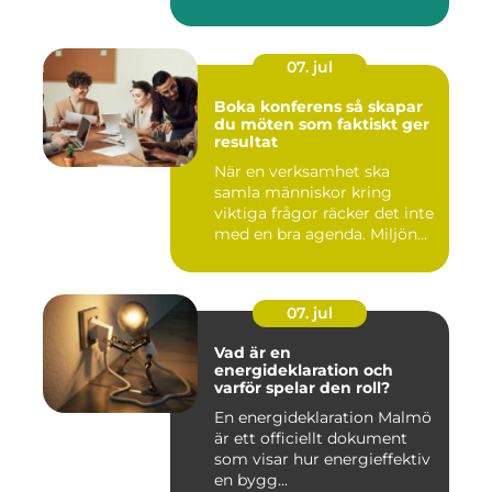
07. jul
Boka konferens så skapar
du möten som faktiskt ger
resultat
När en verksamhet ska
samla människor kring
viktiga frågor räcker det inte
med en bra agenda. Miljön...
07. jul
Vad är en
energideklaration och
varför spelar den roll?
En energideklaration Malmö
är ett officiellt dokument
som visar hur energieffektiv
en bygg...