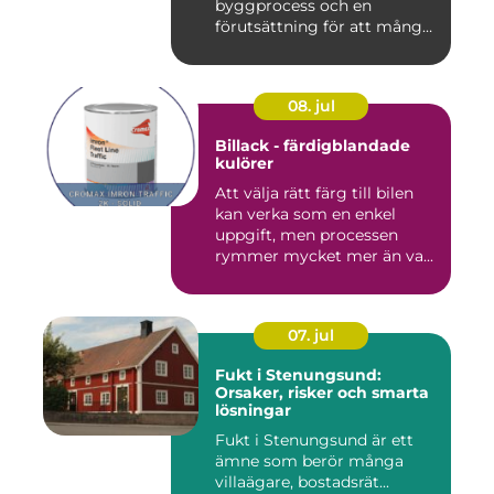
byggprocess och en
förutsättning för att många
byggproj...
08. jul
Billack - färdigblandade
kulörer
Att välja rätt färg till bilen
kan verka som en enkel
uppgift, men processen
rymmer mycket mer än va...
07. jul
Fukt i Stenungsund:
Orsaker, risker och smarta
lösningar
Fukt i Stenungsund är ett
ämne som berör många
villaägare, bostadsrät...