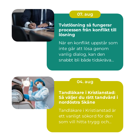
07. aug
Tvistlösning så fungerar
processen från konflikt till
lösning
När en konflikt uppstår som
inte går att lösa genom
vanlig dialog, kan den
snabbt bli både tidskräva...
04. aug
Tandläkare i Kristianstad:
Så väljer du rätt tandvård i
nordöstra Skåne
Tandläkare i Kristianstad är
ett vanligt sökord för den
som vill hitta trygg och...