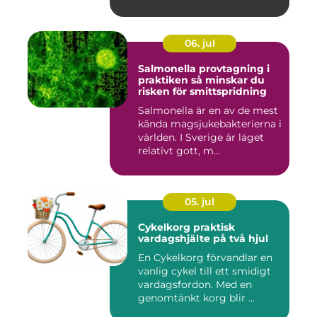
06. jul
Salmonella provtagning i
praktiken så minskar du
risken för smittspridning
Salmonella är en av de mest
kända magsjukebakterierna i
världen. I Sverige är läget
relativt gott, m...
05. jul
Cykelkorg praktisk
vardagshjälte på två hjul
En Cykelkorg förvandlar en
vanlig cykel till ett smidigt
vardagsfordon. Med en
genomtänkt korg blir ...