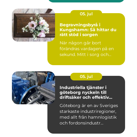
05. jul
Begravningsbyrå i
Kungshamn: Så hittar du
rätt stöd i sorgen
När någon går bort
förändras vardagen på en
sekund. Mitt i sorg och...
05. jul
Industriella tjänster i
göteborg nyckeln till
driftsäker och effektiv
produktion
Göteborg är en av Sveriges
starkaste industriregioner,
med allt från hamnlogistik
och fordonsindustr...