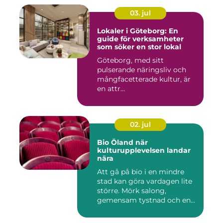
03. jul
Lokaler i Göteborg: En
guide för verksamheter
som söker en stor lokal
Göteborg, med sitt
pulserande näringsliv och
mångfacetterade kultur, är
en attr...
02. jul
Bio Öland när
kulturupplevelsen landar
nära
Att gå på bio i en mindre
stad kan göra vardagen lite
större. Mörk salong,
gemensam tystnad och en
d...