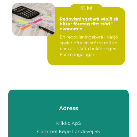
01. jul
Redovisningsbyrå växjö så
hittar företag rätt stöd i
ekonomin
En redovisningsbyrå i Växjö
spelar ofta en större roll än
bara att sköta bokföringen.
För många ägar...
Adress