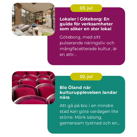
03. jul
Lokaler i Göteborg: En
guide för verksamheter
som söker en stor lokal
Göteborg, med sitt
pulserande näringsliv och
mångfacetterade kultur, är
en attr...
02. jul
Bio Öland när
kulturupplevelsen landar
nära
Att gå på bio i en mindre
stad kan göra vardagen lite
större. Mörk salong,
gemensam tystnad och en
d...