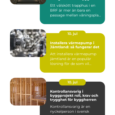
välskött trapphus
Ett välskött trapphus i en
BRF är mer än bara en
passage mellan våningspla...
10. jul
Installera värmepump i
Jämtland: så fungerar det
Att installera värmepump
jämtland är en populär
lösning för de som vil...
10. jul
Kontrollansvarig i
byggprojekt roll, krav och
trygghet för byggherren
Kontrollansvarig är en
nyckelperson i svensk