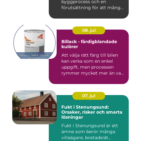
byggprocess och en
förutsättning för att många
byggproj...
08. jul
Billack - färdigblandade
kulörer
Att välja rätt färg till bilen
kan verka som en enkel
uppgift, men processen
rymmer mycket mer än va...
07. jul
Fukt i Stenungsund:
Orsaker, risker och smarta
lösningar
Fukt i Stenungsund är ett
ämne som berör många
villaägare, bostadsrät...