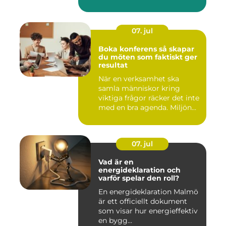
07. jul
Boka konferens så skapar
du möten som faktiskt ger
resultat
När en verksamhet ska
samla människor kring
viktiga frågor räcker det inte
med en bra agenda. Miljön...
07. jul
Vad är en
energideklaration och
varför spelar den roll?
En energideklaration Malmö
är ett officiellt dokument
som visar hur energieffektiv
en bygg...