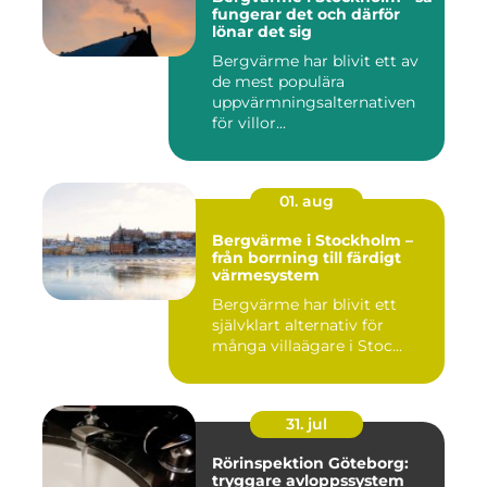
fungerar det och därför
lönar det sig
Bergvärme har blivit ett av
de mest populära
uppvärmningsalternativen
för villor...
01. aug
Bergvärme i Stockholm –
från borrning till färdigt
värmesystem
Bergvärme har blivit ett
självklart alternativ för
många villaägare i Stoc...
31. jul
Rörinspektion Göteborg:
tryggare avloppssystem