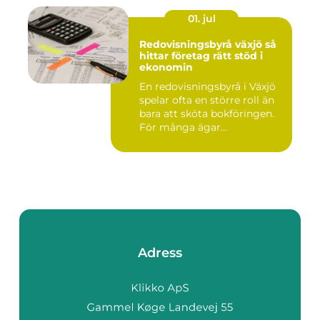
01. jul
Redovisningsbyrå växjö så
hittar företag rätt stöd i
ekonomin
En redovisningsbyrå i Växjö
spelar ofta en större roll än
bara att sköta bokföringen.
För många ägar...
Adress