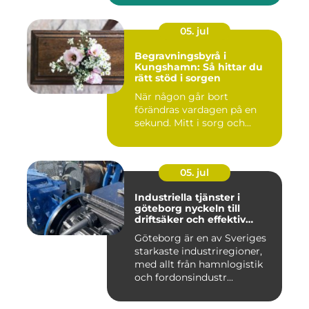
05. jul
Begravningsbyrå i
Kungshamn: Så hittar du
rätt stöd i sorgen
När någon går bort
förändras vardagen på en
sekund. Mitt i sorg och...
05. jul
Industriella tjänster i
göteborg nyckeln till
driftsäker och effektiv
produktion
Göteborg är en av Sveriges
starkaste industriregioner,
med allt från hamnlogistik
och fordonsindustr...