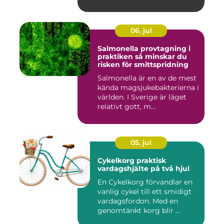
06. jul
Salmonella provtagning i
praktiken så minskar du
risken för smittspridning
Salmonella är en av de mest
kända magsjukebakterierna i
världen. I Sverige är läget
relativt gott, m...
05. jul
Cykelkorg praktisk
vardagshjälte på två hjul
En Cykelkorg förvandlar en
vanlig cykel till ett smidigt
vardagsfordon. Med en
genomtänkt korg blir ...