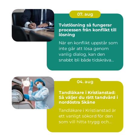
07. aug
Tvistlösning så fungerar
processen från konflikt till
lösning
När en konflikt uppstår som
inte går att lösa genom
vanlig dialog, kan den
snabbt bli både tidskräva...
04. aug
Tandläkare i Kristianstad:
Så väljer du rätt tandvård i
nordöstra Skåne
Tandläkare i Kristianstad är
ett vanligt sökord för den
som vill hitta trygg och...