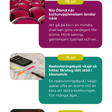
02. jul
Bio Öland när
kulturupplevelsen landar
nära
Att gå på bio i en mindre
stad kan göra vardagen lite
större. Mörk salong,
gemensam tystnad och en
d...
01. jul
Redovisningsbyrå växjö så
hittar företag rätt stöd i
ekonomin
En redovisningsbyrå i Växjö
spelar ofta en större roll än
bara att sköta bokföringen.
För många ägar...