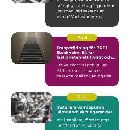
Att sälja silver kan kännas
krångligt första gången. Hur
vet man vad sakerna är
värda? Vart vänder m...
17. jul
Trappstädning för BRF i
Stockholm: Så får
fastigheten ett tryggt och
välskött trapphus
Ett välskött trapphus i en
BRF är mer än bara en
passage mellan våningspla...
10. jul
Installera värmepump i
Jämtland: så fungerar det
Att installera värmepump
jämtland är en populär