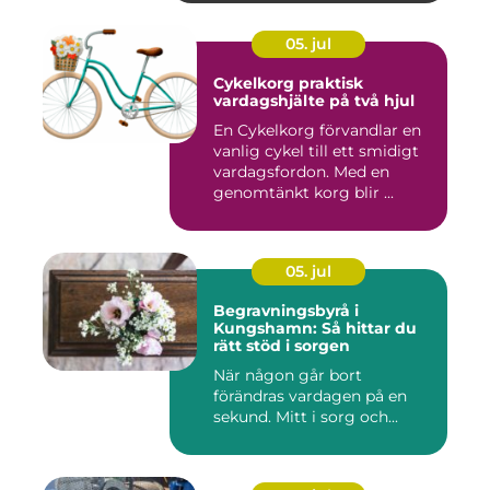
05. jul
Cykelkorg praktisk
vardagshjälte på två hjul
En Cykelkorg förvandlar en
vanlig cykel till ett smidigt
vardagsfordon. Med en
genomtänkt korg blir ...
05. jul
Begravningsbyrå i
Kungshamn: Så hittar du
rätt stöd i sorgen
När någon går bort
förändras vardagen på en
sekund. Mitt i sorg och...