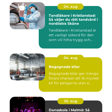
04. aug
Tandläkare i Kristianstad:
Så väljer du rätt tandvård i
nordöstra Skåne
Tandläkare i Kristianstad är
ett vanligt sökord för den
som vill hitta trygg och...
04. aug
Begagnade bilar
Begagnade bilar ger många
förare chansen att få mycket
bil för pengarna utan a...
02. aug
Dansskola i Malmö: Så