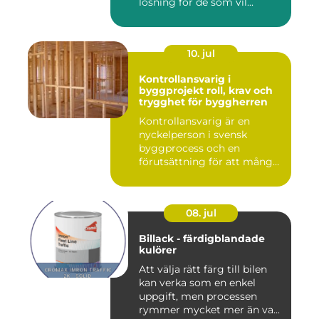
lösning för de som vil...
10. jul
Kontrollansvarig i
byggprojekt roll, krav och
trygghet för byggherren
Kontrollansvarig är en
nyckelperson i svensk
byggprocess och en
förutsättning för att många
byggproj...
08. jul
Billack - färdigblandade
kulörer
Att välja rätt färg till bilen
kan verka som en enkel
uppgift, men processen
rymmer mycket mer än va...