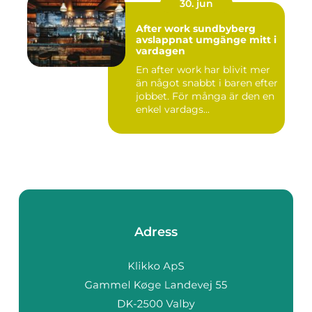
30. jun
After work sundbyberg
avslappnat umgänge mitt i
vardagen
En after work har blivit mer
än något snabbt i baren efter
jobbet. För många är den en
enkel vardags...
Adress