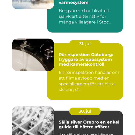
värmesystem
Bergvärme har blivit ett
självklart alternativ för
många villaägare i Stoc...
31. jul
Rörinspektion Göteborg:
tryggare avloppssystem
med kamerakontroll
En rörinspektion handlar om
att filma avlopp med en
specialkamera för att hitta
skador, st...
30. jul
Sälja silver Örebro en enkel
guide till bättre affärer