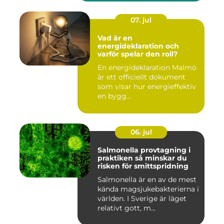
07. jul
Vad är en
energideklaration och
varför spelar den roll?
En energideklaration Malmö
är ett officiellt dokument
som visar hur energieffektiv
en bygg...
06. jul
Salmonella provtagning i
praktiken så minskar du
risken för smittspridning
Salmonella är en av de mest
kända magsjukebakterierna i
världen. I Sverige är läget
relativt gott, m...