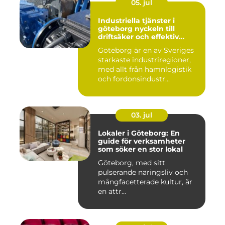
05. jul
Industriella tjänster i
göteborg nyckeln till
driftsäker och effektiv
produktion
Göteborg är en av Sveriges
starkaste industriregioner,
med allt från hamnlogistik
och fordonsindustr...
03. jul
Lokaler i Göteborg: En
guide för verksamheter
som söker en stor lokal
Göteborg, med sitt
pulserande näringsliv och
mångfacetterade kultur, är
en attr...