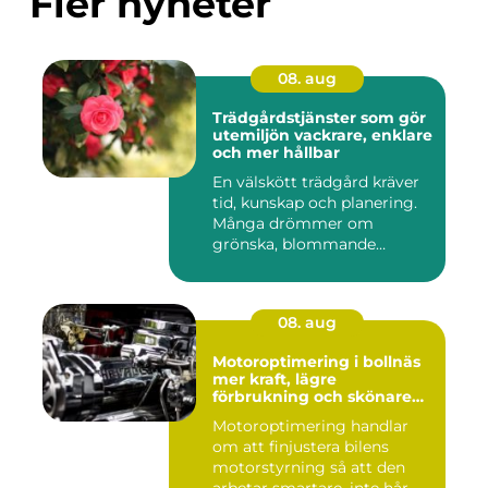
Fler nyheter
08. aug
Trädgårdstjänster som gör
utemiljön vackrare, enklare
och mer hållbar
En välskött trädgård kräver
tid, kunskap och planering.
Många drömmer om
grönska, blommande
rabatter...
08. aug
Motoroptimering i bollnäs
mer kraft, lägre
förbrukning och skönare
körning
Motoroptimering handlar
om att finjustera bilens
motorstyrning så att den