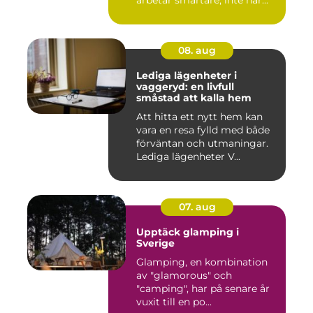
arbetar smartare, inte hår...
08. aug
Lediga lägenheter i
vaggeryd: en livfull
småstad att kalla hem
Att hitta ett nytt hem kan
vara en resa fylld med både
förväntan och utmaningar.
Lediga lägenheter V...
07. aug
Upptäck glamping i
Sverige
Glamping, en kombination
av "glamorous" och
"camping", har på senare år
vuxit till en po...