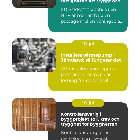
fastigheten ett tryggt och
välskött trapphus
Ett välskött trapphus i en
BRF är mer än bara en
passage mellan våningspla...
10. jul
Installera värmepump i
Jämtland: så fungerar det
Att installera värmepump
jämtland är en populär
lösning för de som vil...
10. jul
Kontrollansvarig i
byggprojekt roll, krav och
trygghet för byggherren
Kontrollansvarig är en
nyckelperson i svensk