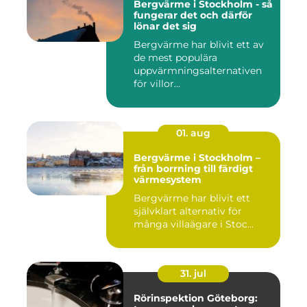
Bergvärme i Stockholm - så
fungerar det och därför
lönar det sig
Bergvärme har blivit ett av
de mest populära
uppvärmningsalternativen
för villor...
01. aug
Bergvärme i Stockholm –
från borrning till färdigt
värmesystem
Bergvärme har blivit ett
självklart alternativ för
många villaägare i Stoc...
31. jul
Rörinspektion Göteborg: