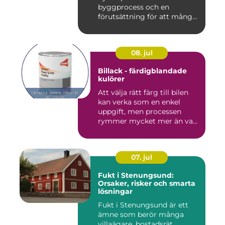
byggprocess och en
förutsättning för att många
byggproj...
08. jul
Billack - färdigblandade
kulörer
Att välja rätt färg till bilen
kan verka som en enkel
uppgift, men processen
rymmer mycket mer än va...
07. jul
Fukt i Stenungsund:
Orsaker, risker och smarta
lösningar
Fukt i Stenungsund är ett
ämne som berör många
villaägare, bostadsrät...