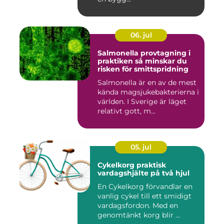
06. jul
Salmonella provtagning i
praktiken så minskar du
risken för smittspridning
Salmonella är en av de mest
kända magsjukebakterierna i
världen. I Sverige är läget
relativt gott, m...
05. jul
Cykelkorg praktisk
vardagshjälte på två hjul
En Cykelkorg förvandlar en
vanlig cykel till ett smidigt
vardagsfordon. Med en
genomtänkt korg blir ...