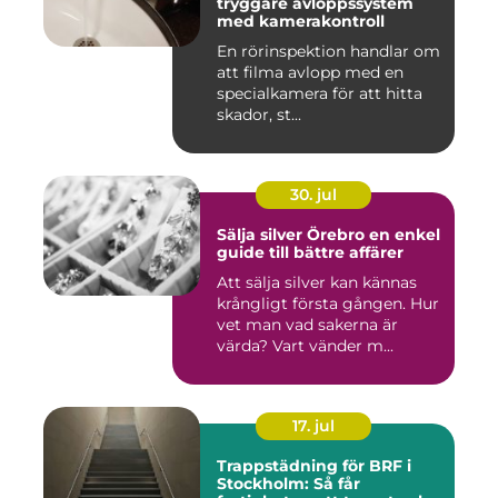
tryggare avloppssystem
med kamerakontroll
En rörinspektion handlar om
att filma avlopp med en
specialkamera för att hitta
skador, st...
30. jul
Sälja silver Örebro en enkel
guide till bättre affärer
Att sälja silver kan kännas
krångligt första gången. Hur
vet man vad sakerna är
värda? Vart vänder m...
17. jul
Trappstädning för BRF i
Stockholm: Så får