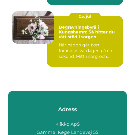
05. jul
Begravningsbyrå i
Kungshamn: Så hittar du
rätt stöd i sorgen
När någon går bort
förändras vardagen på en
sekund. Mitt i sorg och...
Adress