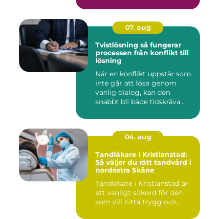
07. aug
Tvistlösning så fungerar
processen från konflikt till
lösning
När en konflikt uppstår som
inte går att lösa genom
vanlig dialog, kan den
snabbt bli både tidskräva...
04. aug
Tandläkare i Kristianstad:
Så väljer du rätt tandvård i
nordöstra Skåne
Tandläkare i Kristianstad är
ett vanligt sökord för den
som vill hitta trygg och...