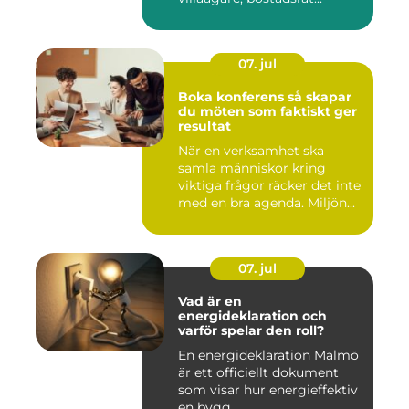
07. jul
Boka konferens så skapar
du möten som faktiskt ger
resultat
När en verksamhet ska
samla människor kring
viktiga frågor räcker det inte
med en bra agenda. Miljön...
07. jul
Vad är en
energideklaration och
varför spelar den roll?
En energideklaration Malmö
är ett officiellt dokument
som visar hur energieffektiv
en bygg...