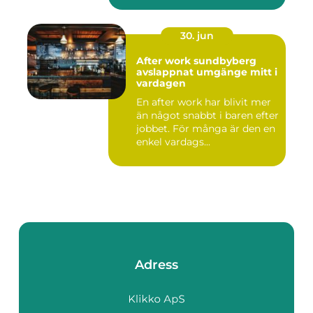
30. jun
After work sundbyberg
avslappnat umgänge mitt i
vardagen
En after work har blivit mer
än något snabbt i baren efter
jobbet. För många är den en
enkel vardags...
Adress