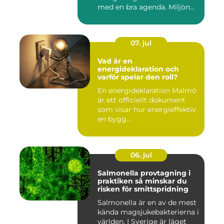
med en bra agenda. Miljön...
07. jul
Vad är en
energideklaration och
varför spelar den roll?
En energideklaration Malmö
är ett officiellt dokument
som visar hur energieffektiv
en bygg...
06. jul
Salmonella provtagning i
praktiken så minskar du
risken för smittspridning
Salmonella är en av de mest
kända magsjukebakterierna i
världen. I Sverige är läget