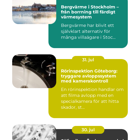
Bergvärme i Stockholm –
från borrning till färdigt
värmesystem
Bergvärme har blivit ett
självklart alternativ för
många villaägare i Stoc...
31. jul
Rörinspektion Göteborg:
tryggare avloppssystem
med kamerakontroll
En rörinspektion handlar om
att filma avlopp med en
specialkamera för att hitta
skador, st...
30. jul