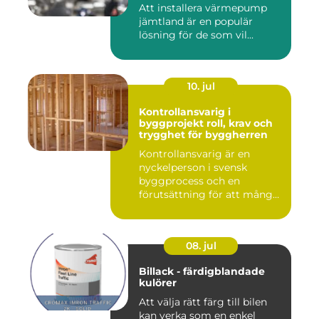
Att installera värmepump
jämtland är en populär
lösning för de som vil...
10. jul
Kontrollansvarig i
byggprojekt roll, krav och
trygghet för byggherren
Kontrollansvarig är en
nyckelperson i svensk
byggprocess och en
förutsättning för att många
byggproj...
08. jul
Billack - färdigblandade
kulörer
Att välja rätt färg till bilen
kan verka som en enkel