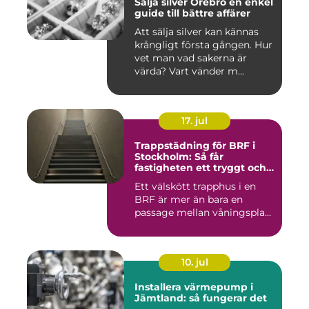
Sälja silver Örebro en enkel
guide till bättre affärer
Att sälja silver kan kännas
krångligt första gången. Hur
vet man vad sakerna är
värda? Vart vänder m...
17. jul
Trappstädning för BRF i
Stockholm: Så får
fastigheten ett tryggt och
välskött trapphus
Ett välskött trapphus i en
BRF är mer än bara en
passage mellan våningspla...
10. jul
Installera värmepump i
Jämtland: så fungerar det