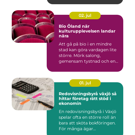
02. jul
Bio Öland när
kulturupplevelsen landar
nära
Att gå på bio i en mindre
stad kan göra vardagen lite
större. Mörk salong,
gemensam tystnad och en
d...
01. jul
Redovisningsbyrå växjö så
hittar företag rätt stöd i
ekonomin
En redovisningsbyrå i Växjö
spelar ofta en större roll än
bara att sköta bokföringen.
För många ägar...