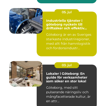
05. jul
Industriella tjänster i
göteborg nyckeln till
driftsäker och effektiv
produktion
Göteborg är en av Sveriges
starkaste industriregioner,
med allt från hamnlogistik
och fordonsindustr...
03. jul
Lokaler i Göteborg: En
guide för verksamheter
som söker en stor lokal
Göteborg, med sitt
pulserande näringsliv och
mångfacetterade kultur, är
en attr...