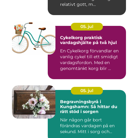
relativt gott, m...
05. jul
Cykelkorg praktisk
vardagshjälte på två hjul
En Cykelkorg förvandlar en
vanlig cykel till ett smidigt
vardagsfordon. Med en
genomtänkt korg blir ...
05. jul
Begravningsbyrå i
Kungshamn: Så hittar du
rätt stöd i sorgen
När någon går bort
förändras vardagen på en
sekund. Mitt i sorg och...