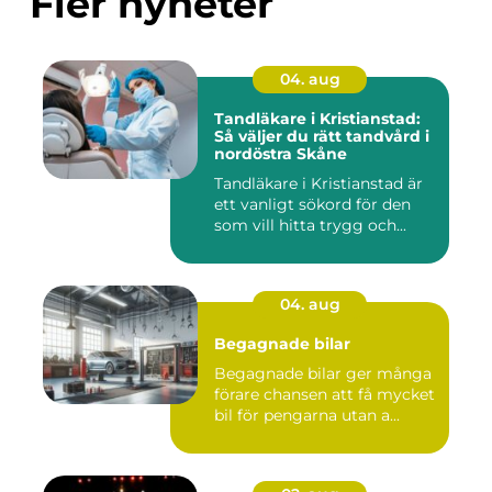
Fler nyheter
04. aug
Tandläkare i Kristianstad:
Så väljer du rätt tandvård i
nordöstra Skåne
Tandläkare i Kristianstad är
ett vanligt sökord för den
som vill hitta trygg och...
04. aug
Begagnade bilar
Begagnade bilar ger många
förare chansen att få mycket
bil för pengarna utan a...