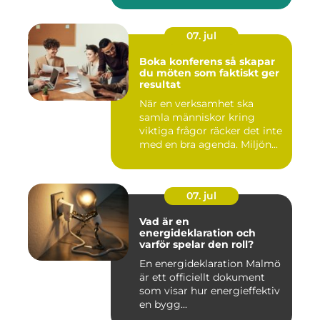
07. jul
Boka konferens så skapar
du möten som faktiskt ger
resultat
När en verksamhet ska
samla människor kring
viktiga frågor räcker det inte
med en bra agenda. Miljön...
07. jul
Vad är en
energideklaration och
varför spelar den roll?
En energideklaration Malmö
är ett officiellt dokument
som visar hur energieffektiv
en bygg...