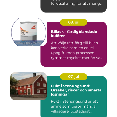
förutsättning för att många
byggproj...
08. jul
Billack - färdigblandade
kulörer
Att välja rätt färg till bilen
kan verka som en enkel
uppgift, men processen
rymmer mycket mer än va...
07. jul
Fukt i Stenungsund:
Orsaker, risker och smarta
lösningar
Fukt i Stenungsund är ett
ämne som berör många
villaägare, bostadsrät...