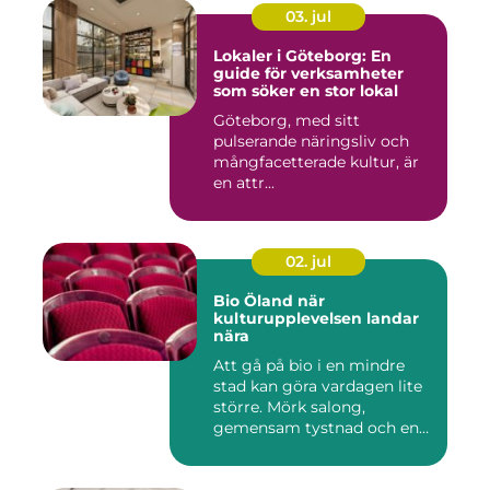
03. jul
Lokaler i Göteborg: En
guide för verksamheter
som söker en stor lokal
Göteborg, med sitt
pulserande näringsliv och
mångfacetterade kultur, är
en attr...
02. jul
Bio Öland när
kulturupplevelsen landar
nära
Att gå på bio i en mindre
stad kan göra vardagen lite
större. Mörk salong,
gemensam tystnad och en
d...