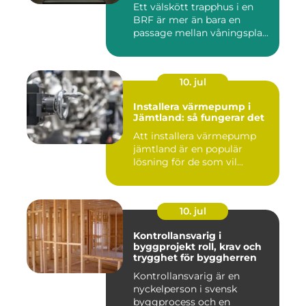
Ett välskött trapphus i en
BRF är mer än bara en
passage mellan våningspla...
10. jul
Installera värmepump i
Jämtland: så fungerar det
Att installera värmepump
jämtland är en populär
lösning för de som vil...
10. jul
Kontrollansvarig i
byggprojekt roll, krav och
trygghet för byggherren
Kontrollansvarig är en
nyckelperson i svensk
byggprocess och en