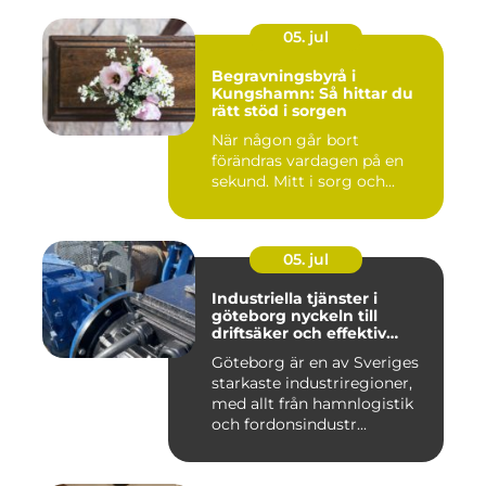
05. jul
Begravningsbyrå i
Kungshamn: Så hittar du
rätt stöd i sorgen
När någon går bort
förändras vardagen på en
sekund. Mitt i sorg och...
05. jul
Industriella tjänster i
göteborg nyckeln till
driftsäker och effektiv
produktion
Göteborg är en av Sveriges
starkaste industriregioner,
med allt från hamnlogistik
och fordonsindustr...