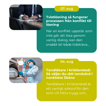
07. aug
Tvistlösning så fungerar
processen från konflikt till
lösning
När en konflikt uppstår som
inte går att lösa genom
vanlig dialog, kan den
snabbt bli både tidskräva...
04. aug
Tandläkare i Kristianstad:
Så väljer du rätt tandvård i
nordöstra Skåne
Tandläkare i Kristianstad är
ett vanligt sökord för den
som vill hitta trygg och...