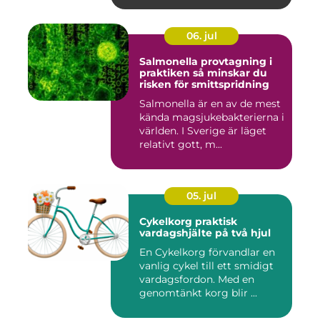
06. jul
Salmonella provtagning i
praktiken så minskar du
risken för smittspridning
Salmonella är en av de mest
kända magsjukebakterierna i
världen. I Sverige är läget
relativt gott, m...
05. jul
Cykelkorg praktisk
vardagshjälte på två hjul
En Cykelkorg förvandlar en
vanlig cykel till ett smidigt
vardagsfordon. Med en
genomtänkt korg blir ...