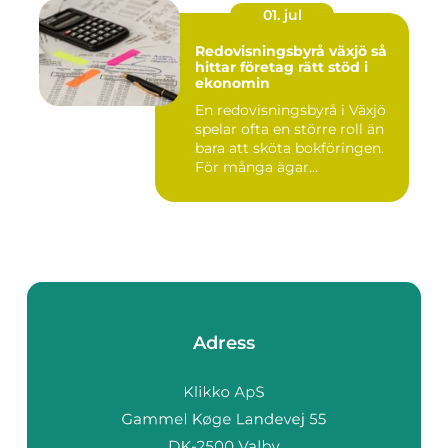
01. jul
Redovisningsbyrå växjö så
hittar företag rätt stöd i
ekonomin
En redovisningsbyrå i Växjö
spelar ofta en större roll än
bara att sköta bokföringen.
För många ägar...
Adress