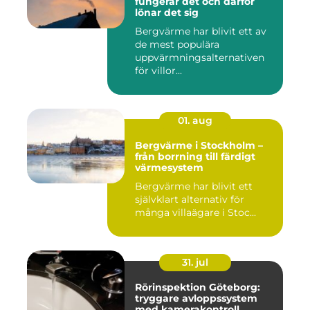
fungerar det och därför
lönar det sig
Bergvärme har blivit ett av
de mest populära
uppvärmningsalternativen
för villor...
01. aug
Bergvärme i Stockholm –
från borrning till färdigt
värmesystem
Bergvärme har blivit ett
självklart alternativ för
många villaägare i Stoc...
31. jul
Rörinspektion Göteborg:
tryggare avloppssystem
med kamerakontroll