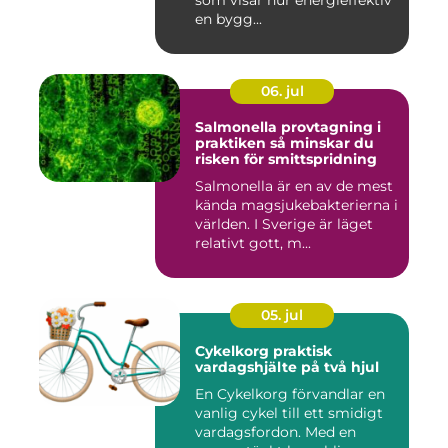
som visar hur energieffektiv
en bygg...
06. jul
Salmonella provtagning i
praktiken så minskar du
risken för smittspridning
Salmonella är en av de mest
kända magsjukebakterierna i
världen. I Sverige är läget
relativt gott, m...
05. jul
Cykelkorg praktisk
vardagshjälte på två hjul
En Cykelkorg förvandlar en
vanlig cykel till ett smidigt
vardagsfordon. Med en