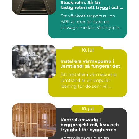
Stockholm: Så får
fastigheten ett tryggt och
välskött trapphus
Ett välskött trapphus i en
BRF är mer än bara en
passage mellan våningspla...
10. jul
Installera värmepump i
Jämtland: så fungerar det
Att installera värmepump
jämtland är en populär
lösning för de som vil...
10. jul
Kontrollansvarig i
byggprojekt roll, krav och
trygghet för byggherren
Kontrollansvarig är en