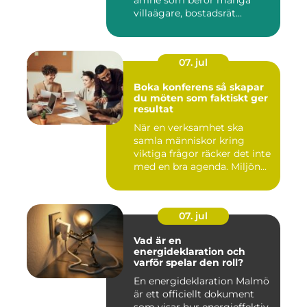
ämne som berör många
villaägare, bostadsrät...
07. jul
Boka konferens så skapar
du möten som faktiskt ger
resultat
När en verksamhet ska
samla människor kring
viktiga frågor räcker det inte
med en bra agenda. Miljön...
07. jul
Vad är en
energideklaration och
varför spelar den roll?
En energideklaration Malmö
är ett officiellt dokument