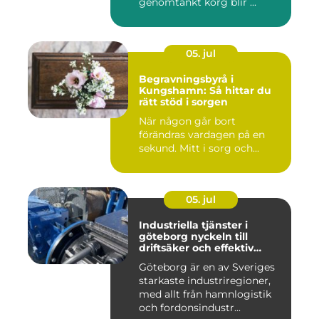
genomtänkt korg blir ...
05. jul
Begravningsbyrå i
Kungshamn: Så hittar du
rätt stöd i sorgen
När någon går bort
förändras vardagen på en
sekund. Mitt i sorg och...
05. jul
Industriella tjänster i
göteborg nyckeln till
driftsäker och effektiv
produktion
Göteborg är en av Sveriges
starkaste industriregioner,
med allt från hamnlogistik
och fordonsindustr...