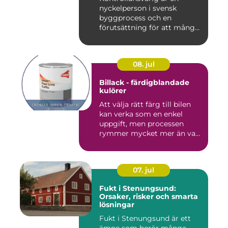
nyckelperson i svensk
byggprocess och en
förutsättning för att många
byggproj...
08. jul
Billack - färdigblandade
kulörer
Att välja rätt färg till bilen
kan verka som en enkel
uppgift, men processen
rymmer mycket mer än va...
07. jul
Fukt i Stenungsund:
Orsaker, risker och smarta
lösningar
Fukt i Stenungsund är ett