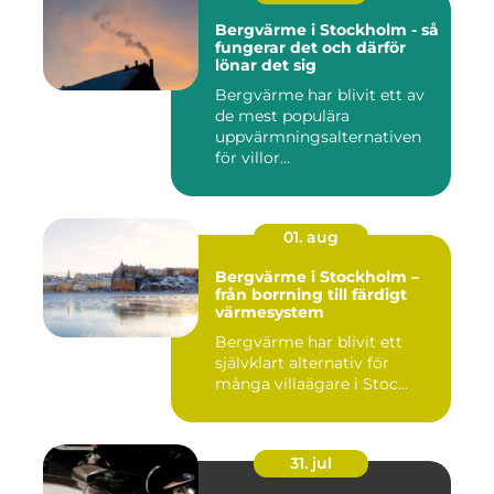
Bergvärme i Stockholm - så
fungerar det och därför
lönar det sig
Bergvärme har blivit ett av
de mest populära
uppvärmningsalternativen
för villor...
01. aug
Bergvärme i Stockholm –
från borrning till färdigt
värmesystem
Bergvärme har blivit ett
självklart alternativ för
många villaägare i Stoc...
31. jul