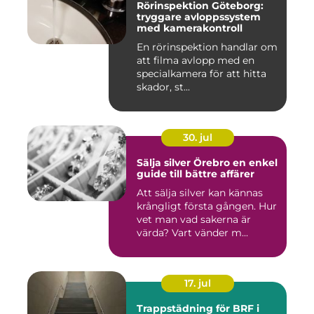
Rörinspektion Göteborg:
tryggare avloppssystem
med kamerakontroll
En rörinspektion handlar om
att filma avlopp med en
specialkamera för att hitta
skador, st...
30. jul
Sälja silver Örebro en enkel
guide till bättre affärer
Att sälja silver kan kännas
krångligt första gången. Hur
vet man vad sakerna är
värda? Vart vänder m...
17. jul
Trappstädning för BRF i