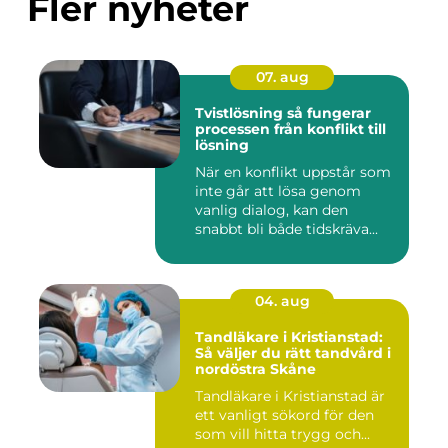
Fler nyheter
07. aug
Tvistlösning så fungerar
processen från konflikt till
lösning
När en konflikt uppstår som
inte går att lösa genom
vanlig dialog, kan den
snabbt bli både tidskräva...
04. aug
Tandläkare i Kristianstad:
Så väljer du rätt tandvård i
nordöstra Skåne
Tandläkare i Kristianstad är
ett vanligt sökord för den
som vill hitta trygg och...