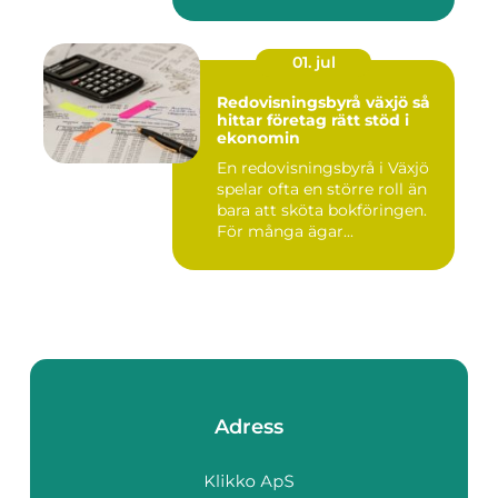
d...
01. jul
Redovisningsbyrå växjö så
hittar företag rätt stöd i
ekonomin
En redovisningsbyrå i Växjö
spelar ofta en större roll än
bara att sköta bokföringen.
För många ägar...
Adress