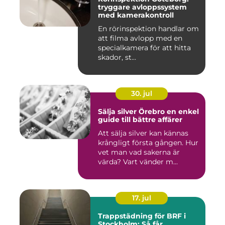
tryggare avloppssystem
med kamerakontroll
En rörinspektion handlar om
att filma avlopp med en
specialkamera för att hitta
skador, st...
30. jul
Sälja silver Örebro en enkel
guide till bättre affärer
Att sälja silver kan kännas
krångligt första gången. Hur
vet man vad sakerna är
värda? Vart vänder m...
17. jul
Trappstädning för BRF i
Stockholm: Så får