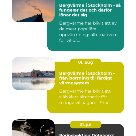
Bergvärme i Stockholm - så
fungerar det och därför
lönar det sig
Bergvärme har blivit ett av
de mest populära
uppvärmningsalternativen
för villor...
01. aug
Bergvärme i Stockholm –
från borrning till färdigt
värmesystem
Bergvärme har blivit ett
självklart alternativ för
många villaägare i Stoc...
31. jul
Rörinspektion Göteborg: