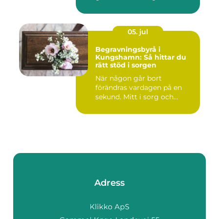
05. jul
Begravningsbyrå i
Kungshamn: Så hittar du
rätt stöd i sorgen
När någon går bort
förändras vardagen på en
sekund. Mitt i sorg och...
Adress