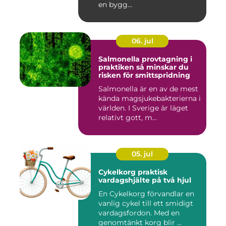
en bygg...
06. jul
Salmonella provtagning i
praktiken så minskar du
risken för smittspridning
Salmonella är en av de mest
kända magsjukebakterierna i
världen. I Sverige är läget
relativt gott, m...
05. jul
Cykelkorg praktisk
vardagshjälte på två hjul
En Cykelkorg förvandlar en
vanlig cykel till ett smidigt
vardagsfordon. Med en
genomtänkt korg blir ...