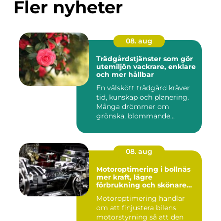
Fler nyheter
08. aug
Trädgårdstjänster som gör
utemiljön vackrare, enklare
och mer hållbar
En välskött trädgård kräver
tid, kunskap och planering.
Många drömmer om
grönska, blommande
rabatter...
08. aug
Motoroptimering i bollnäs
mer kraft, lägre
förbrukning och skönare
körning
Motoroptimering handlar
om att finjustera bilens
motorstyrning så att den