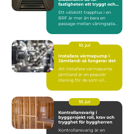
fastigheten ett tryggt och
välskött trapphus
Ett välskött trapphus i en
BRF är mer än bara en
passage mellan våningspla...
10. jul
Installera värmepump i
Jämtland: så fungerar det
Att installera värmepump
jämtland är en populär
lösning för de som vil...
10. jul
Kontrollansvarig i
byggprojekt roll, krav och
trygghet för byggherren
Kontrollansvarig är en