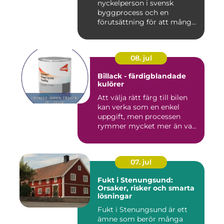
nyckelperson i svensk
byggprocess och en
förutsättning för att många
byggproj...
08. jul
Billack - färdigblandade
kulörer
Att välja rätt färg till bilen
kan verka som en enkel
uppgift, men processen
rymmer mycket mer än va...
07. jul
Fukt i Stenungsund:
Orsaker, risker och smarta
lösningar
Fukt i Stenungsund är ett
ämne som berör många