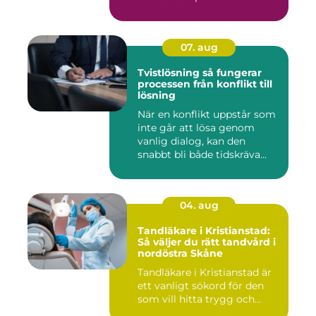
07. aug
Tvistlösning så fungerar
processen från konflikt till
lösning
När en konflikt uppstår som
inte går att lösa genom
vanlig dialog, kan den
snabbt bli både tidskräva...
04. aug
Tandläkare i Kristianstad:
Så väljer du rätt tandvård i
nordöstra Skåne
Tandläkare i Kristianstad är
ett vanligt sökord för den
som vill hitta trygg och...