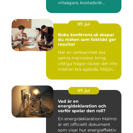
villaägare, bostadsrät...
07. jul
Boka konferens så skapar
du möten som faktiskt ger
resultat
När en verksamhet ska
samla människor kring
viktiga frågor räcker det inte
med en bra agenda. Miljön...
07. jul
Vad är en
energideklaration och
varför spelar den roll?
En energideklaration Malmö
är ett officiellt dokument
som visar hur energieffektiv