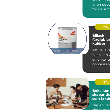
är en popu
för de som 
08. j
Billack -
färdigbl
kulörer
Att välja rä
bilen kan
en enkel 
processe
mycket mer
07. j
Boka konfe
skapar d
som fakti
resultat
När en ve
ska samla