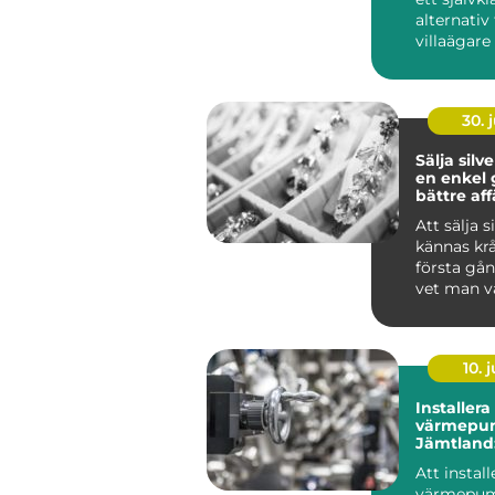
alternati
villaägare 
30. j
Sälja silv
en enkel g
bättre aff
Att sälja s
kännas kr
första gå
vet man v
är värda? 
m...
10. j
Installera
värmepu
Jämtland:
fungerar 
Att install
värmepum