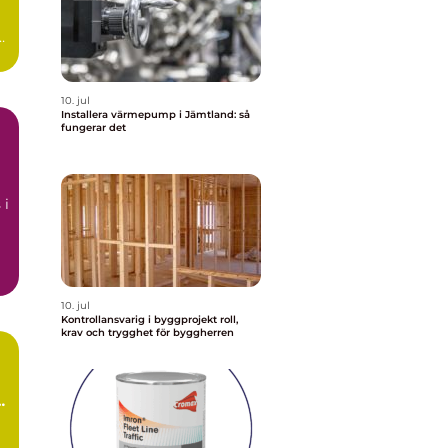
t
10. jul
Installera värmepump i Jämtland: så
fungerar det
å
 i
10. jul
Kontrollansvarig i byggprojekt roll,
krav och trygghet för byggherren
ör