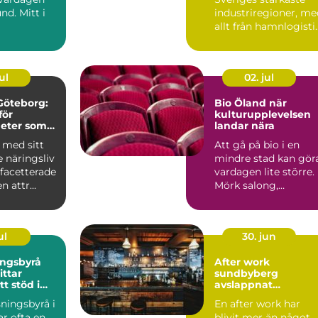
nd. Mitt i
industriregioner, me
allt från hamnlogisti
och fordonsindustr...
ul
02. jul
 Göteborg:
Bio Öland när
för
kulturupplevelsen
eter som
landar nära
tor lokal
 med sitt
Att gå på bio i en
 näringsliv
mindre stad kan gör
acetterade
vardagen lite större.
n attr...
Mörk salong,
gemensam tystnad
och en d...
ul
30. jun
ingsbyrå
After work
sundbyberg
tt stöd i
avslappnat
n
umgänge mitt i
ningsbyrå i
En after work har
vardagen
ar ofta en
blivit mer än något