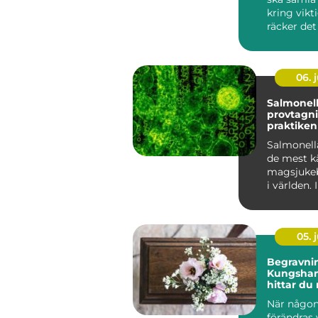
kring vikt
räcker de
en bra ag
Miljön...
06. j
Salmonel
provtagni
praktiken så minska
du risken 
Salmonell
smittspri
de mest k
magsjukeb
i världen. 
läget relat
m...
05. j
Begravnin
Kungsham
hittar du 
sorgen
När någon
förändras