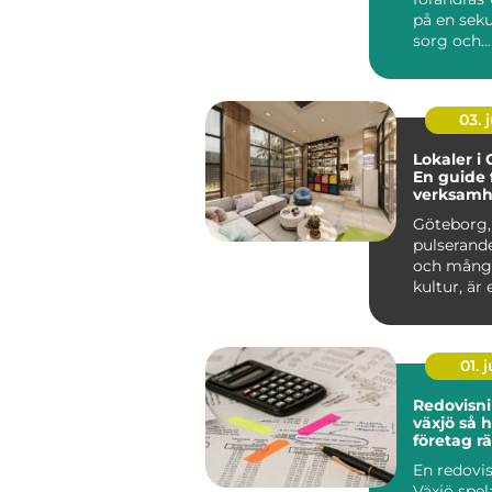
på en seku
sorg och...
03. j
Lokaler i
En guide 
verksamh
söker en s
Göteborg,
pulserande
och mångf
kultur, är e
01. j
Redovisn
växjö så hittar
företag rä
ekonomi
En redovis
Växjö spel