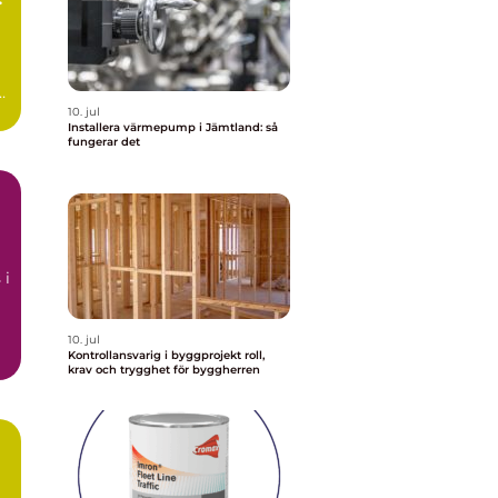
t
10. jul
Installera värmepump i Jämtland: så
fungerar det
å
 i
10. jul
Kontrollansvarig i byggprojekt roll,
krav och trygghet för byggherren
ör