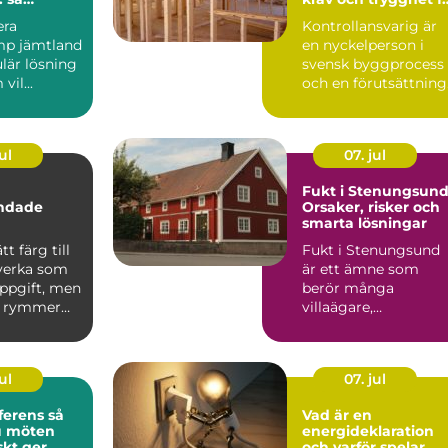
det
byggherren
era
Kontrollansvarig är
p jämtland
en nyckelperson i
lär lösning
svensk byggprocess
vil...
och en förutsättning
för att många
byggproj...
ul
07. jul
Fukt i Stenungsund
andade
Orsaker, risker och
smarta lösningar
tt färg till
Fukt i Stenungsund
 verka som
är ett ämne som
uppgift, men
berör många
n rymmer
villaägare,
 än va...
bostadsrät...
ul
07. jul
rens så
Vad är en
u möten
energideklaration
skt ger
och varför spelar