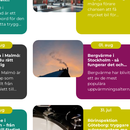
många förare
i nordöstra
 i
chansen att få
ad är ett
mycket bil för
kord för den
pengarna utan a...
itta trygg
aug
01. aug
 i Malmö:
Bergvärme i
du rätt
Stockholm - så
dig
fungerar det och
därför lönar det sig
 Malmö är
Bergvärme har blivit
pp som
ett av de mest
t från
populära
ett till
uppvärmningsaltern
l...
tiven för villor...
aug
31. jul
e i
Rörinspektion
 – från
Göteborg: tryggare
ill färdigt
avloppssystem me