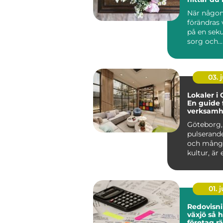
sorgen
När någon
förändras
på en seku
sorg och...
03. j
Lokaler i
En guide 
verksamh
söker en s
Göteborg,
pulserande
och mångf
kultur, är e
01. j
Redovisn
växjö så hittar
företag rä