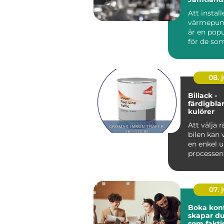
fungerar 
Att install
värmepum
är en popu
för de som 
08. j
Billack -
färdigbl
kulörer
Att välja rä
bilen kan
en enkel 
processe
mycket mer
07. j
Boka konfe
skapar d
som fakti