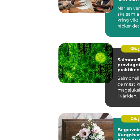
resultat
När en ve
ska samla
kring vikt
räcker de
en bra ag
Miljön...
06. j
Salmonel
provtagni
praktiken så minska
du risken 
Salmonell
smittspri
de mest k
magsjukeb
i världen. 
läget relat
m...
05. j
Begravnin
Kungsham
hittar du 