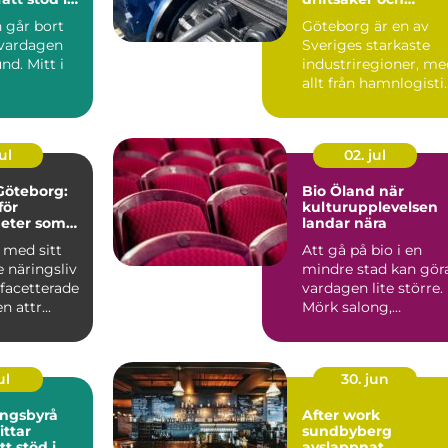
effektiv produktion
 går bort
Göteborg är en av
 vardagen
Sveriges starkaste
nd. Mitt i
industriregioner, me
allt från hamnlogisti
och fordonsindustr...
ul
02. jul
 Göteborg:
Bio Öland när
för
kulturupplevelsen
eter som
landar nära
tor lokal
 med sitt
Att gå på bio i en
 näringsliv
mindre stad kan gör
acetterade
vardagen lite större.
n attr...
Mörk salong,
gemensam tystnad
och en d...
ul
30. jun
ingsbyrå
After work
sundbyberg
tt stöd i
avslappnat