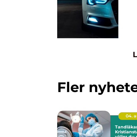
L
Fler nyhet
04. 
Tandläkar
Kristianst
väljer du 