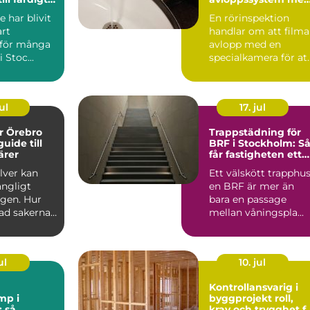
tem
kamerakontroll
 har blivit
En rörinspektion
art
handlar om att filma
v för många
avlopp med en
i Stoc...
specialkamera för at
hitta skador, st...
ul
17. jul
er Örebro
Trappstädning för
uide till
BRF i Stockholm: S
ärer
får fastigheten ett
tryggt och välskött
ilver kan
Ett välskött trapphus
trapphus
ångligt
en BRF är mer än
ngen. Hur
bara en passage
ad sakerna
mellan våningspla...
Vart vänder
ul
10. jul
Kontrollansvarig i
mp i
byggprojekt roll,
 så
krav och trygghet f