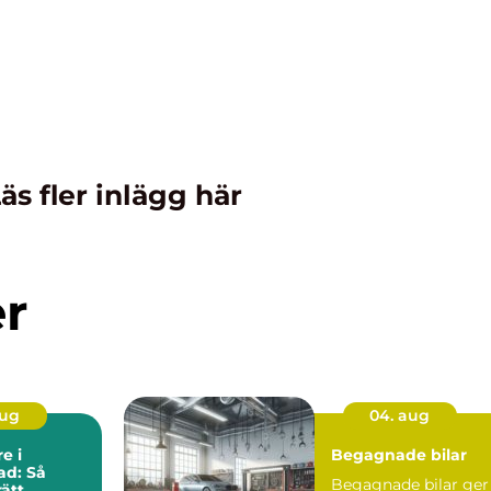
äs fler inlägg här
er
aug
04. aug
e i
Begagnade bilar
ad: Så
Begagnade bilar ger
rätt