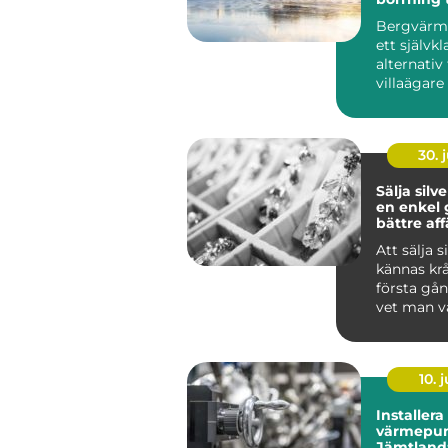
värmesys
Bergvärme
ett självkl
alternati
villaägare 
30. j
Sälja silv
en enkel g
bättre aff
Att sälja s
kännas kr
första gå
vet man v
är värda? 
m...
10. j
Installera
värmepu
Jämtland: