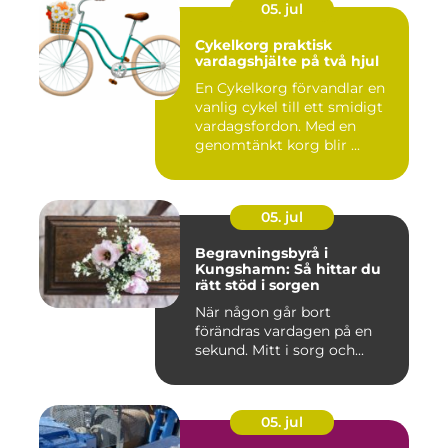
05. jul
Cykelkorg praktisk
vardagshjälte på två hjul
En Cykelkorg förvandlar en
vanlig cykel till ett smidigt
vardagsfordon. Med en
genomtänkt korg blir ...
05. jul
Begravningsbyrå i
Kungshamn: Så hittar du
rätt stöd i sorgen
När någon går bort
förändras vardagen på en
sekund. Mitt i sorg och...
05. jul