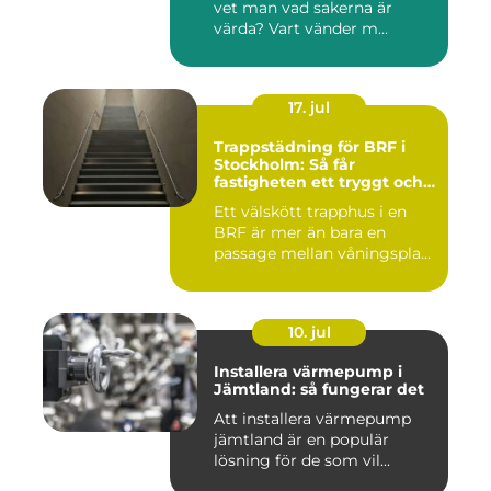
vet man vad sakerna är
värda? Vart vänder m...
17. jul
Trappstädning för BRF i
Stockholm: Så får
fastigheten ett tryggt och
välskött trapphus
Ett välskött trapphus i en
BRF är mer än bara en
passage mellan våningspla...
10. jul
Installera värmepump i
Jämtland: så fungerar det
Att installera värmepump
jämtland är en populär
lösning för de som vil...