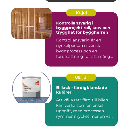
10. jul
Kontrollansvarig i
byggprojekt roll, krav och
trygghet för byggherren
Kontrollansvarig är en
nyckelperson i svensk
byggprocess och en
förutsättning för att många
byggproj...
08. jul
Billack - färdigblandade
kulörer
Att välja rätt färg till bilen
kan verka som en enkel
uppgift, men processen
rymmer mycket mer än va...