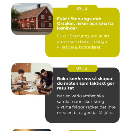
07. jul
Fukt i Stenungsund:
Orsaker, risker och smarta
lösningar
Fukt i Stenungsund är ett
ämne som berör många
villaägare, bostadsrät...
07. jul
Boka konferens så skapar
du möten som faktiskt ger
resultat
När en verksamhet ska
samla människor kring
viktiga frågor räcker det inte
med en bra agenda. Miljön...