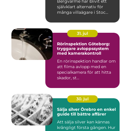
Bergvärme har blivit ett
självklart alternativ för
många villaägare i Stoc...
31. jul
Rörinspektion Göteborg:
tryggare avloppssystem
med kamerakontroll
En rörinspektion handlar om
att filma avlopp med en
specialkamera för att hitta
skador, st...
30. jul
Sälja silver Örebro en enkel
guide till bättre affärer
Att sälja silver kan kännas
krångligt första gången. Hur