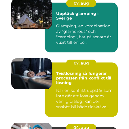
07. aug
Upptäck glamping i
Sverige
Glamping, en kombination
av "glamorous" och
"camping", har på senare år
vuxit till en po...
07. aug
Tvistlösning så fungerar
processen från konflikt till
lösning
När en konflikt uppstår som
inte går att lösa genom
vanlig dialog, kan den
snabbt bli både tidskräva...
04. aug