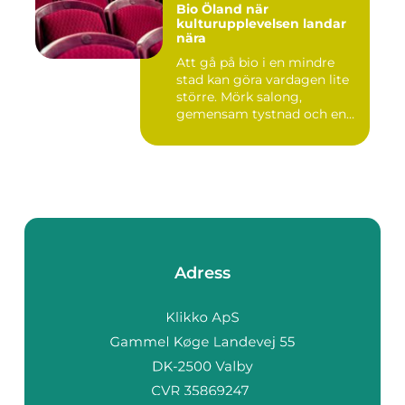
Bio Öland när
kulturupplevelsen landar
nära
Att gå på bio i en mindre
stad kan göra vardagen lite
större. Mörk salong,
gemensam tystnad och en
d...
Adress