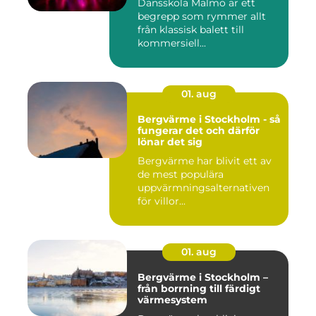
Dansskola Malmö är ett
begrepp som rymmer allt
från klassisk balett till
kommersiell...
01. aug
Bergvärme i Stockholm - så
fungerar det och därför
lönar det sig
Bergvärme har blivit ett av
de mest populära
uppvärmningsalternativen
för villor...
01. aug
Bergvärme i Stockholm –
från borrning till färdigt
värmesystem