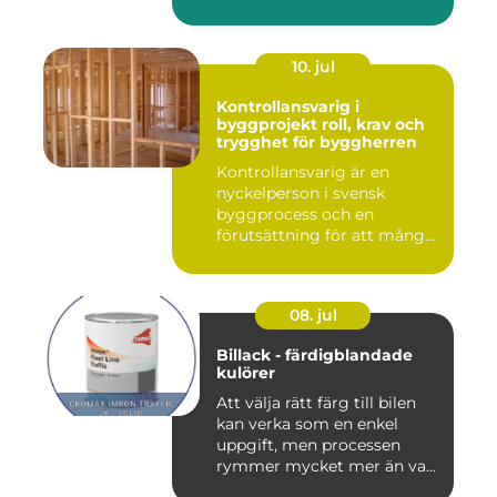
10. jul
Kontrollansvarig i
byggprojekt roll, krav och
trygghet för byggherren
Kontrollansvarig är en
nyckelperson i svensk
byggprocess och en
förutsättning för att många
byggproj...
08. jul
Billack - färdigblandade
kulörer
Att välja rätt färg till bilen
kan verka som en enkel
uppgift, men processen
rymmer mycket mer än va...