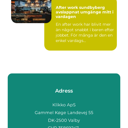
After work sundbyberg
avslappnat umgänge mitt i
vardagen
En after work har blivit mer
än något snabbt i baren efter
jobbet. För många är den en
enkel vardags...
Adress