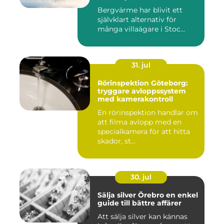
Bergvärme har blivit ett
självklart alternativ för
många villaägare i Stoc...
31. jul
Rörinspektion Göteborg:
tryggare avloppssystem
med kamerakontroll
En rörinspektion handlar om
att filma avlopp med en
specialkamera för att hitta
skador, st...
30. jul
Sälja silver Örebro en enkel
guide till bättre affärer
Att sälja silver kan kännas