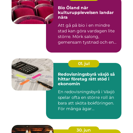
Bio Öland när
kulturupplevelsen landar
nära
Att gå på bio i en mindre
stad kan göra vardagen lite
större. Mörk salong,
gemensam tystnad och en
d...
01. jul
Redovisningsbyrå växjö så
hittar företag rätt stöd i
ekonomin
En redovisningsbyrå i Växjö
spelar ofta en större roll än
bara att sköta bokföringen.
För många ägar...
30. jun