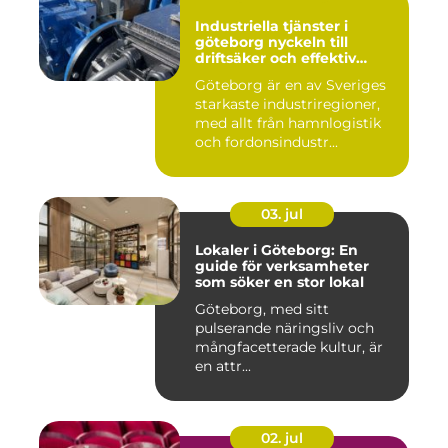
Industriella tjänster i
göteborg nyckeln till
driftsäker och effektiv
produktion
Göteborg är en av Sveriges
starkaste industriregioner,
med allt från hamnlogistik
och fordonsindustr...
03. jul
Lokaler i Göteborg: En
guide för verksamheter
som söker en stor lokal
Göteborg, med sitt
pulserande näringsliv och
mångfacetterade kultur, är
en attr...
02. jul