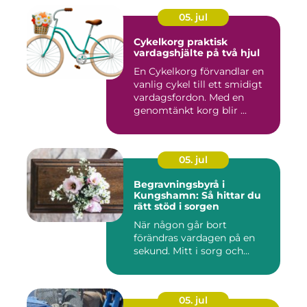
05. jul
Cykelkorg praktisk
vardagshjälte på två hjul
En Cykelkorg förvandlar en
vanlig cykel till ett smidigt
vardagsfordon. Med en
genomtänkt korg blir ...
05. jul
Begravningsbyrå i
Kungshamn: Så hittar du
rätt stöd i sorgen
När någon går bort
förändras vardagen på en
sekund. Mitt i sorg och...
05. jul