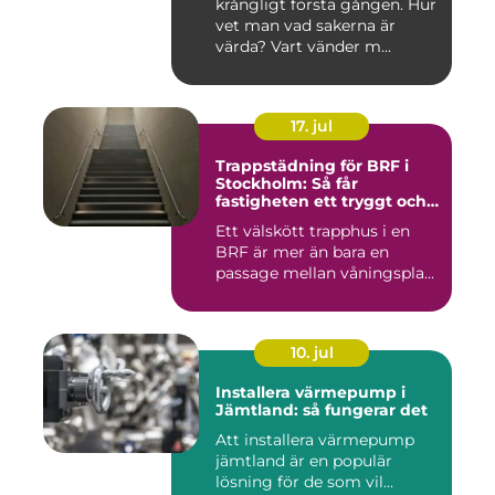
krångligt första gången. Hur
vet man vad sakerna är
värda? Vart vänder m...
17. jul
Trappstädning för BRF i
Stockholm: Så får
fastigheten ett tryggt och
välskött trapphus
Ett välskött trapphus i en
BRF är mer än bara en
passage mellan våningspla...
10. jul
Installera värmepump i
Jämtland: så fungerar det
Att installera värmepump
jämtland är en populär
lösning för de som vil...