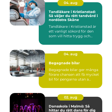
04. aug
Tandläkare i Kristianstad:
Så väljer du rätt tandvård i
nordöstra Skåne
Tandläkare i Kristianstad är
ett vanligt sökord för den
som vill hitta trygg och...
04. aug
Begagnade bilar
Begagnade bilar ger många
förare chansen att få mycket
bil för pengarna utan a...
02. aug
Dansskola i Malmö: Så
hittar du rätt dans för dig