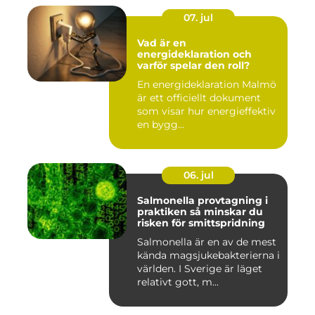
07. jul
Vad är en
energideklaration och
varför spelar den roll?
En energideklaration Malmö
är ett officiellt dokument
som visar hur energieffektiv
en bygg...
06. jul
Salmonella provtagning i
praktiken så minskar du
risken för smittspridning
Salmonella är en av de mest
kända magsjukebakterierna i
världen. I Sverige är läget
relativt gott, m...