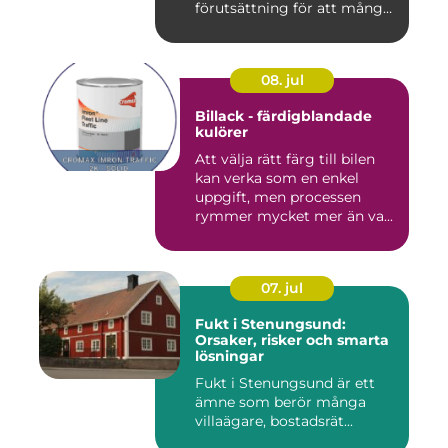
förutsättning för att många
byggproj...
08. jul
Billack - färdigblandade
kulörer
Att välja rätt färg till bilen
kan verka som en enkel
uppgift, men processen
rymmer mycket mer än va...
07. jul
Fukt i Stenungsund:
Orsaker, risker och smarta
lösningar
Fukt i Stenungsund är ett
ämne som berör många
villaägare, bostadsrät...