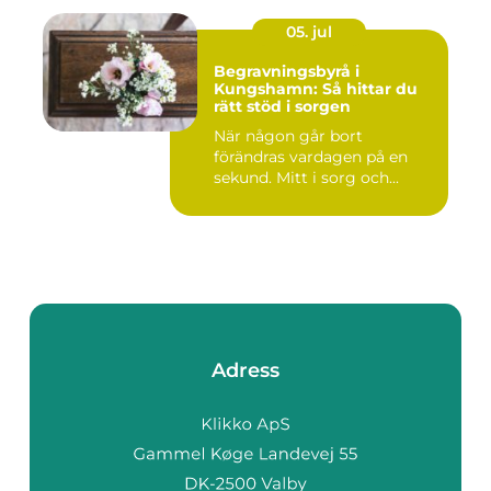
05. jul
Begravningsbyrå i
Kungshamn: Så hittar du
rätt stöd i sorgen
När någon går bort
förändras vardagen på en
sekund. Mitt i sorg och...
Adress