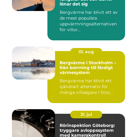
lönar det sig
Bergvärme har blivit ett av
de mest populära
uppvärmningsalternativen
för villor...
01. aug
Bergvärme i Stockholm –
från borrning till färdigt
värmesystem
Bergvärme har blivit ett
självklart alternativ för
många villaägare i Stoc...
31. jul
Rörinspektion Göteborg:
tryggare avloppssystem
med kamerakontroll