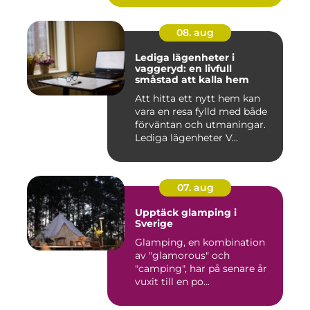
08. aug
Lediga lägenheter i
vaggeryd: en livfull
småstad att kalla hem
Att hitta ett nytt hem kan
vara en resa fylld med både
förväntan och utmaningar.
Lediga lägenheter V...
07. aug
Upptäck glamping i
Sverige
Glamping, en kombination
av "glamorous" och
"camping", har på senare år
vuxit till en po...