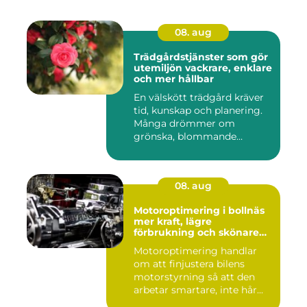
08. aug
Trädgårdstjänster som gör
utemiljön vackrare, enklare
och mer hållbar
En välskött trädgård kräver
tid, kunskap och planering.
Många drömmer om
grönska, blommande
rabatter...
08. aug
Motoroptimering i bollnäs
mer kraft, lägre
förbrukning och skönare
körning
Motoroptimering handlar
om att finjustera bilens
motorstyrning så att den
arbetar smartare, inte hår...