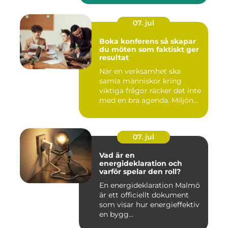
07. jul
Boka konferens så skapar
du möten som faktiskt ger
resultat
När en verksamhet ska
samla människor kring
viktiga frågor räcker det inte
med en bra agenda. Miljön...
07. jul
Vad är en
energideklaration och
varför spelar den roll?
En energideklaration Malmö
är ett officiellt dokument
som visar hur energieffektiv
en bygg...