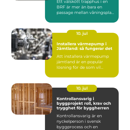
Ett välskött trapphus i en
BRF är mer än bara en
passage mellan våningspla...
10. jul
Installera värmepump i
Jämtland: så fungerar det
Att installera värmepump
jämtland är en populär
lösning för de som vil...
10. jul
Kontrollansvarig i
byggprojekt roll, krav och
trygghet för byggherren
Kontrollansvarig är en
nyckelperson i svensk
byggprocess och en