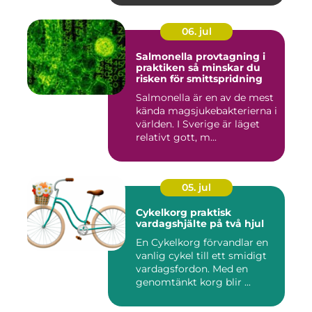
06. jul
Salmonella provtagning i
praktiken så minskar du
risken för smittspridning
Salmonella är en av de mest
kända magsjukebakterierna i
världen. I Sverige är läget
relativt gott, m...
05. jul
Cykelkorg praktisk
vardagshjälte på två hjul
En Cykelkorg förvandlar en
vanlig cykel till ett smidigt
vardagsfordon. Med en
genomtänkt korg blir ...