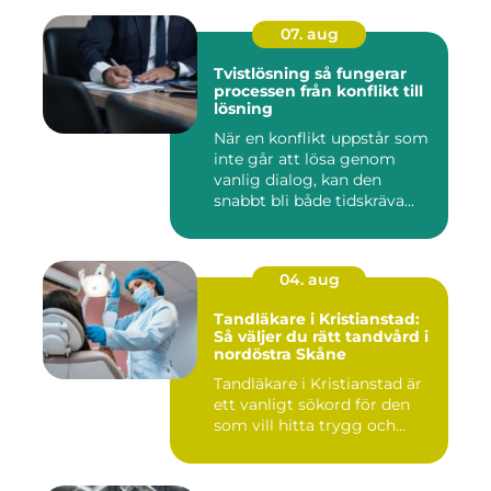
07. aug
Tvistlösning så fungerar
processen från konflikt till
lösning
När en konflikt uppstår som
inte går att lösa genom
vanlig dialog, kan den
snabbt bli både tidskräva...
04. aug
Tandläkare i Kristianstad:
Så väljer du rätt tandvård i
nordöstra Skåne
Tandläkare i Kristianstad är
ett vanligt sökord för den
som vill hitta trygg och...