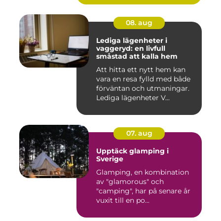
08. aug
Lediga lägenheter i
vaggeryd: en livfull
småstad att kalla hem
Att hitta ett nytt hem kan
vara en resa fylld med både
förväntan och utmaningar.
Lediga lägenheter V...
07. aug
Upptäck glamping i
Sverige
Glamping, en kombination
av "glamorous" och
"camping", har på senare år
vuxit till en po...