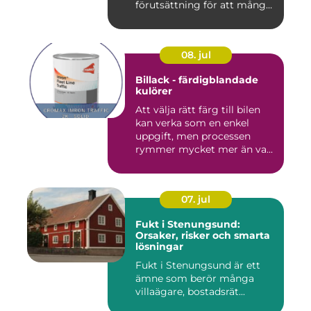
förutsättning för att många
byggproj...
08. jul
Billack - färdigblandade
kulörer
Att välja rätt färg till bilen
kan verka som en enkel
uppgift, men processen
rymmer mycket mer än va...
07. jul
Fukt i Stenungsund:
Orsaker, risker och smarta
lösningar
Fukt i Stenungsund är ett
ämne som berör många
villaägare, bostadsrät...