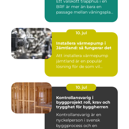
Ett välskött trapphus i en
BRF är mer än bara en
passage mellan våningspla...
10. jul
Installera värmepump i
Jämtland: så fungerar det
Att installera värmepump
jämtland är en populär
lösning för de som vil...
10. jul
Kontrollansvarig i
byggprojekt roll, krav och
trygghet för byggherren
Kontrollansvarig är en
nyckelperson i svensk
byggprocess och en