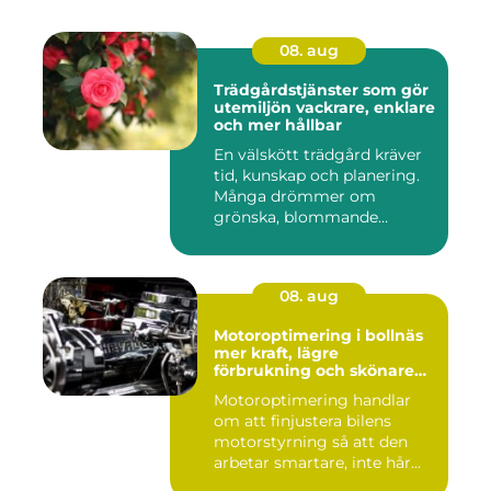
08. aug
Trädgårdstjänster som gör
utemiljön vackrare, enklare
och mer hållbar
En välskött trädgård kräver
tid, kunskap och planering.
Många drömmer om
grönska, blommande
rabatter...
08. aug
Motoroptimering i bollnäs
mer kraft, lägre
förbrukning och skönare
körning
Motoroptimering handlar
om att finjustera bilens
motorstyrning så att den
arbetar smartare, inte hår...