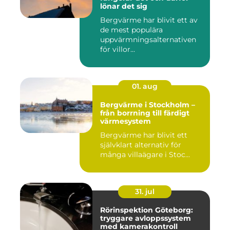
lönar det sig
Bergvärme har blivit ett av
de mest populära
uppvärmningsalternativen
för villor...
01. aug
Bergvärme i Stockholm –
från borrning till färdigt
värmesystem
Bergvärme har blivit ett
självklart alternativ för
många villaägare i Stoc...
31. jul
Rörinspektion Göteborg:
tryggare avloppssystem
med kamerakontroll