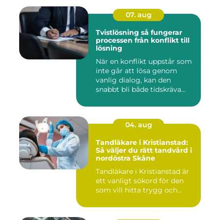
07. aug
Tvistlösning så fungerar
processen från konflikt till
lösning
När en konflikt uppstår som
inte går att lösa genom
vanlig dialog, kan den
snabbt bli både tidskräva...
04. aug
Tandläkare i Kristianstad:
Så väljer du rätt tandvård i
nordöstra Skåne
Tandläkare i Kristianstad är
ett vanligt sökord för den
som vill hitta trygg och...