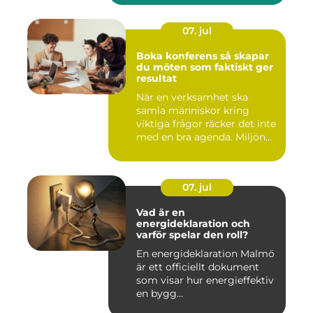
07. jul
Boka konferens så skapar
du möten som faktiskt ger
resultat
När en verksamhet ska
samla människor kring
viktiga frågor räcker det inte
med en bra agenda. Miljön...
07. jul
Vad är en
energideklaration och
varför spelar den roll?
En energideklaration Malmö
är ett officiellt dokument
som visar hur energieffektiv
en bygg...