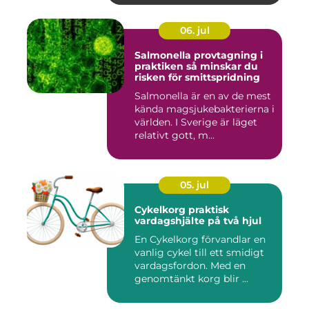
06. jul
Salmonella provtagning i
praktiken så minskar du
risken för smittspridning
Salmonella är en av de mest
kända magsjukebakterierna i
världen. I Sverige är läget
relativt gott, m...
05. jul
Cykelkorg praktisk
vardagshjälte på två hjul
En Cykelkorg förvandlar en
vanlig cykel till ett smidigt
vardagsfordon. Med en
genomtänkt korg blir ...