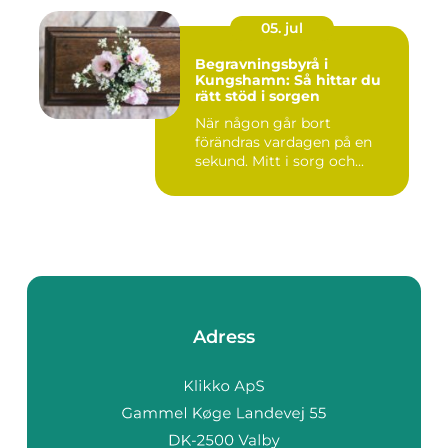
05. jul
Begravningsbyrå i
Kungshamn: Så hittar du
rätt stöd i sorgen
När någon går bort
förändras vardagen på en
sekund. Mitt i sorg och...
Adress