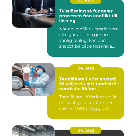
07. aug
Tvistlösning så fungerar
processen från konflikt till
lösning
När en konflikt uppstår som
inte går att lösa genom
vanlig dialog, kan den
snabbt bli både tidskräva...
04. aug
Tandläkare i Kristianstad:
Så väljer du rätt tandvård i
nordöstra Skåne
Tandläkare i Kristianstad är
ett vanligt sökord för den
som vill hitta trygg och...
04. aug