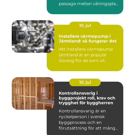
passage mellan våningspla...
10. jul
Installera värmepump i
Jämtland: så fungerar det
Att installera värmepump
jämtland är en populär
lösning för de som vil...
10. jul
Kontrollansvarig i
byggprojekt roll, krav och
trygghet för byggherren
Kontrollansvarig är en
nyckelperson i svensk
byggprocess och en
förutsättning för att många
byggproj...