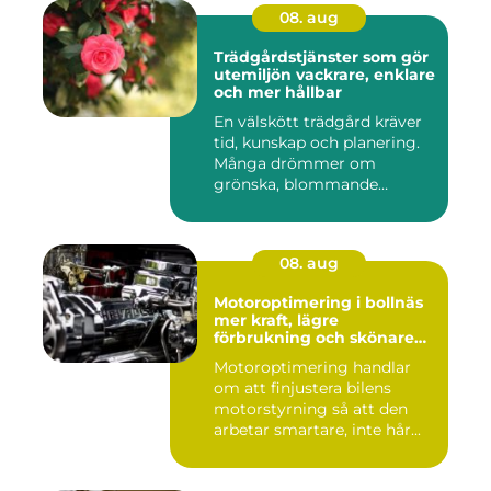
08. aug
Trädgårdstjänster som gör
utemiljön vackrare, enklare
och mer hållbar
En välskött trädgård kräver
tid, kunskap och planering.
Många drömmer om
grönska, blommande
rabatter...
08. aug
Motoroptimering i bollnäs
mer kraft, lägre
förbrukning och skönare
körning
Motoroptimering handlar
om att finjustera bilens
motorstyrning så att den
arbetar smartare, inte hår...