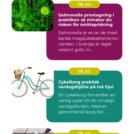
06. jul
Salmonella provtagning i
praktiken så minskar du
risken för smittspridning
Salmonella är en av de mest
kända magsjukebakterierna i
världen. I Sverige är läget
relativt gott, m...
05. jul
Cykelkorg praktisk
vardagshjälte på två hjul
En Cykelkorg förvandlar en
vanlig cykel till ett smidigt
vardagsfordon. Med en
genomtänkt korg blir ...
05. jul