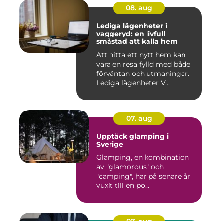
08. aug
Lediga lägenheter i
vaggeryd: en livfull
småstad att kalla hem
Att hitta ett nytt hem kan
vara en resa fylld med både
förväntan och utmaningar.
Lediga lägenheter V...
07. aug
Upptäck glamping i
Sverige
Glamping, en kombination
av "glamorous" och
"camping", har på senare år
vuxit till en po...