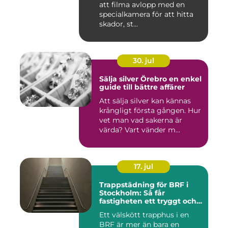
att filma avlopp med en
specialkamera för att hitta
skador, st...
30. jul
Sälja silver Örebro en enkel
guide till bättre affärer
Att sälja silver kan kännas
krångligt första gången. Hur
vet man vad sakerna är
värda? Vart vänder m...
17. jul
Trappstädning för BRF i
Stockholm: Så får
fastigheten ett tryggt och
välskött trapphus
Ett välskött trapphus i en
BRF är mer än bara en