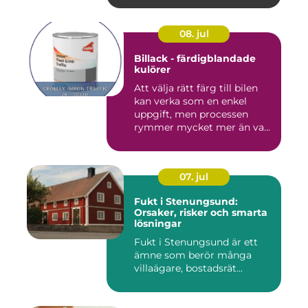
08. jul
Billack - färdigblandade
kulörer
Att välja rätt färg till bilen
kan verka som en enkel
uppgift, men processen
rymmer mycket mer än va...
07. jul
Fukt i Stenungsund:
Orsaker, risker och smarta
lösningar
Fukt i Stenungsund är ett
ämne som berör många
villaägare, bostadsrät...