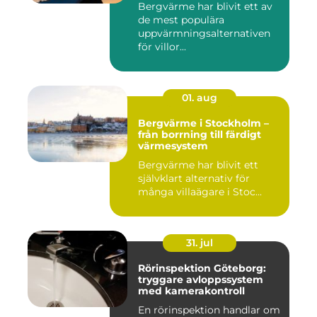
Bergvärme har blivit ett av
de mest populära
uppvärmningsalternativen
för villor...
01. aug
Bergvärme i Stockholm –
från borrning till färdigt
värmesystem
Bergvärme har blivit ett
självklart alternativ för
många villaägare i Stoc...
31. jul
Rörinspektion Göteborg:
tryggare avloppssystem
med kamerakontroll
En rörinspektion handlar om