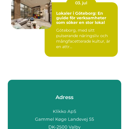
03. jul
Lokaler i Göteborg: En
guide för verksamheter
som söker en stor lokal
Göteborg, med sitt
pulserande näringsliv och
mångfacetterade kultur, är
en attr...
Adress