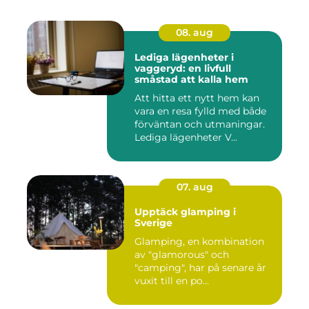
08. aug
Lediga lägenheter i
vaggeryd: en livfull
småstad att kalla hem
Att hitta ett nytt hem kan
vara en resa fylld med både
förväntan och utmaningar.
Lediga lägenheter V...
07. aug
Upptäck glamping i
Sverige
Glamping, en kombination
av "glamorous" och
"camping", har på senare år
vuxit till en po...