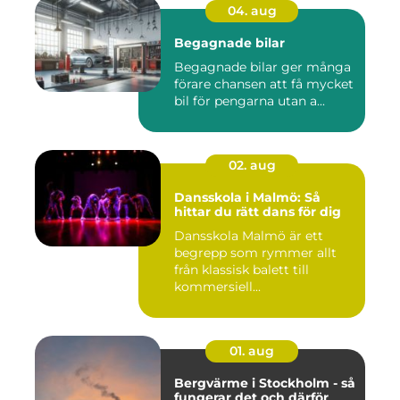
04. aug
Begagnade bilar
Begagnade bilar ger många
förare chansen att få mycket
bil för pengarna utan a...
02. aug
Dansskola i Malmö: Så
hittar du rätt dans för dig
Dansskola Malmö är ett
begrepp som rymmer allt
från klassisk balett till
kommersiell...
01. aug
Bergvärme i Stockholm - så
fungerar det och därför