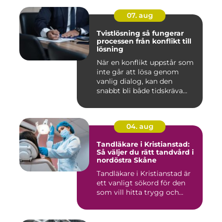
07. aug
Tvistlösning så fungerar
processen från konflikt till
lösning
När en konflikt uppstår som
inte går att lösa genom
vanlig dialog, kan den
snabbt bli både tidskräva...
04. aug
Tandläkare i Kristianstad:
Så väljer du rätt tandvård i
nordöstra Skåne
Tandläkare i Kristianstad är
ett vanligt sökord för den
som vill hitta trygg och...