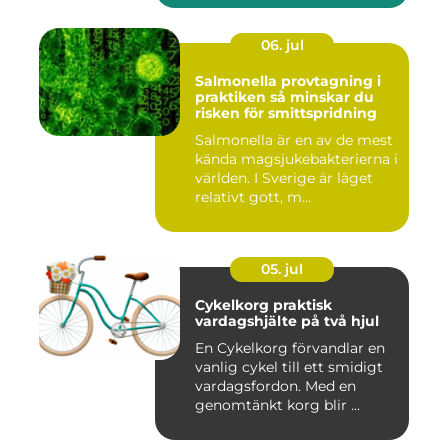
06. jul
Salmonella provtagning i
praktiken så minskar du
risken för smittspridning
Salmonella är en av de mest
kända magsjukebakterierna i
världen. I Sverige är läget
relativt gott, m...
05. jul
Cykelkorg praktisk
vardagshjälte på två hjul
En Cykelkorg förvandlar en
vanlig cykel till ett smidigt
vardagsfordon. Med en
genomtänkt korg blir ...