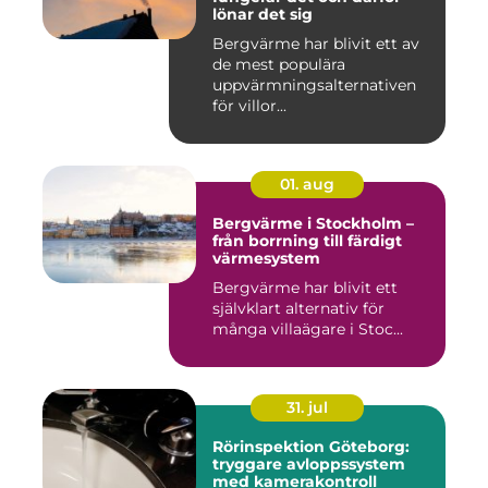
lönar det sig
Bergvärme har blivit ett av
de mest populära
uppvärmningsalternativen
för villor...
01. aug
Bergvärme i Stockholm –
från borrning till färdigt
värmesystem
Bergvärme har blivit ett
självklart alternativ för
många villaägare i Stoc...
31. jul
Rörinspektion Göteborg:
tryggare avloppssystem
med kamerakontroll