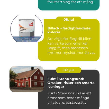
förutsättning för att många
byggproj...
08. jul
Billack - färdigblandade
kulörer
Att välja rätt färg till bilen
kan verka som en enkel
uppgift, men processen
rymmer mycket mer än va...
07. jul
Fukt i Stenungsund:
Orsaker, risker och smarta
lösningar
Fukt i Stenungsund är ett
ämne som berör många
villaägare, bostadsrät...