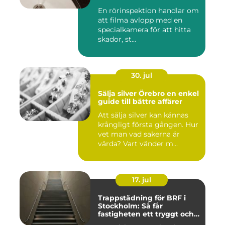
En rörinspektion handlar om
att filma avlopp med en
specialkamera för att hitta
skador, st...
30. jul
Sälja silver Örebro en enkel
guide till bättre affärer
Att sälja silver kan kännas
krångligt första gången. Hur
vet man vad sakerna är
värda? Vart vänder m...
17. jul
Trappstädning för BRF i
Stockholm: Så får
fastigheten ett tryggt och
välskött trapphus