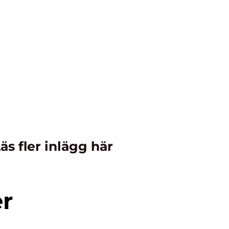
äs fler inlägg här
er