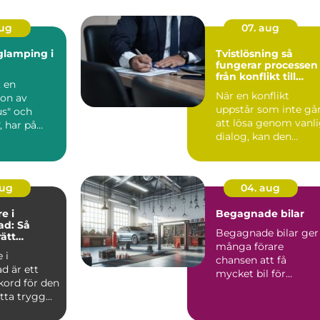
aug
07. aug
glamping i
Tvistlösning så
fungerar processen
från konflikt till
 en
lösning
När en konflikt
on av
uppstår som inte gå
s" och
att lösa genom vanl
, har på
dialog, kan den
uxit till en
snabbt bli både
tidskräva...
aug
04. aug
e i
Begagnade bilar
ad: Så
Begagnade bilar ger
rätt
många förare
i nordöstra
 i
chansen att få
ad är ett
mycket bil för
kord för den
pengarna utan a...
itta trygg