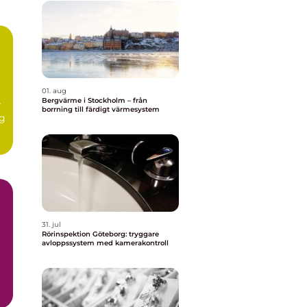
01. aug
Bergvärme i Stockholm – från
r
borrning till färdigt värmesystem
ig
31. jul
Rörinspektion Göteborg: tryggare
avloppssystem med kamerakontroll