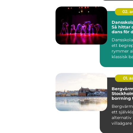
02. 
Dansskola
Så hittar 
dans för 
Dansskola
ett begre
rymmer all
klassisk bal
kommersiel
01. 
Bergvärm
Stockholm
borrning t
värmesys
Bergvärme
ett självkl
alternati
villaägare 