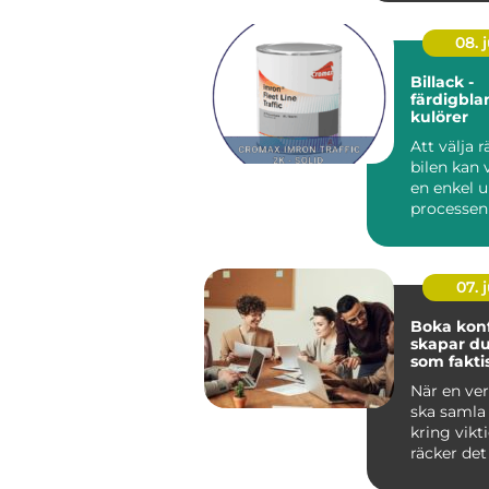
08. j
Billack -
färdigbl
kulörer
Att välja rä
bilen kan
en enkel 
processe
mycket mer
07. j
Boka konfe
skapar d
som fakti
resultat
När en ve
ska samla
kring vikt
räcker de
en bra ag