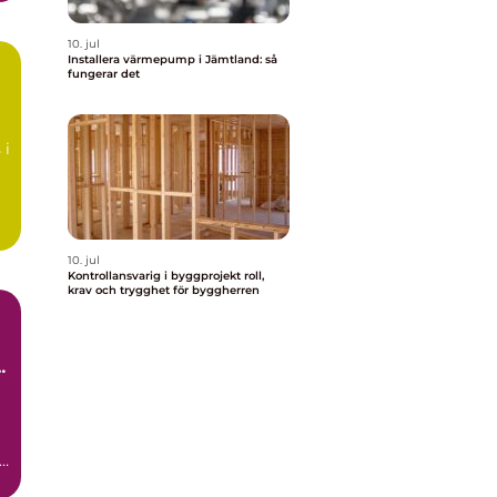
10. jul
Installera värmepump i Jämtland: så
fungerar det
å
 i
10. jul
Kontrollansvarig i byggprojekt roll,
krav och trygghet för byggherren
ör