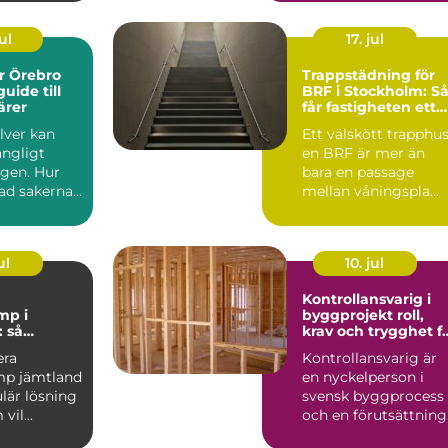
ul
17. jul
er Örebro
Trappstädning för
uide till
BRF i Stockholm: S
ärer
får fastigheten ett
tryggt och välskött
ilver kan
Ett välskött trapphus
trapphus
ångligt
en BRF är mer än
ngen. Hur
bara en passage
ad sakerna
mellan våningspla...
Vart vänder
ul
10. jul
Kontrollansvarig i
mp i
byggprojekt roll,
 så
krav och trygghet f
det
byggherren
era
Kontrollansvarig är
p jämtland
en nyckelperson i
lär lösning
svensk byggprocess
vil...
och en förutsättning
för att många