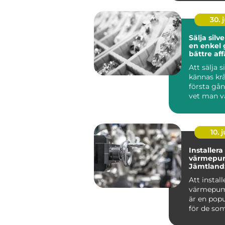
30. j
Sälja silv
en enkel g
bättre aff
Att sälja s
kännas kr
första gå
vet man v
är värda? 
m...
10. j
Installera
värmepu
Jämtland:
fungerar 
Att install
värmepum
är en popu
för de som 