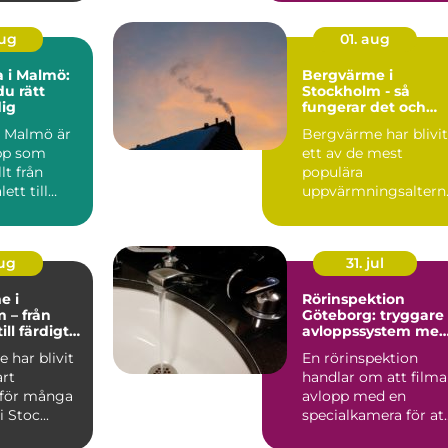
aug
01. aug
 i Malmö:
Bergvärme i
du rätt
Stockholm - så
dig
fungerar det och
därför lönar det sig
 Malmö är
Bergvärme har blivit
pp som
ett av de mest
t från
populära
ett till
uppvärmningsaltern
l...
tiven för villor...
aug
31. jul
e i
Rörinspektion
 – från
Göteborg: tryggare
ill färdigt
avloppssystem me
tem
kamerakontroll
 har blivit
En rörinspektion
art
handlar om att filma
v för många
avlopp med en
i Stoc...
specialkamera för at
hitta skador, st...