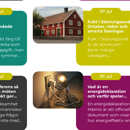
byggproj...
ul
07. jul
Fukt i Stenungsund
andade
Orsaker, risker och
smarta lösningar
tt färg till
Fukt i Stenungsund
 verka som
är ett ämne som
uppgift, men
berör många
n rymmer
villaägare,
 än va...
bostadsrät...
ul
07. jul
rens så
Vad är en
u möten
energideklaration
skt ger
och varför spelar
den roll?
rksamhet
En energideklaration
 människor
Malmö är ett officiell
iga frågor
dokument som visar
t inte med
hur energieffektiv en
enda.
bygg...