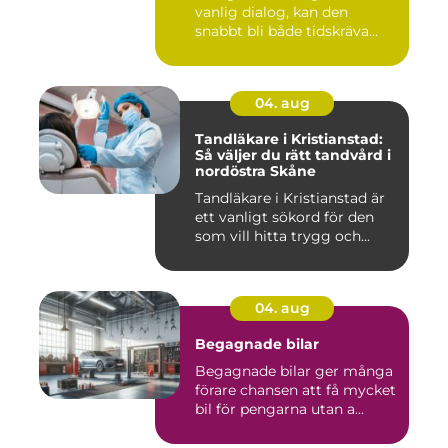
vanlig dialog, kan den
snabbt bli både tidskräva...
04. aug
Tandläkare i Kristianstad:
Så väljer du rätt tandvård i
nordöstra Skåne
Tandläkare i Kristianstad är
ett vanligt sökord för den
som vill hitta trygg och...
04. aug
Begagnade bilar
Begagnade bilar ger många
förare chansen att få mycket
bil för pengarna utan a...