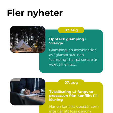
Fler nyheter
07. aug
Upptäck glamping i
Sverige
Glamping, en kombination
av "glamorous" och
"camping", har på senare år
vuxit till en po...
07. aug
Tvistlösning så fungerar
processen från konflikt till
lösning
När en konflikt uppstår som
inte går att lösa genom