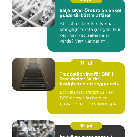
Sälja silver Örebro en enkel
guide till bättre affärer
Att sälja silver kan kännas
krångligt första gången. Hur
vet man vad sakerna är
värda? Vart vänder m...
17. jul
Trappstädning för BRF i
Stockholm: Så får
fastigheten ett tryggt och
välskött trapphus
Ett välskött trapphus i en
BRF är mer än bara en
passage mellan våningspla...
10. jul
Installera värmepump i