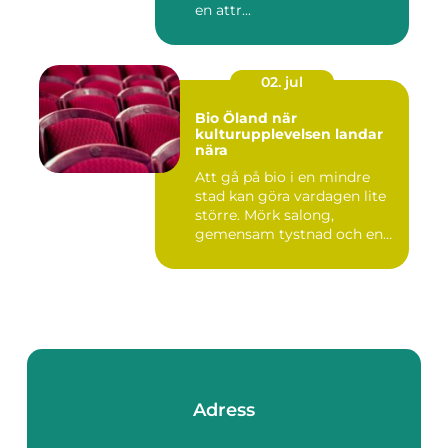
en attr...
02. jul
Bio Öland när
kulturupplevelsen landar
nära
Att gå på bio i en mindre
stad kan göra vardagen lite
större. Mörk salong,
gemensam tystnad och en
d...
Adress