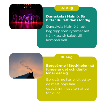
02. aug
Dansskola i Malmö: Så
hittar du rätt dans för dig
Dansskola Malmö är ett
begrepp som rymmer allt
från klassisk balett till
kommersiell...
01. aug
Bergvärme i Stockholm - så
fungerar det och därför
lönar det sig
Bergvärme har blivit ett av
de mest populära
uppvärmningsalternativen
för villor...