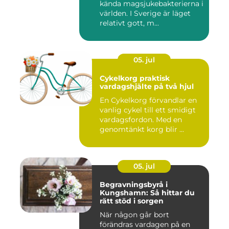
kända magsjukebakterierna i
världen. I Sverige är läget
relativt gott, m...
05. jul
Cykelkorg praktisk
vardagshjälte på två hjul
En Cykelkorg förvandlar en
vanlig cykel till ett smidigt
vardagsfordon. Med en
genomtänkt korg blir ...
05. jul
Begravningsbyrå i
Kungshamn: Så hittar du
rätt stöd i sorgen
När någon går bort
förändras vardagen på en