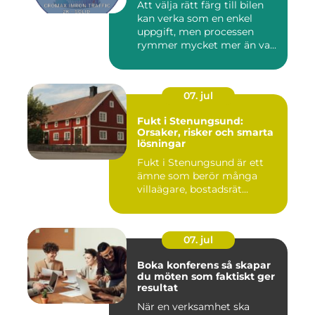
Att välja rätt färg till bilen
kan verka som en enkel
uppgift, men processen
rymmer mycket mer än va...
07. jul
Fukt i Stenungsund:
Orsaker, risker och smarta
lösningar
Fukt i Stenungsund är ett
ämne som berör många
villaägare, bostadsrät...
07. jul
Boka konferens så skapar
du möten som faktiskt ger
resultat
När en verksamhet ska