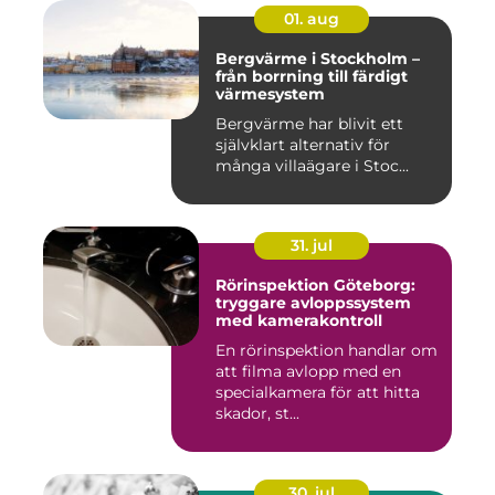
01. aug
Bergvärme i Stockholm –
från borrning till färdigt
värmesystem
Bergvärme har blivit ett
självklart alternativ för
många villaägare i Stoc...
31. jul
Rörinspektion Göteborg:
tryggare avloppssystem
med kamerakontroll
En rörinspektion handlar om
att filma avlopp med en
specialkamera för att hitta
skador, st...
30. jul