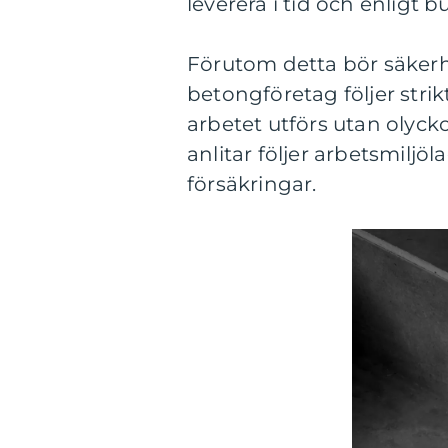
leverera i tid och enligt b
Förutom detta bör säkerhet
betongföretag följer strik
arbetet utförs utan olycko
anlitar följer arbetsmilj
försäkringar.