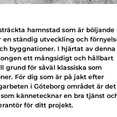
sträckta hamnstad som är böljande
ar en ständig utveckling och förnyels
och byggnationer. I hjärtat av denna
tongen ett mångsidigt och hållbart
ll grund för såväl klassiska som
er. För dig som är på jakt efter
ngarbeten i Göteborg området är det
ad som kännetecknar en bra tjänst oc
erantör för ditt projekt.