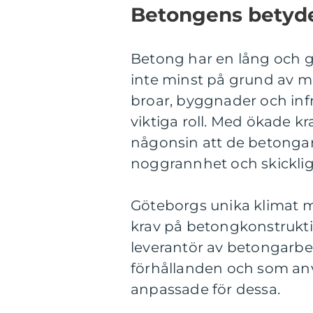
Betongens betyde
Betong har en lång och g
inte minst på grund av mat
broar, byggnader och inf
viktiga roll. Med ökade kr
någonsin att de betonga
noggrannhet och skicklig
Göteborgs unika klimat me
krav på betongkonstruktion
leverantör av betongarb
förhållanden och som an
anpassade för dessa.