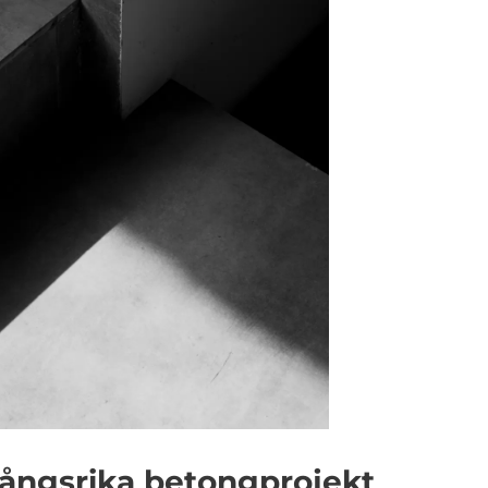
gångsrika betongprojekt