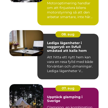
körning
Motoroptimering handlar
om att finjustera bilens
motorstyrning så att den
arbetar smartare, inte hår...
08. aug
Lediga lägenheter i
vaggeryd: en livfull
småstad att kalla hem
Att hitta ett nytt hem kan
vara en resa fylld med både
förväntan och utmaningar.
Lediga lägenheter V...
07. aug
Upptäck glamping i
Sverige
Glamping, en kombination