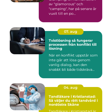
av "glamorous" och
"camping", har på senare år
vuxit till en po...
07. aug
Tvistlösning så fungerar
processen från konflikt till
lösning
När en konflikt uppstår som
inte går att lösa genom
vanlig dialog, kan den
snabbt bli både tidskräva...
04. aug
Tandläkare i Kristianstad:
Så väljer du rätt tandvård i
nordöstra Skåne
Tandläkare i Kristianstad är