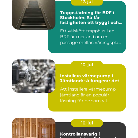
17. jul
Trappstädning för BRF i
Stockholm: Så får
fastigheten ett tryggt och
välskött trapphus
Ett välskött trapphus i en
BRF är mer än bara en
passage mellan våningspla...
10. jul
Installera värmepump i
Jämtland: så fungerar det
Att installera värmepump
jämtland är en populär
lösning för de som vil...
10. jul
Kontrollansvarig i