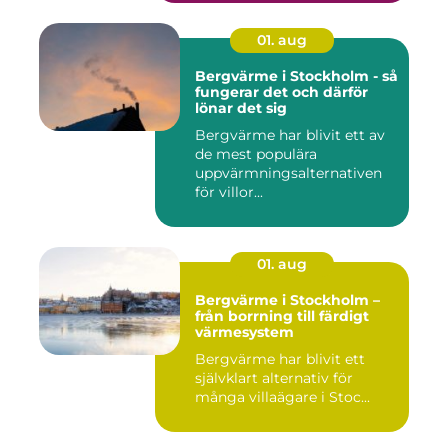
01. aug
Bergvärme i Stockholm - så
fungerar det och därför
lönar det sig
Bergvärme har blivit ett av
de mest populära
uppvärmningsalternativen
för villor...
01. aug
Bergvärme i Stockholm –
från borrning till färdigt
värmesystem
Bergvärme har blivit ett
självklart alternativ för
många villaägare i Stoc...