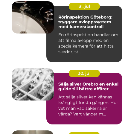
31. jul
Rörinspektion Göteborg:
tryggare avloppssystem
med kamerakontroll
En rörinspektion handlar om
att filma avlopp med en
specialkamera för att hitta
skador, st...
30. jul
Sälja silver Örebro en enkel
guide till bättre affärer
Att sälja silver kan kännas
krångligt första gången. Hur
vet man vad sakerna är
värda? Vart vänder m...