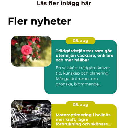
Läs fler inlägg här
Fler nyheter
08. aug
Trädgårdstjänster som gör
utemiljön vackrare, enklare
och mer hållbar
En välskött trädgård kräver
tid, kunskap och planering.
Många drömmer om
grönska, blommande
rabatter...
08. aug
Motoroptimering i bollnäs
mer kraft, lägre
förbrukning och skönare