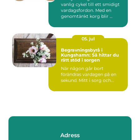
vanlig cykel till ett smidigt
vardagsfordon. Med en
genomtänkt korg blir ...
05. jul
Begravningsbyrå i
Kungshamn: Så hittar du
rätt stöd i sorgen
När någon går bort
förändras vardagen på en
sekund. Mitt i sorg och...
Adress