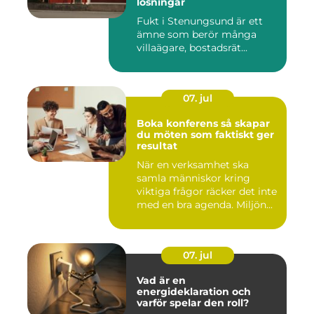
lösningar
Fukt i Stenungsund är ett
ämne som berör många
villaägare, bostadsrät...
07. jul
Boka konferens så skapar
du möten som faktiskt ger
resultat
När en verksamhet ska
samla människor kring
viktiga frågor räcker det inte
med en bra agenda. Miljön...
07. jul
Vad är en
energideklaration och
varför spelar den roll?