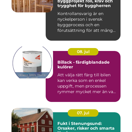
byggprojekt roll, krav och
trygghet för byggherren
Kontrollansvarig är en
nyckelperson i svensk
byggprocess och en
förutsättning för att många
byggproj...
08. jul
Billack - färdigblandade
kulörer
Att välja rätt färg till bilen
kan verka som en enkel
uppgift, men processen
rymmer mycket mer än va...
07. jul
Fukt i Stenungsund:
Orsaker, risker och smarta