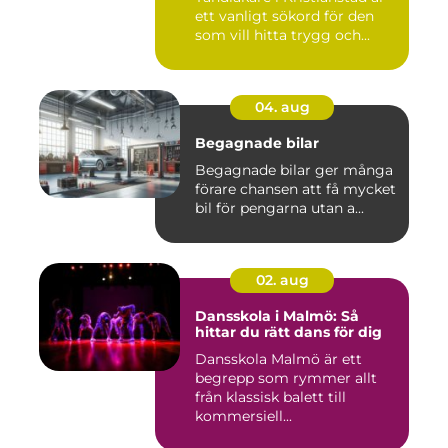
ett vanligt sökord för den
som vill hitta trygg och...
04. aug
Begagnade bilar
Begagnade bilar ger många
förare chansen att få mycket
bil för pengarna utan a...
02. aug
Dansskola i Malmö: Så
hittar du rätt dans för dig
Dansskola Malmö är ett
begrepp som rymmer allt
från klassisk balett till
kommersiell...