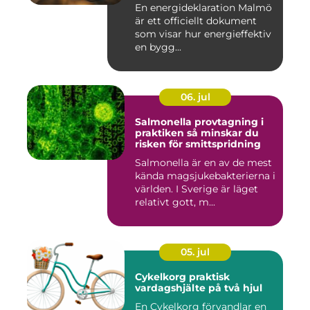
En energideklaration Malmö
är ett officiellt dokument
som visar hur energieffektiv
en bygg...
06. jul
Salmonella provtagning i
praktiken så minskar du
risken för smittspridning
Salmonella är en av de mest
kända magsjukebakterierna i
världen. I Sverige är läget
relativt gott, m...
05. jul
Cykelkorg praktisk
vardagshjälte på två hjul
En Cykelkorg förvandlar en