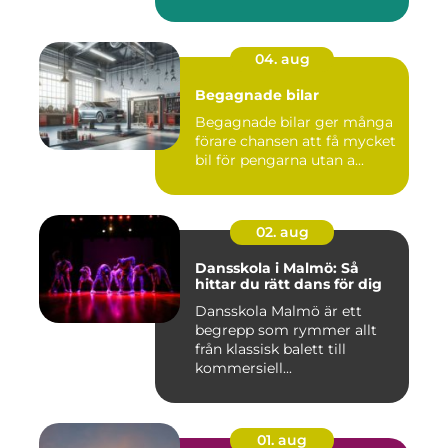
04. aug
Begagnade bilar
Begagnade bilar ger många
förare chansen att få mycket
bil för pengarna utan a...
02. aug
Dansskola i Malmö: Så
hittar du rätt dans för dig
Dansskola Malmö är ett
begrepp som rymmer allt
från klassisk balett till
kommersiell...
01. aug