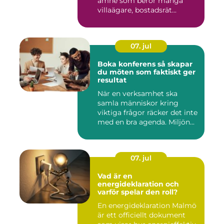
ämne som berör många
villaägare, bostadsrät...
07. jul
Boka konferens så skapar
du möten som faktiskt ger
resultat
När en verksamhet ska
samla människor kring
viktiga frågor räcker det inte
med en bra agenda. Miljön...
07. jul
Vad är en
energideklaration och
varför spelar den roll?
En energideklaration Malmö
är ett officiellt dokument