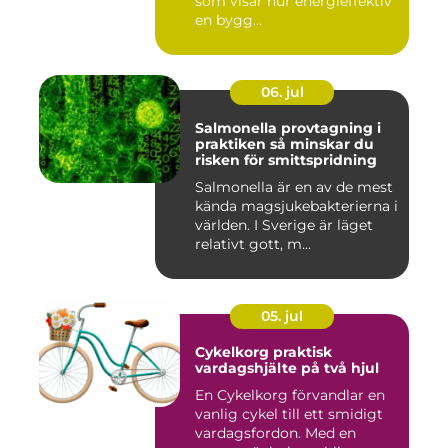
som visar hur energieffektiv
en bygg...
06. jul
Salmonella provtagning i
praktiken så minskar du
risken för smittspridning
Salmonella är en av de mest
kända magsjukebakterierna i
världen. I Sverige är läget
relativt gott, m...
05. jul
Cykelkorg praktisk
vardagshjälte på två hjul
En Cykelkorg förvandlar en
vanlig cykel till ett smidigt
vardagsfordon. Med en