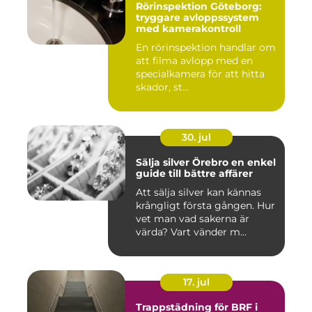
Rörinspektion Göteborg:
tryggare avloppssystem
med kamerakontroll
En rörinspektion handlar om
att filma avlopp med en
specialkamera för att hitta
skador, st...
30. jul
Sälja silver Örebro en enkel
guide till bättre affärer
Att sälja silver kan kännas
krångligt första gången. Hur
vet man vad sakerna är
värda? Vart vänder m...
17. jul
Trappstädning för BRF i