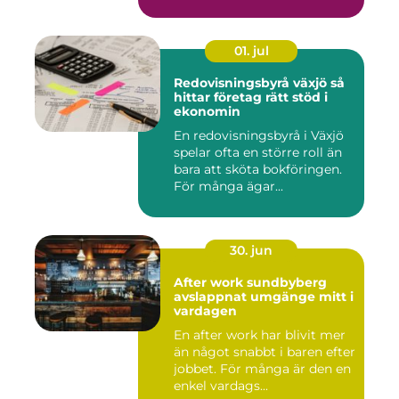
d...
01. jul
Redovisningsbyrå växjö så
hittar företag rätt stöd i
ekonomin
En redovisningsbyrå i Växjö
spelar ofta en större roll än
bara att sköta bokföringen.
För många ägar...
30. jun
After work sundbyberg
avslappnat umgänge mitt i
vardagen
En after work har blivit mer
än något snabbt i baren efter
jobbet. För många är den en
enkel vardags...