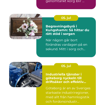
genomtänkt korg blir ...
05. jul
Begravningsbyrå i
Kungshamn: Så hittar du
rätt stöd i sorgen
När någon går bort
förändras vardagen på en
sekund. Mitt i sorg och...
05. jul
Industriella tjänster i
göteborg nyckeln till
driftsäker och effektiv
produktion
Göteborg är en av Sveriges
starkaste industriregioner,
med allt från hamnlogistik
och fordonsindustr...