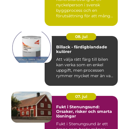
nyckelperson i svensk
byggprocess och en
förutsättning för att många
byggproj...
08. jul
Billack - färdigblandade
kulörer
Att välja rätt färg till bilen
kan verka som en enkel
uppgift, men processen
rymmer mycket mer än va...
07. jul
Fukt i Stenungsund:
Orsaker, risker och smarta
lösningar
Fukt i Stenungsund är ett