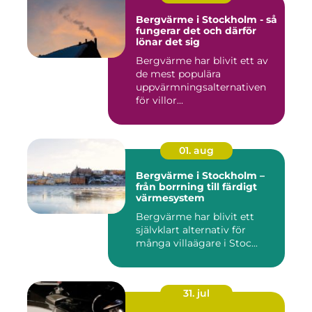
Bergvärme i Stockholm - så
fungerar det och därför
lönar det sig
Bergvärme har blivit ett av
de mest populära
uppvärmningsalternativen
för villor...
01. aug
Bergvärme i Stockholm –
från borrning till färdigt
värmesystem
Bergvärme har blivit ett
självklart alternativ för
många villaägare i Stoc...
31. jul