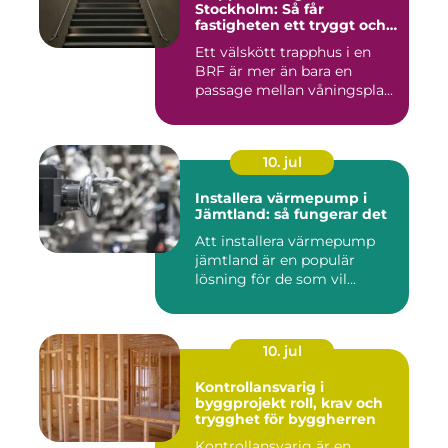
Stockholm: Så får
fastigheten ett tryggt och
välskött trapphus
Ett välskött trapphus i en
BRF är mer än bara en
passage mellan våningspla...
10. jul
Installera värmepump i
Jämtland: så fungerar det
Att installera värmepump
jämtland är en populär
lösning för de som vil...
10. jul
Kontrollansvarig i
byggprojekt roll, krav och
trygghet för byggherren
Kontrollansvarig är en