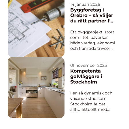
släpet,
14 januari 2026
byggmaterialet eller
Byggföretag i
utemöblerna. En bra
Örebro – så väljer
presenning förlänger
du rätt partner för
livslängden på din
ditt projekt
utrustning, minskar
Ett byggprojekt, stort
underhåll och sparar
som litet, påverkar
pen...
både vardag, ekonomi
och framtida trivsel.
När en villa ska
byggas om, ett
flerbostadshus ska
01 november 2025
renoveras eller ett
Kompetenta
lantbruk ska få ny
golvläggare i
maskinhall spelar
Stockholm
valet av byggpartner
stor roll. I...
I en så dynamisk och
växande stad som
Stockholm är det
alltid aktuellt med
renovering och
nybygge, där
golvläggning utgör