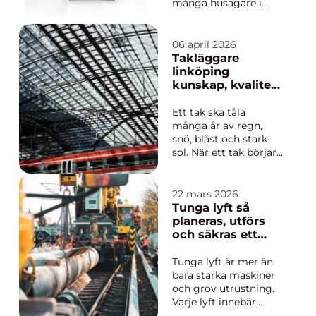
många husägare i
Västernorrland. I
Härnösand, där
vintrarna är långa och
06 april 2026
elpriserna kan variera
Takläggare
kraftigt, söker många
linköping
en lösning som både
kunskap, kvalitet
sänker kostnaderna
och trygghet för
och ger trygg värme
ditt tak
Ett tak ska tåla
året runt. En rätt ...
många år av regn,
snö, blåst och stark
sol. När ett tak börjar
åldras syns det ofta i
form av sprickor,
missfärgningar,
22 mars 2026
läckage eller höga
Tunga lyft så
energikostnader. Då
planeras, utförs
blir en erfaren
och säkras ett
Takläggare Linköping
tungt lyftprojekt
en viktig partner för
Tunga lyft är mer än
att skydda både...
bara starka maskiner
och grov utrustning.
Varje lyft innebär
ansvar för människor,