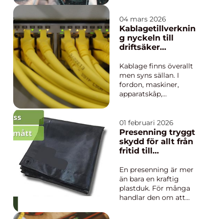
material, tidplaner
och ofta stora
04 mars 2026
investeringar. När lyft
Kablagetillverknin
och flyttar gäller
g nyckeln till
maskiner, broar,
driftsäker
tunnlar eller hela
elektronik
byggnadsdelar krävs
Kablage finns överallt
noggrann pla...
men syns sällan. I
fordon, maskiner,
apparatskåp,
medicinteknisk
utrustning och i
industrins styrsystem
01 februari 2026
är ledningar och
Presenning tryggt
kontakter
skydd för allt från
nervsystemet som får
fritid till
allt att fungera. När en
proffsbruk
kabel falerar stannar
En presenning är mer
ofta hela systemet.
än bara en kraftig
Därför h...
plastduk. För många
handlar den om att
skydda saker som
betyder något båten,