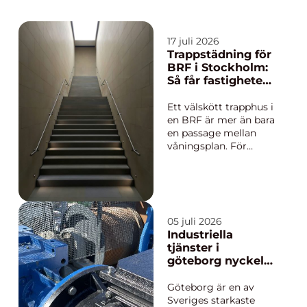
17 juli 2026
Trappstädning för
BRF i Stockholm:
Så får fastigheten
ett tryggt och
välskött trapphus
Ett välskött trapphus i
en BRF är mer än bara
en passage mellan
våningsplan. För
boende och besökare
är trapphuset ofta det
första intrycket av
fastigheten. Rena
golv, dammfria
05 juli 2026
räcken och fräsch...
Industriella
tjänster i
göteborg nyckeln
till driftsäker och
effektiv
Göteborg är en av
produktion
Sveriges starkaste