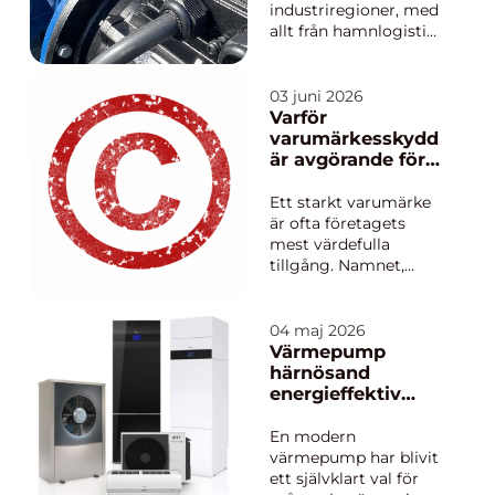
industriregioner, med
allt från hamnlogistik
och fordonsindustri
till
livsmedelsproduktion
03 juni 2026
och sågverk. För att
Varför
fabriker, verkstäder
varumärkesskydd
och processindustrier
är avgörande för
ska fungera dygnet
företagets framtid
runt krävs mer än bra
Ett starkt varumärke
maskiner. Det krä...
är ofta företagets
mest värdefulla
tillgång. Namnet,
logotypen,
förpackningen, jingen
i reklamen allt detta
04 maj 2026
skapar igenkänning
Värmepump
och förtroende. Men
härnösand
utan ett genomtänkt
energieffektiv
varumärkesskydd kan
värme för
andra åka snålskjuts
kustklimatet
En modern
på det du har byggt
värmepump har blivit
u...
ett självklart val för