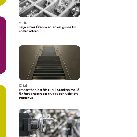
30. jul
Sälja silver Örebro en enkel guide till
bättre affärer
d
t
17. jul
Trappstädning för BRF i Stockholm: Så
får fastigheten ett tryggt och välskött
trapphus
å
 i