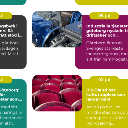
ivt gott,
en genomtänkt korg
blir ...
ul
05. jul
gsbyrå i
Industriella tjänster
n: Så
göteborg nyckeln till
rätt stöd i
driftsäker och
effektiv produktion
 går bort
Göteborg är en av
 vardagen
Sveriges starkaste
nd. Mitt i
industriregioner, me
allt från hamnlogisti
och fordonsindustr...
ul
02. jul
 Göteborg:
Bio Öland när
för
kulturupplevelsen
eter som
landar nära
tor lokal
 med sitt
Att gå på bio i en
 näringsliv
mindre stad kan gör
acetterade
vardagen lite större.
n attr...
Mörk salong,