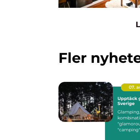
L
Fler nyhet
07. 
Upptäck 
Sverige
Glamping,
kombinati
"glamorou
"camping"
senare år v