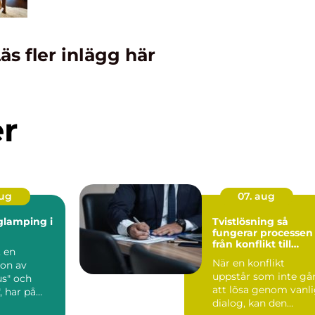
äs fler inlägg här
er
aug
07. aug
glamping i
Tvistlösning så
fungerar processen
från konflikt till
 en
lösning
När en konflikt
on av
uppstår som inte gå
s" och
att lösa genom vanl
, har på
dialog, kan den
uxit till en