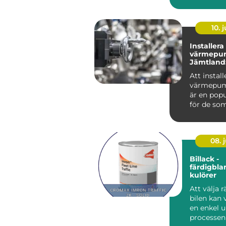
är värda? 
m...
10. j
Installera
värmepu
Jämtland:
fungerar 
Att install
värmepum
är en popu
för de som 
08. j
Billack -
färdigbl
kulörer
Att välja rä
bilen kan
en enkel 
processe