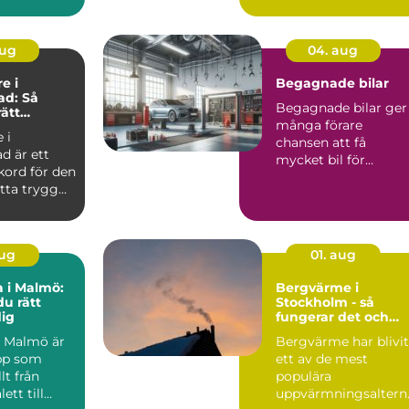
snabbt bli både
tidskräva...
aug
04. aug
e i
Begagnade bilar
ad: Så
Begagnade bilar ger
rätt
många förare
i nordöstra
 i
chansen att få
ad är ett
mycket bil för
kord för den
pengarna utan a...
itta trygg
aug
01. aug
 i Malmö:
Bergvärme i
du rätt
Stockholm - så
dig
fungerar det och
därför lönar det sig
 Malmö är
Bergvärme har blivit
pp som
ett av de mest
t från
populära
ett till
uppvärmningsaltern