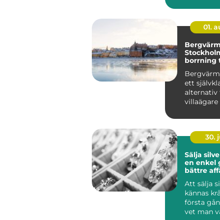
kommersiel
01. 
Bergvärm
Stockholm
borrning t
värmesys
Bergvärme
ett självkl
alternati
villaägare 
30. j
Sälja silv
en enkel g
bättre aff
Att sälja s
kännas kr
första gå
vet man v