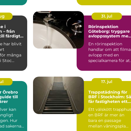
l...
tiven för villor...
aug
31. jul
e i
Rörinspektion
 – från
Göteborg: tryggare
ill färdigt
avloppssystem me
tem
kamerakontroll
 har blivit
En rörinspektion
art
handlar om att filma
v för många
avlopp med en
i Stoc...
specialkamera för at
hitta skador, st...
ul
17. jul
er Örebro
Trappstädning för
uide till
BRF i Stockholm: S
ärer
får fastigheten ett
tryggt och välskött
ilver kan
Ett välskött trapphus
trapphus
ångligt
en BRF är mer än
ngen. Hur
bara en passage
ad sakerna
mellan våningspla...