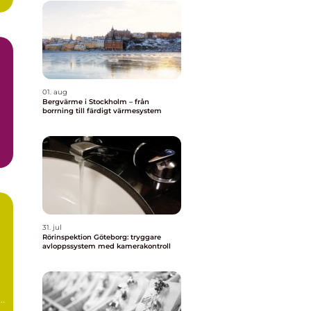
01. aug
Bergvärme i Stockholm – från
borrning till färdigt värmesystem
31. jul
Rörinspektion Göteborg: tryggare
avloppssystem med kamerakontroll
a