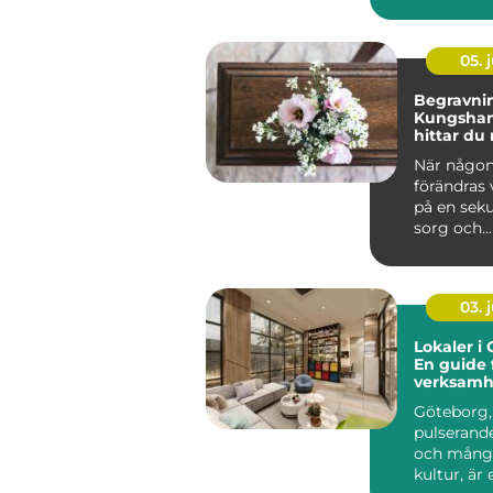
läget relat
m...
05. j
Begravnin
Kungsham
hittar du 
sorgen
När någon
förändras
på en seku
sorg och...
03. j
Lokaler i
En guide 
verksamh
söker en s
Göteborg,
pulserande
och mångf
kultur, är e