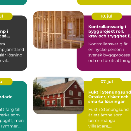
Vart vänder
ul
10. jul
Kontrollansvarig i
mp i
byggprojekt roll,
 så
krav och trygghet f
det
byggherren
era
Kontrollansvarig är
p jämtland
en nyckelperson i
lär lösning
svensk byggprocess
vil...
och en förutsättning
för att många
byggproj...
ul
07. jul
Fukt i Stenungsund
andade
Orsaker, risker och
smarta lösningar
tt färg till
Fukt i Stenungsund
 verka som
är ett ämne som
uppgift, men
berör många
n rymmer
villaägare,