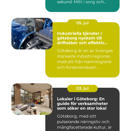
sekund. Mitt i sorg och...
05. jul
Industriella tjänster i
göteborg nyckeln till
driftsäker och effektiv
produktion
Göteborg är en av Sveriges
starkaste industriregioner,
med allt från hamnlogistik
och fordonsindustr...
03. jul
Lokaler i Göteborg: En
guide för verksamheter
som söker en stor lokal
Göteborg, med sitt
pulserande näringsliv och
mångfacetterade kultur, är