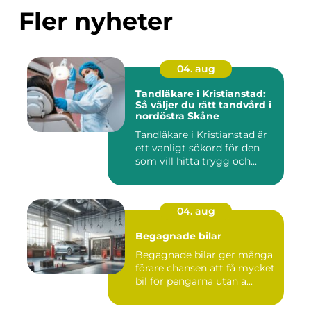
Fler nyheter
04. aug
Tandläkare i Kristianstad:
Så väljer du rätt tandvård i
nordöstra Skåne
Tandläkare i Kristianstad är
ett vanligt sökord för den
som vill hitta trygg och...
04. aug
Begagnade bilar
Begagnade bilar ger många
förare chansen att få mycket
bil för pengarna utan a...