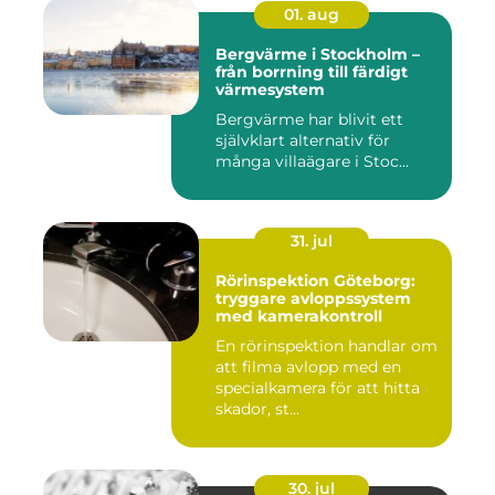
01. aug
Bergvärme i Stockholm –
från borrning till färdigt
värmesystem
Bergvärme har blivit ett
självklart alternativ för
många villaägare i Stoc...
31. jul
Rörinspektion Göteborg:
tryggare avloppssystem
med kamerakontroll
En rörinspektion handlar om
att filma avlopp med en
specialkamera för att hitta
skador, st...
30. jul