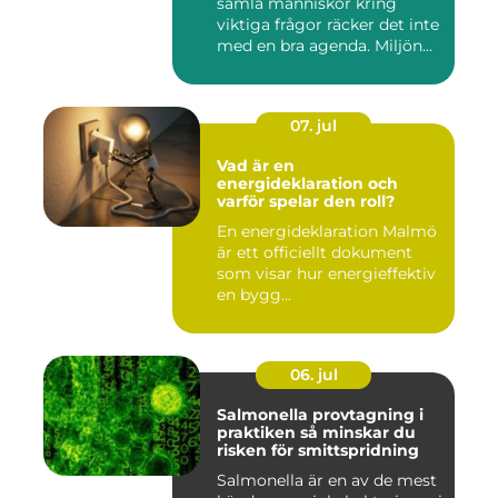
samla människor kring
viktiga frågor räcker det inte
med en bra agenda. Miljön...
07. jul
Vad är en
energideklaration och
varför spelar den roll?
En energideklaration Malmö
är ett officiellt dokument
som visar hur energieffektiv
en bygg...
06. jul
Salmonella provtagning i
praktiken så minskar du
risken för smittspridning
Salmonella är en av de mest