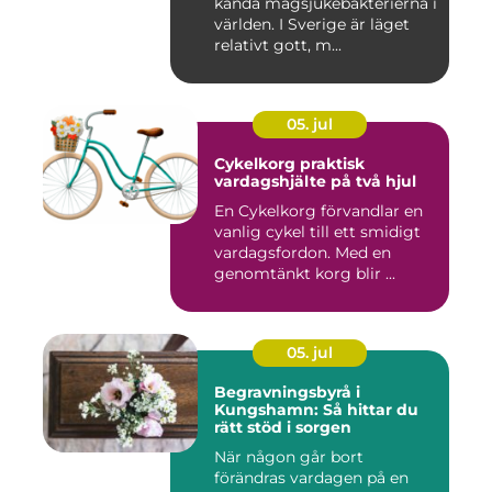
kända magsjukebakterierna i
världen. I Sverige är läget
relativt gott, m...
05. jul
Cykelkorg praktisk
vardagshjälte på två hjul
En Cykelkorg förvandlar en
vanlig cykel till ett smidigt
vardagsfordon. Med en
genomtänkt korg blir ...
05. jul
Begravningsbyrå i
Kungshamn: Så hittar du
rätt stöd i sorgen
När någon går bort
förändras vardagen på en