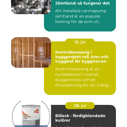
Jämtland: så fungerar det
Att installera värmepump
jämtland är en populär
lösning för de som vil...
10. jul
Kontrollansvarig i
byggprojekt roll, krav och
trygghet för byggherren
Kontrollansvarig är en
nyckelperson i svensk
byggprocess och en
förutsättning för att många
byggproj...
08. jul
Billack - färdigblandade
kulörer