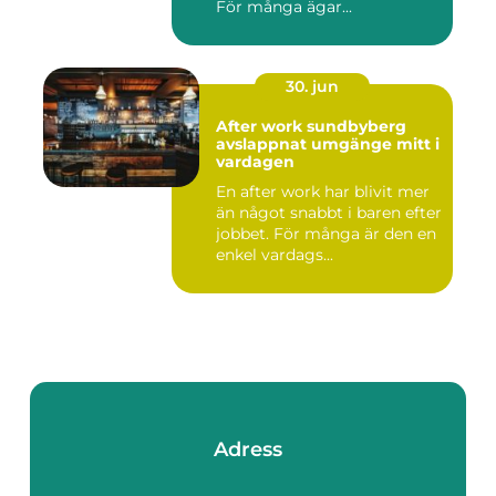
För många ägar...
30. jun
After work sundbyberg
avslappnat umgänge mitt i
vardagen
En after work har blivit mer
än något snabbt i baren efter
jobbet. För många är den en
enkel vardags...
Adress