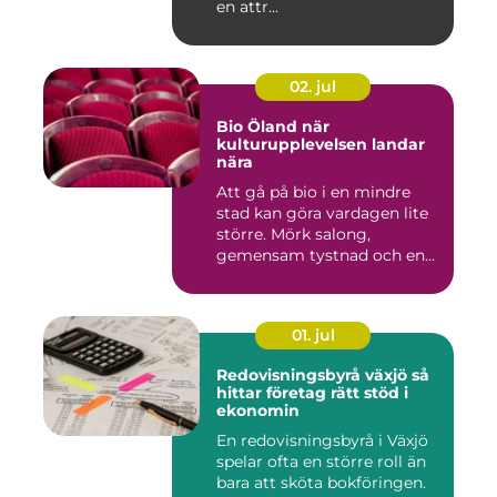
en attr...
02. jul
Bio Öland när
kulturupplevelsen landar
nära
Att gå på bio i en mindre
stad kan göra vardagen lite
större. Mörk salong,
gemensam tystnad och en
d...
01. jul
Redovisningsbyrå växjö så
hittar företag rätt stöd i
ekonomin
En redovisningsbyrå i Växjö
spelar ofta en större roll än
bara att sköta bokföringen.