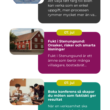
Att välja rätt färg till bilen
kan verka som en enkel
uppgift, men processen
rymmer mycket mer än va...
07. jul
Fukt i Stenungsund:
Orsaker, risker och smarta
lösningar
Fukt i Stenungsund är ett
ämne som berör många
villaägare, bostadsrät...
07. jul
Boka konferens så skapar
du möten som faktiskt ger
resultat
När en verksamhet ska