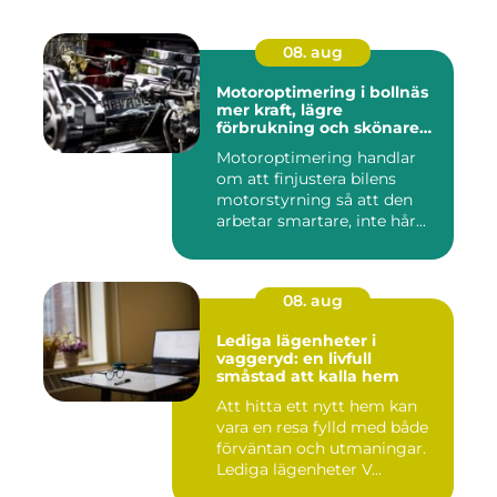
08. aug
Motoroptimering i bollnäs
mer kraft, lägre
förbrukning och skönare
körning
Motoroptimering handlar
om att finjustera bilens
motorstyrning så att den
arbetar smartare, inte hår...
08. aug
Lediga lägenheter i
vaggeryd: en livfull
småstad att kalla hem
Att hitta ett nytt hem kan
vara en resa fylld med både
förväntan och utmaningar.
Lediga lägenheter V...