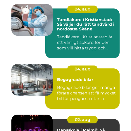
04. aug
Tandläkare i Kristianstad:
Så väljer du rätt tandvård i
nordöstra Skåne
Tandläkare i Kristianstad är
ett vanligt sökord för den
som vill hitta trygg och...
04. aug
Begagnade bilar
Begagnade bilar ger många
förare chansen att få mycket
bil för pengarna utan a...
02. aug
Dansskola i Malmö: Så