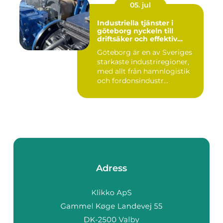
05. jul
Industriella tjänster i
göteborg nyckeln till
driftsäker och effektiv
produktion
Göteborg är en av Sveriges
starkaste industriregioner,
med allt från hamnlogistik
och fordonsindustr...
Adress