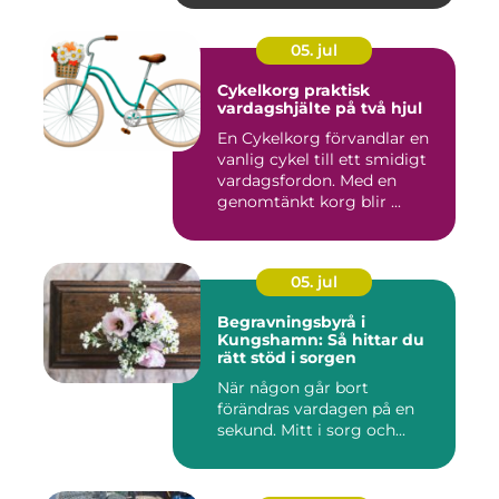
05. jul
Cykelkorg praktisk
vardagshjälte på två hjul
En Cykelkorg förvandlar en
vanlig cykel till ett smidigt
vardagsfordon. Med en
genomtänkt korg blir ...
05. jul
Begravningsbyrå i
Kungshamn: Så hittar du
rätt stöd i sorgen
När någon går bort
förändras vardagen på en
sekund. Mitt i sorg och...