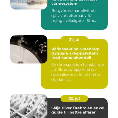
värmesystem
Bergvärme har blivit ett
självklart alternativ för
många villaägare i Stoc...
31. jul
Rörinspektion Göteborg:
tryggare avloppssystem
med kamerakontroll
En rörinspektion handlar om
att filma avlopp med en
specialkamera för att hitta
skador, st...
30. jul
Sälja silver Örebro en enkel
guide till bättre affärer