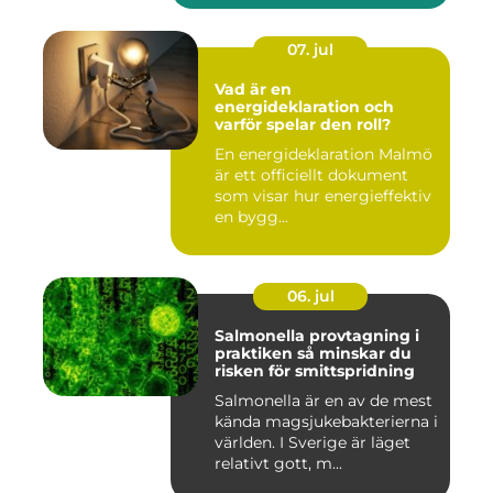
07. jul
Vad är en
energideklaration och
varför spelar den roll?
En energideklaration Malmö
är ett officiellt dokument
som visar hur energieffektiv
en bygg...
06. jul
Salmonella provtagning i
praktiken så minskar du
risken för smittspridning
Salmonella är en av de mest
kända magsjukebakterierna i
världen. I Sverige är läget
relativt gott, m...