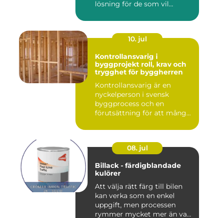
lösning för de som vil...
10. jul
Kontrollansvarig i
byggprojekt roll, krav och
trygghet för byggherren
Kontrollansvarig är en
nyckelperson i svensk
byggprocess och en
förutsättning för att många
byggproj...
08. jul
Billack - färdigblandade
kulörer
Att välja rätt färg till bilen
kan verka som en enkel
uppgift, men processen
rymmer mycket mer än va...