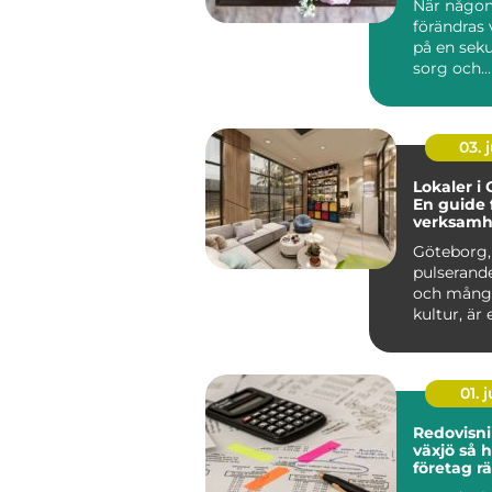
När någon
förändras
på en seku
sorg och...
03. j
Lokaler i
En guide 
verksamh
söker en s
Göteborg,
pulserande
och mångf
kultur, är e
01. j
Redovisn
växjö så hittar
företag rä
ekonomi