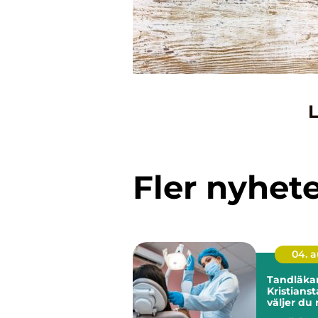
L
Fler nyhet
04. 
Tandläkar
Kristianst
väljer du 
tandvård 