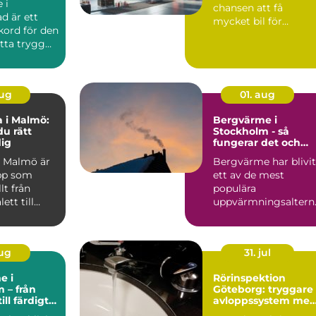
 i
chansen att få
ad är ett
mycket bil för
kord för den
pengarna utan a...
itta trygg
aug
01. aug
 i Malmö:
Bergvärme i
du rätt
Stockholm - så
dig
fungerar det och
därför lönar det sig
 Malmö är
Bergvärme har blivit
pp som
ett av de mest
t från
populära
ett till
uppvärmningsaltern
l...
tiven för villor...
aug
31. jul
e i
Rörinspektion
 – från
Göteborg: tryggare
ill färdigt
avloppssystem me
tem
kamerakontroll