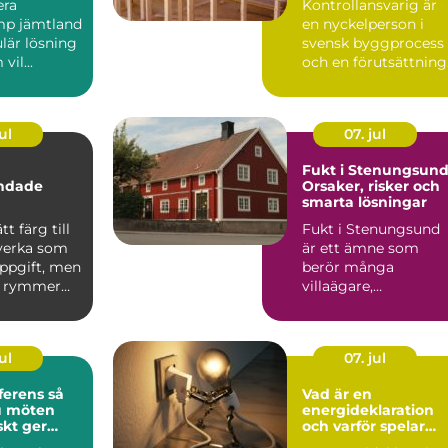
era
Kontrollansvarig är
p jämtland
en nyckelperson i
lär lösning
svensk byggprocess
vil...
och en förutsättning
för att många
byggproj...
ul
07. jul
Fukt i Stenungsund
andade
Orsaker, risker och
smarta lösningar
tt färg till
Fukt i Stenungsund
 verka som
är ett ämne som
uppgift, men
berör många
n rymmer
villaägare,
 än va...
bostadsrät...
ul
07. jul
rens så
Vad är en
u möten
energideklaration
skt ger
och varför spelar
den roll?