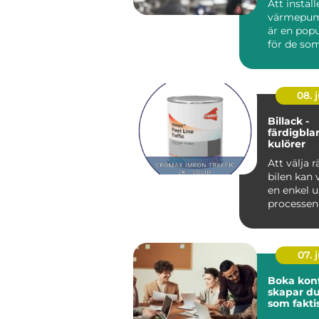
Att install
värmepum
är en popu
för de som 
08. j
Billack -
färdigbl
kulörer
Att välja rä
bilen kan
en enkel 
processe
mycket mer
07. j
Boka konfe
skapar d
som fakti
resultat