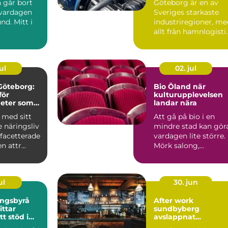
 går bort
Göteborg är en av
 vardagen
Sveriges starkaste
nd. Mitt i
industriregioner, me
allt från hamnlogisti
och fordonsindustr...
ul
02. jul
 Göteborg:
Bio Öland när
för
kulturupplevelsen
eter som
landar nära
tor lokal
 med sitt
Att gå på bio i en
 näringsliv
mindre stad kan gör
acetterade
vardagen lite större.
n attr...
Mörk salong,
gemensam tystnad
och en d...
ul
30. jun
ingsbyrå
After work
sundbyberg
tt stöd i
avslappnat
n
umgänge mitt i