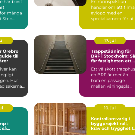
 har blivit
En rörinspektion
art
handlar om att filma
v för många
avlopp med en
i Stoc...
specialkamera för at
hitta skador, st...
ul
17. jul
er Örebro
Trappstädning för
uide till
BRF i Stockholm: S
ärer
får fastigheten ett
tryggt och välskött
ilver kan
Ett välskött trapphus
trapphus
ångligt
en BRF är mer än
ngen. Hur
bara en passage
ad sakerna
mellan våningspla...
Vart vänder
ul
10. jul
Kontrollansvarig i
mp i
byggprojekt roll,
 så
krav och trygghet f
det
byggherren