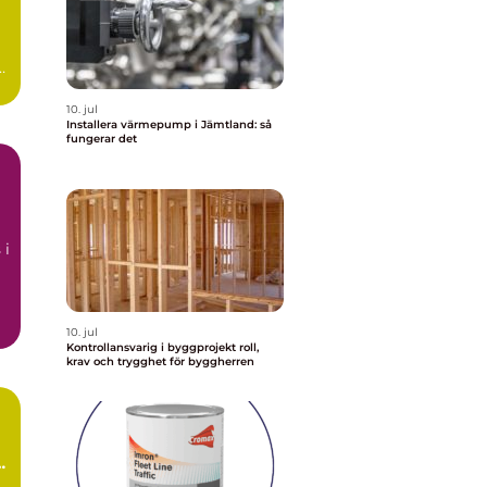
t
10. jul
Installera värmepump i Jämtland: så
fungerar det
å
 i
10. jul
Kontrollansvarig i byggprojekt roll,
krav och trygghet för byggherren
ör