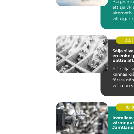
Bergvärme
ett självkl
alternati
villaägare 
30. j
Sälja silv
en enkel g
bättre aff
Att sälja s
kännas kr
första gå
vet man v
är värda? 
m...
10. j
Installera
värmepu
Jämtland:
fungerar 