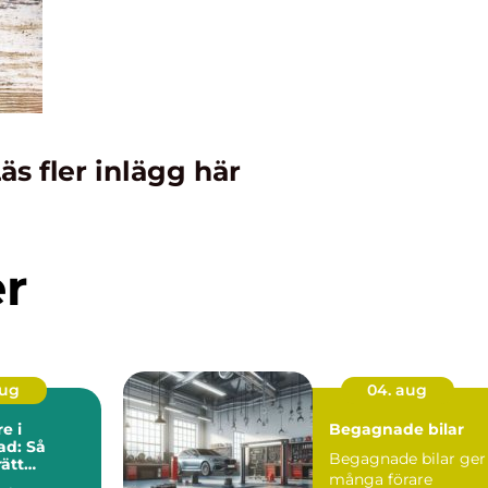
äs fler inlägg här
er
aug
04. aug
e i
Begagnade bilar
ad: Så
Begagnade bilar ger
rätt
många förare
i nordöstra