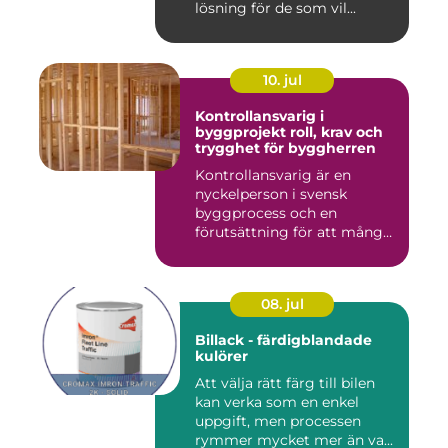
lösning för de som vil...
10. jul
Kontrollansvarig i
byggprojekt roll, krav och
trygghet för byggherren
Kontrollansvarig är en
nyckelperson i svensk
byggprocess och en
förutsättning för att många
byggproj...
08. jul
Billack - färdigblandade
kulörer
Att välja rätt färg till bilen
kan verka som en enkel
uppgift, men processen
rymmer mycket mer än va...