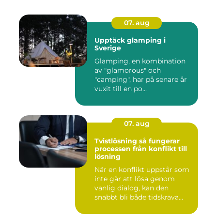
07. aug
Upptäck glamping i
Sverige
Glamping, en kombination
av "glamorous" och
"camping", har på senare år
vuxit till en po...
07. aug
Tvistlösning så fungerar
processen från konflikt till
lösning
När en konflikt uppstår som
inte går att lösa genom
vanlig dialog, kan den
snabbt bli både tidskräva...