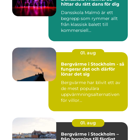
hittar du rätt dans för dig
Dansskola Malmö är ett
begrepp som rymmer allt
från klassisk balett till
kommersiell...
01. aug
Bergvärme i Stockholm - så
fungerar det och därför
lönar det sig
Bergvärme har blivit ett av
de mest populära
uppvärmningsalternativen
för villor...
01. aug
Bergvärme i Stockholm –
från borrning till färdigt