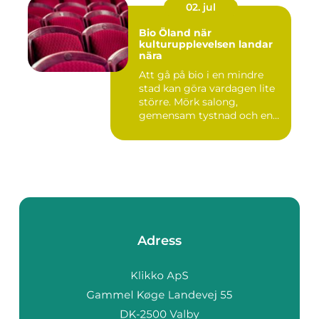
02. jul
Bio Öland när
kulturupplevelsen landar
nära
Att gå på bio i en mindre
stad kan göra vardagen lite
större. Mörk salong,
gemensam tystnad och en
d...
Adress