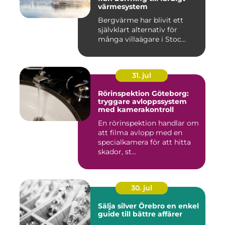
värmesystem
Bergvärme har blivit ett
självklart alternativ för
många villaägare i Stoc...
31. jul
Rörinspektion Göteborg:
tryggare avloppssystem
med kamerakontroll
En rörinspektion handlar om
att filma avlopp med en
specialkamera för att hitta
skador, st...
30. jul
Sälja silver Örebro en enkel
guide till bättre affärer