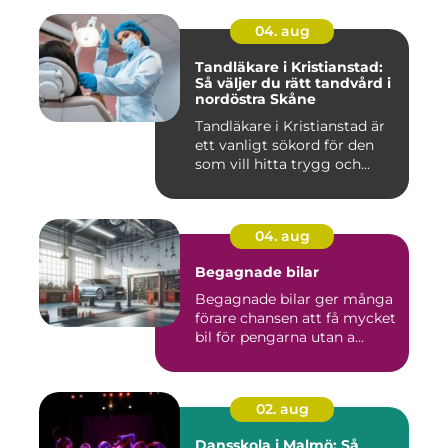
04. aug
Tandläkare i Kristianstad:
Så väljer du rätt tandvård i
nordöstra Skåne
Tandläkare i Kristianstad är
ett vanligt sökord för den
som vill hitta trygg och...
04. aug
Begagnade bilar
Begagnade bilar ger många
förare chansen att få mycket
bil för pengarna utan a...
02. aug
Dansskola i Malmö: Så