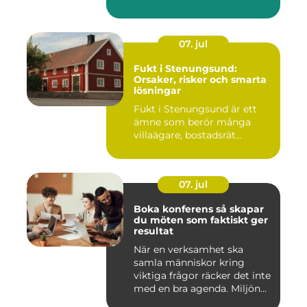
07. jul
Fukt i Stenungsund:
Orsaker, risker och smarta
lösningar
Fukt i Stenungsund är ett
ämne som berör många
villaägare, bostadsrät...
07. jul
Boka konferens så skapar
du möten som faktiskt ger
resultat
När en verksamhet ska
samla människor kring
viktiga frågor räcker det inte
med en bra agenda. Miljön...