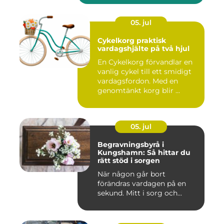
05. jul
Cykelkorg praktisk
vardagshjälte på två hjul
En Cykelkorg förvandlar en
vanlig cykel till ett smidigt
vardagsfordon. Med en
genomtänkt korg blir ...
05. jul
Begravningsbyrå i
Kungshamn: Så hittar du
rätt stöd i sorgen
När någon går bort
förändras vardagen på en
sekund. Mitt i sorg och...