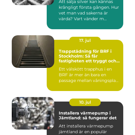
Att sälja silver kan kännas
krångligt första gången. Hur
vet man vad sakerna är
värda? Vart vänder m...
17. jul
Trappstädning för BRF i
Stockholm: Så får
fastigheten ett tryggt och
välskött trapphus
Ett välskött trapphus i en
BRF är mer än bara en
passage mellan våningspla...
10. jul
Installera värmepump i
Jämtland: så fungerar det
Att installera värmepump
jämtland är en populär