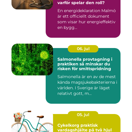
varför spelar den roll?
En energideklaration Malmö
är ett officiellt dokument
som visar hur energieffektiv
en bygg...
06. jul
Salmonella provtagning i
praktiken så minskar du
risken för smittspridning
Salmonella är en av de mest
kända magsjukebakterierna i
världen. I Sverige är läget
relativt gott, m...
05. jul
Cykelkorg praktisk
vardagshjälte på två hjul