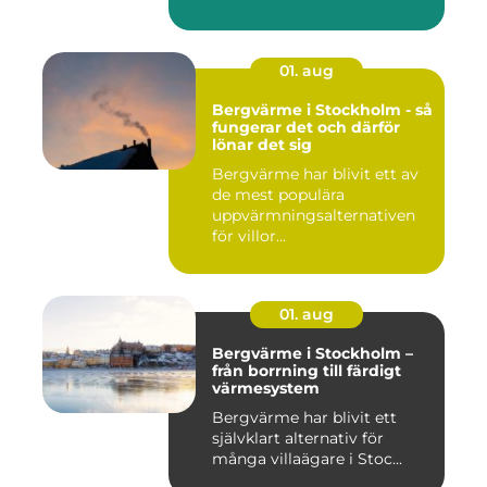
01. aug
Bergvärme i Stockholm - så
fungerar det och därför
lönar det sig
Bergvärme har blivit ett av
de mest populära
uppvärmningsalternativen
för villor...
01. aug
Bergvärme i Stockholm –
från borrning till färdigt
värmesystem
Bergvärme har blivit ett
självklart alternativ för
många villaägare i Stoc...