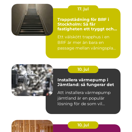
17. jul
Trappstädning för BRF i
Stockholm: Så får
fastigheten ett tryggt och
välskött trapphus
Ett välskött trapphus i en
BRF är mer än bara en
passage mellan våningspla...
10. jul
Installera värmepump i
Jämtland: så fungerar det
Att installera värmepump
jämtland är en populär
lösning för de som vil...
10. jul