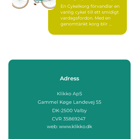
En Cykelkorg förvandlar en
vanlig cykel till ett smidigt
vardagsfordon. Med en
genomtänkt korg blir ...
Adress
web:
www.klikko.dk