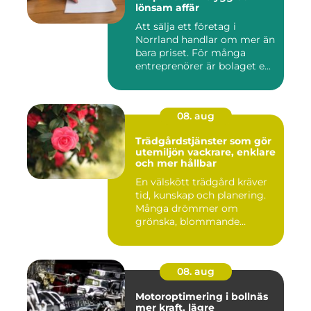
lönsam affär
Att sälja ett företag i
Norrland handlar om mer än
bara priset. För många
entreprenörer är bolaget e...
08. aug
Trädgårdstjänster som gör
utemiljön vackrare, enklare
och mer hållbar
En välskött trädgård kräver
tid, kunskap och planering.
Många drömmer om
grönska, blommande
rabatter...
08. aug
Motoroptimering i bollnäs
mer kraft, lägre