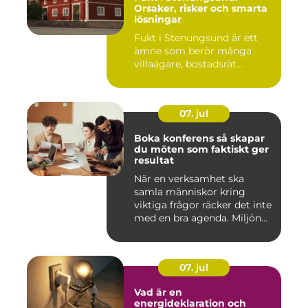
Orsaker, risker och smarta
lösningar
Fukt i Stenungsund är ett
ämne som berör många
villaägare, bostadsrät...
07. jul
Boka konferens så skapar
du möten som faktiskt ger
resultat
När en verksamhet ska
samla människor kring
viktiga frågor räcker det inte
med en bra agenda. Miljön...
07. jul
Vad är en
energideklaration och