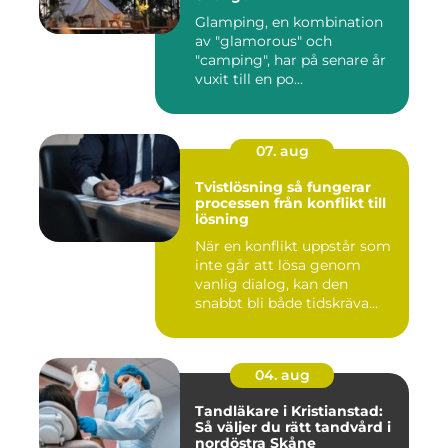
Glamping, en kombination
av "glamorous" och
"camping", har på senare år
vuxit till en po...
07. aug
Tvistlösning så fungerar
processen från konflikt till
lösning
När en konflikt uppstår som
inte går att lösa genom
vanlig dialog, kan den
snabbt bli både tidskräva...
04. aug
Tandläkare i Kristianstad:
Så väljer du rätt tandvård i
nordöstra Skåne