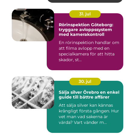
31. jul
Rörinspektion Göteborg:
tryggare avloppssystem
med kamerakontroll
En rörinspektion handlar om
att filma avlopp med en
specialkamera för att hitta
skador, st...
30. jul
Sälja silver Örebro en enkel
guide till bättre affärer
Att sälja silver kan kännas
krångligt första gången. Hur
vet man vad sakerna är
värda? Vart vänder m...