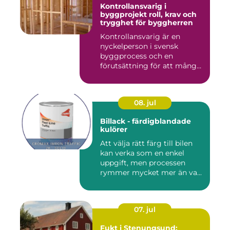
Kontrollansvarig i
byggprojekt roll, krav och
trygghet för byggherren
Kontrollansvarig är en
nyckelperson i svensk
byggprocess och en
förutsättning för att många
byggproj...
08. jul
Billack - färdigblandade
kulörer
Att välja rätt färg till bilen
kan verka som en enkel
uppgift, men processen
rymmer mycket mer än va...
07. jul
Fukt i Stenungsund: