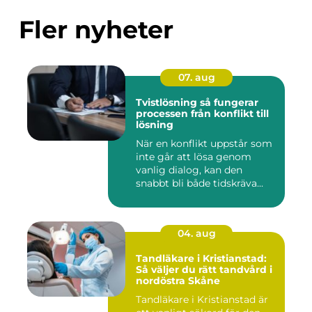
Fler nyheter
07. aug
Tvistlösning så fungerar
processen från konflikt till
lösning
När en konflikt uppstår som
inte går att lösa genom
vanlig dialog, kan den
snabbt bli både tidskräva...
04. aug
Tandläkare i Kristianstad:
Så väljer du rätt tandvård i
nordöstra Skåne
Tandläkare i Kristianstad är