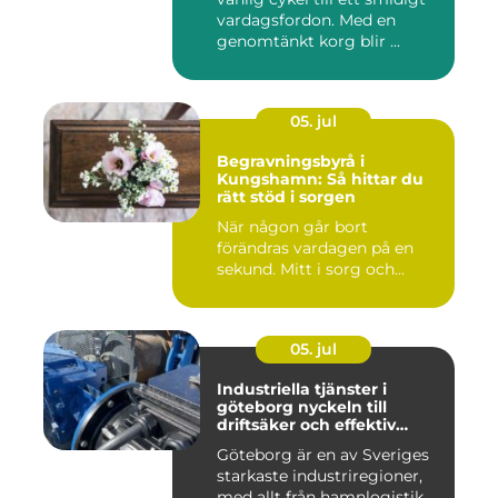
vardagsfordon. Med en
genomtänkt korg blir ...
05. jul
Begravningsbyrå i
Kungshamn: Så hittar du
rätt stöd i sorgen
När någon går bort
förändras vardagen på en
sekund. Mitt i sorg och...
05. jul
Industriella tjänster i
göteborg nyckeln till
driftsäker och effektiv
produktion
Göteborg är en av Sveriges
starkaste industriregioner,
med allt från hamnlogistik