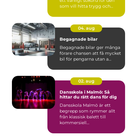
ett vanligt sökord för den
som vill hitta trygg och...
04. aug
Begagnade bilar
Begagnade bilar ger många
förare chansen att få mycket
bil för pengarna utan a...
02. aug
Dansskola i Malmö: Så
hittar du rätt dans för dig
Dansskola Malmö är ett
begrepp som rymmer allt
från klassisk balett till
kommersiell...