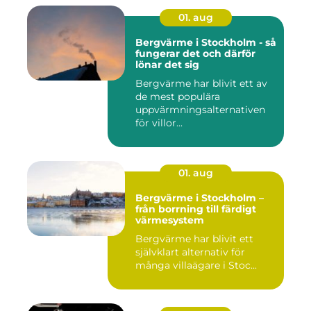
01. aug
Bergvärme i Stockholm - så
fungerar det och därför
lönar det sig
Bergvärme har blivit ett av
de mest populära
uppvärmningsalternativen
för villor...
01. aug
Bergvärme i Stockholm –
från borrning till färdigt
värmesystem
Bergvärme har blivit ett
självklart alternativ för
många villaägare i Stoc...