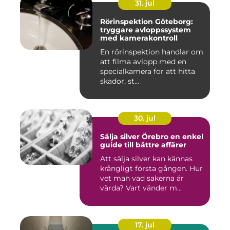
31. jul
Rörinspektion Göteborg:
tryggare avloppssystem
med kamerakontroll
En rörinspektion handlar om
att filma avlopp med en
specialkamera för att hitta
skador, st...
30. jul
Sälja silver Örebro en enkel
guide till bättre affärer
Att sälja silver kan kännas
krångligt första gången. Hur
vet man vad sakerna är
värda? Vart vänder m...
17. jul