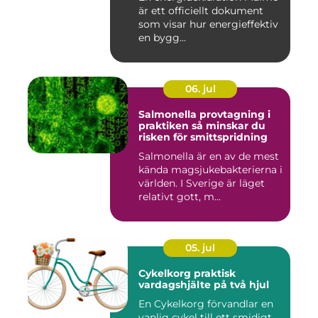
är ett officiellt dokument
som visar hur energieffektiv
en bygg...
06. jul
Salmonella provtagning i
praktiken så minskar du
risken för smittspridning
Salmonella är en av de mest
kända magsjukebakterierna i
världen. I Sverige är läget
relativt gott, m...
05. jul
Cykelkorg praktisk
vardagshjälte på två hjul
En Cykelkorg förvandlar en
vanlig cykel till ett smidigt