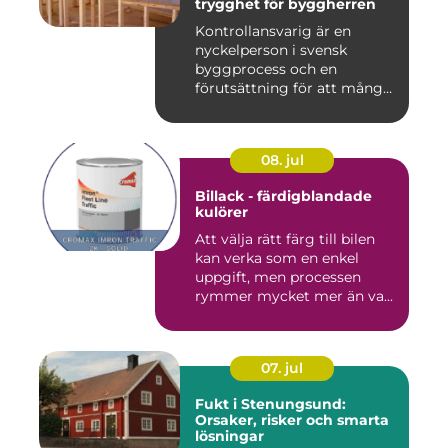
trygghet för byggherren
Kontrollansvarig är en
nyckelperson i svensk
byggprocess och en
förutsättning för att många
byggproj...
08. jul
Billack - färdigblandade
kulörer
Att välja rätt färg till bilen
kan verka som en enkel
uppgift, men processen
rymmer mycket mer än va...
07. jul
Fukt i Stenungsund:
Orsaker, risker och smarta
lösningar