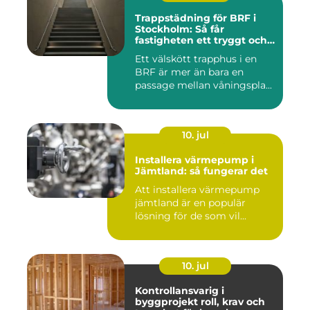
Trappstädning för BRF i
Stockholm: Så får
fastigheten ett tryggt och
välskött trapphus
Ett välskött trapphus i en
BRF är mer än bara en
passage mellan våningspla...
10. jul
Installera värmepump i
Jämtland: så fungerar det
Att installera värmepump
jämtland är en populär
lösning för de som vil...
10. jul
Kontrollansvarig i
byggprojekt roll, krav och