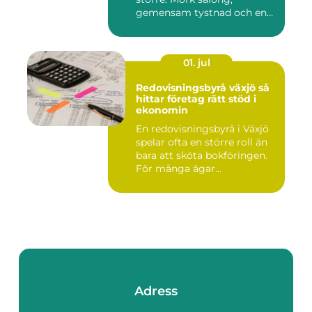
gemensam tystnad och en
d...
01. jul
Redovisningsbyrå växjö så
hittar företag rätt stöd i
ekonomin
En redovisningsbyrå i Växjö
spelar ofta en större roll än
bara att sköta bokföringen.
För många ägar...
Adress