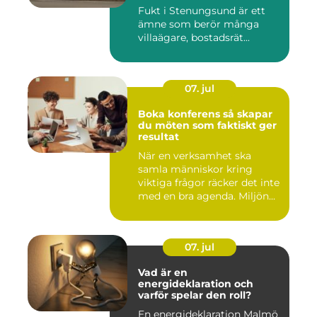
Fukt i Stenungsund är ett
ämne som berör många
villaägare, bostadsrät...
07. jul
Boka konferens så skapar
du möten som faktiskt ger
resultat
När en verksamhet ska
samla människor kring
viktiga frågor räcker det inte
med en bra agenda. Miljön...
07. jul
Vad är en
energideklaration och
varför spelar den roll?
En energideklaration Malmö