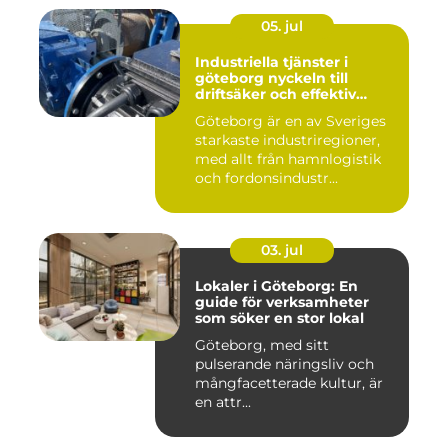
05. jul
Industriella tjänster i
göteborg nyckeln till
driftsäker och effektiv
produktion
Göteborg är en av Sveriges
starkaste industriregioner,
med allt från hamnlogistik
och fordonsindustr...
03. jul
Lokaler i Göteborg: En
guide för verksamheter
som söker en stor lokal
Göteborg, med sitt
pulserande näringsliv och
mångfacetterade kultur, är
en attr...