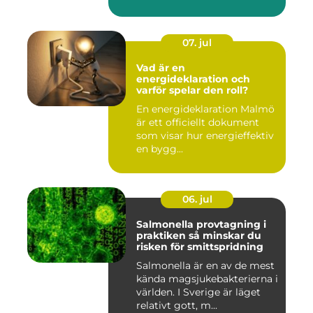
07. jul
Vad är en
energideklaration och
varför spelar den roll?
En energideklaration Malmö
är ett officiellt dokument
som visar hur energieffektiv
en bygg...
06. jul
Salmonella provtagning i
praktiken så minskar du
risken för smittspridning
Salmonella är en av de mest
kända magsjukebakterierna i
världen. I Sverige är läget
relativt gott, m...