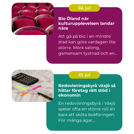
02. jul
Bio Öland när
kulturupplevelsen landar
nära
Att gå på bio i en mindre
stad kan göra vardagen lite
större. Mörk salong,
gemensam tystnad och en
d...
01. jul
Redovisningsbyrå växjö så
hittar företag rätt stöd i
ekonomin
En redovisningsbyrå i Växjö
spelar ofta en större roll än
bara att sköta bokföringen.
För många ägar...