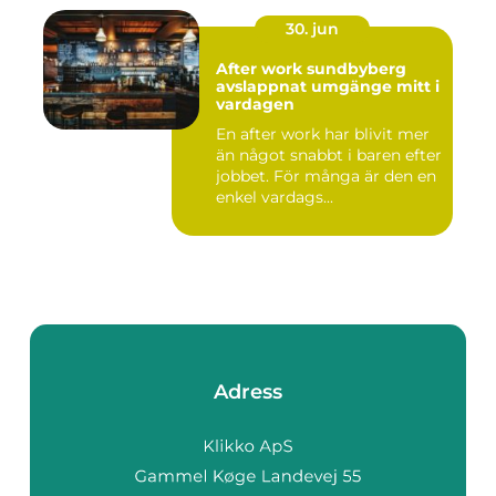
30. jun
After work sundbyberg
avslappnat umgänge mitt i
vardagen
En after work har blivit mer
än något snabbt i baren efter
jobbet. För många är den en
enkel vardags...
Adress