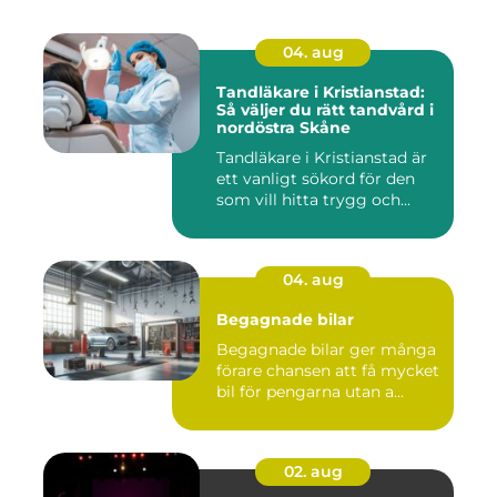
04. aug
Tandläkare i Kristianstad:
Så väljer du rätt tandvård i
nordöstra Skåne
Tandläkare i Kristianstad är
ett vanligt sökord för den
som vill hitta trygg och...
04. aug
Begagnade bilar
Begagnade bilar ger många
förare chansen att få mycket
bil för pengarna utan a...
02. aug