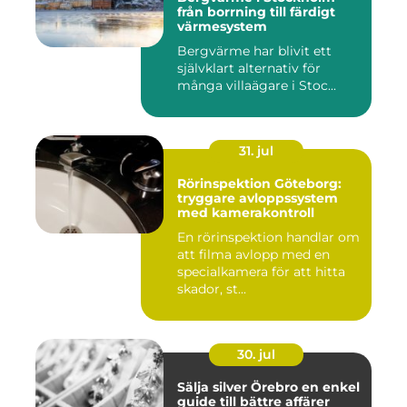
från borrning till färdigt
värmesystem
Bergvärme har blivit ett
självklart alternativ för
många villaägare i Stoc...
31. jul
Rörinspektion Göteborg:
tryggare avloppssystem
med kamerakontroll
En rörinspektion handlar om
att filma avlopp med en
specialkamera för att hitta
skador, st...
30. jul
Sälja silver Örebro en enkel
guide till bättre affärer