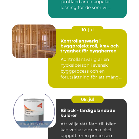
jämtland är en populär
lösning för de som vil...
10. jul
Kontrollansvarig i
byggprojekt roll, krav och
trygghet för byggherren
Kontrollansvarig är en
nyckelperson i svensk
byggprocess och en
förutsättning för att många
byggproj...
08. jul
Billack - färdigblandade
kulörer
Att välja rätt färg till bilen
kan verka som en enkel
uppgift, men processen