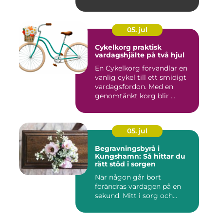
05. jul
Cykelkorg praktisk
vardagshjälte på två hjul
En Cykelkorg förvandlar en
vanlig cykel till ett smidigt
vardagsfordon. Med en
genomtänkt korg blir ...
05. jul
Begravningsbyrå i
Kungshamn: Så hittar du
rätt stöd i sorgen
När någon går bort
förändras vardagen på en
sekund. Mitt i sorg och...