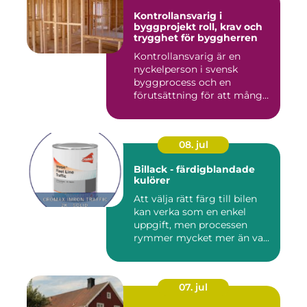
Kontrollansvarig i
byggprojekt roll, krav och
trygghet för byggherren
Kontrollansvarig är en
nyckelperson i svensk
byggprocess och en
förutsättning för att många
byggproj...
08. jul
Billack - färdigblandade
kulörer
Att välja rätt färg till bilen
kan verka som en enkel
uppgift, men processen
rymmer mycket mer än va...
07. jul