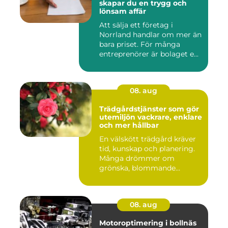
skapar du en trygg och
lönsam affär
Att sälja ett företag i
Norrland handlar om mer än
bara priset. För många
entreprenörer är bolaget e...
08. aug
Trädgårdstjänster som gör
utemiljön vackrare, enklare
och mer hållbar
En välskött trädgård kräver
tid, kunskap och planering.
Många drömmer om
grönska, blommande
rabatter...
08. aug
Motoroptimering i bollnäs