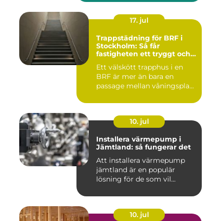
17. jul
Trappstädning för BRF i
Stockholm: Så får
fastigheten ett tryggt och
välskött trapphus
Ett välskött trapphus i en
BRF är mer än bara en
passage mellan våningspla...
10. jul
Installera värmepump i
Jämtland: så fungerar det
Att installera värmepump
jämtland är en populär
lösning för de som vil...
10. jul