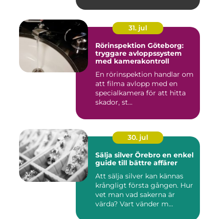
31. jul
Rörinspektion Göteborg:
tryggare avloppssystem
med kamerakontroll
En rörinspektion handlar om
att filma avlopp med en
specialkamera för att hitta
skador, st...
30. jul
Sälja silver Örebro en enkel
guide till bättre affärer
Att sälja silver kan kännas
krångligt första gången. Hur
vet man vad sakerna är
värda? Vart vänder m...