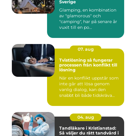
Sverige
Glamping, en kombination
av "glamorous" och
"camping", har på senare år
vuxit till en po...
07. aug
Tvistlösning så fungerar
processen från konflikt till
lösning
När en konflikt uppstår som
inte går att lösa genom
vanlig dialog, kan den
snabbt bli både tidskräva...
04. aug
Tandläkare i Kristianstad:
Så väljer du rätt tandvård i