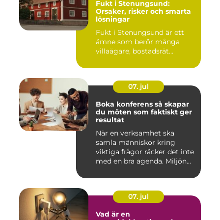
Fukt i Stenungsund:
Orsaker, risker och smarta
lösningar
Fukt i Stenungsund är ett
ämne som berör många
villaägare, bostadsrät...
07. jul
Boka konferens så skapar
du möten som faktiskt ger
resultat
När en verksamhet ska
samla människor kring
viktiga frågor räcker det inte
med en bra agenda. Miljön...
07. jul
Vad är en