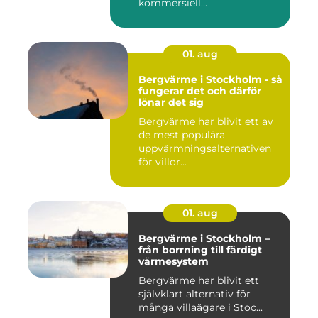
kommersiell...
01. aug
Bergvärme i Stockholm - så
fungerar det och därför
lönar det sig
Bergvärme har blivit ett av
de mest populära
uppvärmningsalternativen
för villor...
01. aug
Bergvärme i Stockholm –
från borrning till färdigt
värmesystem
Bergvärme har blivit ett
självklart alternativ för
många villaägare i Stoc...