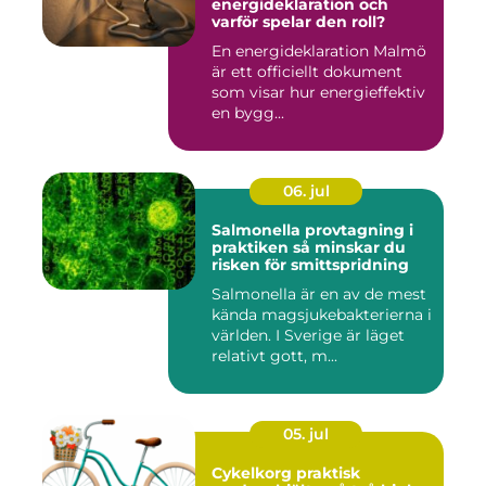
energideklaration och
varför spelar den roll?
En energideklaration Malmö
är ett officiellt dokument
som visar hur energieffektiv
en bygg...
06. jul
Salmonella provtagning i
praktiken så minskar du
risken för smittspridning
Salmonella är en av de mest
kända magsjukebakterierna i
världen. I Sverige är läget
relativt gott, m...
05. jul
Cykelkorg praktisk