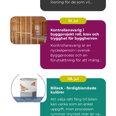
lösning för de som vil...
10. jul
Kontrollansvarig i
byggprojekt roll, krav och
trygghet för byggherren
Kontrollansvarig är en
nyckelperson i svensk
byggprocess och en
förutsättning för att många
byggproj...
08. jul
Billack - färdigblandade
kulörer
Att välja rätt färg till bilen
kan verka som en enkel
uppgift, men processen
rymmer mycket mer än va...