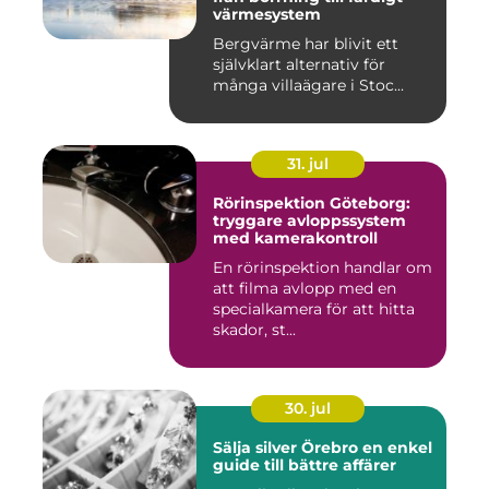
värmesystem
Bergvärme har blivit ett
självklart alternativ för
många villaägare i Stoc...
31. jul
Rörinspektion Göteborg:
tryggare avloppssystem
med kamerakontroll
En rörinspektion handlar om
att filma avlopp med en
specialkamera för att hitta
skador, st...
30. jul
Sälja silver Örebro en enkel
guide till bättre affärer