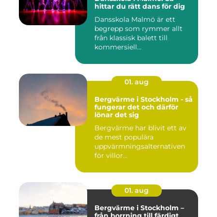
hittar du rätt dans för dig
Dansskola Malmö är ett
begrepp som rymmer allt
från klassisk balett till
kommersiell...
01. aug
Bergvärme i Stockholm - så
fungerar det och därför
lönar det sig
Bergvärme har blivit ett av
de mest populära
uppvärmningsalternativen
för villor...
01. aug
Bergvärme i Stockholm –
från borrning till färdigt