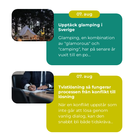
07. aug
Upptäck glamping i
Sverige
Glamping, en kombination
av "glamorous" och
"camping", har på senare år
vuxit till en po...
07. aug
Tvistlösning så fungerar
processen från konflikt till
lösning
När en konflikt uppstår som
inte går att lösa genom
vanlig dialog, kan den
snabbt bli både tidskräva...