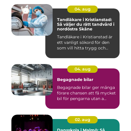
04. aug
Tandläkare i Kristianstad:
Så väljer du rätt tandvård i
nordöstra Skåne
Tandläkare i Kristianstad är
ett vanligt sökord för den
som vill hitta trygg och...
04. aug
Begagnade bilar
Begagnade bilar ger många
förare chansen att få mycket
bil för pengarna utan a...
02. aug
Dansskola i Malmö: Så