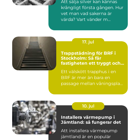
Att sälja silver kan kännas
krångligt första gången. Hur
vet man vad sakerna är
värda? Vart vänder m...
17. jul
Trappstädning för BRF i
Stockholm: Så får
fastigheten ett tryggt och
välskött trapphus
Ett välskött trapphus i en
BRF är mer än bara en
passage mellan våningspla...
10. jul
Installera värmepump i
Jämtland: så fungerar det
Att installera värmepump
jämtland är en populär