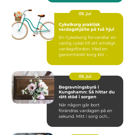
05. jul
Cykelkorg praktisk
vardagshjälte på två hjul
En Cykelkorg förvandlar en
vanlig cykel till ett smidigt
vardagsfordon. Med en
genomtänkt korg blir ...
05. jul
Begravningsbyrå i
Kungshamn: Så hittar du
rätt stöd i sorgen
När någon går bort
förändras vardagen på en
sekund. Mitt i sorg och...