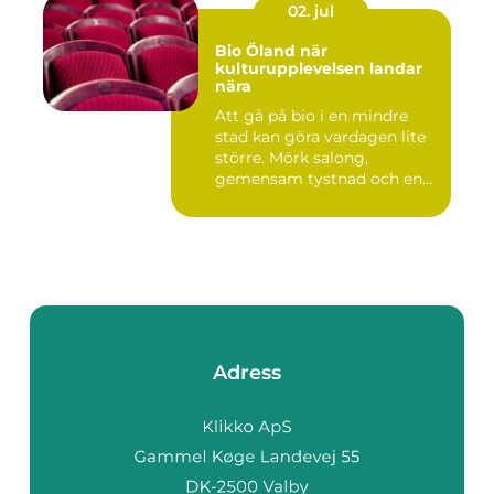
02. jul
Bio Öland när
kulturupplevelsen landar
nära
Att gå på bio i en mindre
stad kan göra vardagen lite
större. Mörk salong,
gemensam tystnad och en
d...
Adress