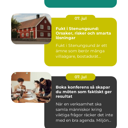
07. jul
Fukt i Stenungsund:
Orsaker, risker och smarta
lösningar
Fukt i Stenungsund är ett
ämne som berör många
villaägare, bostadsrät...
07. jul
Boka konferens så skapar
du möten som faktiskt ger
resultat
När en verksamhet ska
samla människor kring
viktiga frågor räcker det inte
med en bra agenda. Miljön...