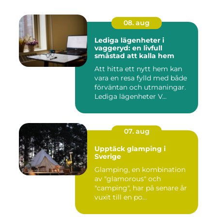
08. aug
Lediga lägenheter i
vaggeryd: en livfull
småstad att kalla hem
Att hitta ett nytt hem kan
vara en resa fylld med både
förväntan och utmaningar.
Lediga lägenheter V...
07. aug
Upptäck glamping i
Sverige
Glamping, en kombination
av "glamorous" och
"camping", har på senare år
vuxit till en po...