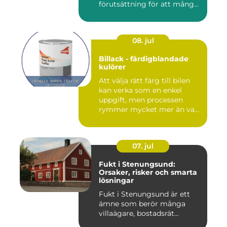
förutsättning för att många
byggproj...
08. jul
Billack - färdigblandade
kulörer
Att välja rätt färg till bilen
kan verka som en enkel
uppgift, men processen
rymmer mycket mer än va...
07. jul
Fukt i Stenungsund:
Orsaker, risker och smarta
lösningar
Fukt i Stenungsund är ett
ämne som berör många
villaägare, bostadsrät...