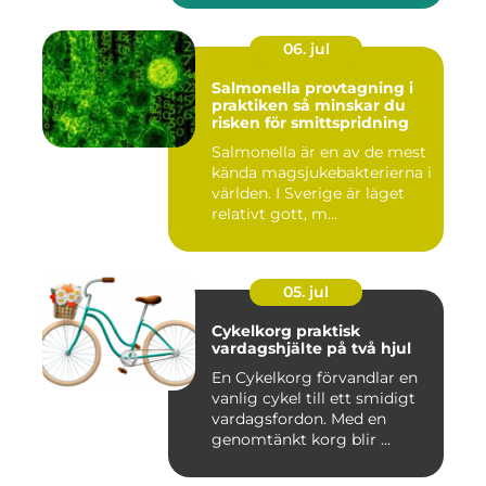
06. jul
Salmonella provtagning i
praktiken så minskar du
risken för smittspridning
Salmonella är en av de mest
kända magsjukebakterierna i
världen. I Sverige är läget
relativt gott, m...
05. jul
Cykelkorg praktisk
vardagshjälte på två hjul
En Cykelkorg förvandlar en
vanlig cykel till ett smidigt
vardagsfordon. Med en
genomtänkt korg blir ...