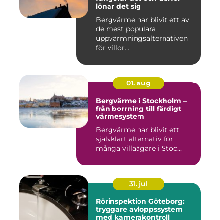
lönar det sig
Bergvärme har blivit ett av
de mest populära
uppvärmningsalternativen
för villor...
01. aug
Bergvärme i Stockholm –
från borrning till färdigt
värmesystem
Bergvärme har blivit ett
självklart alternativ för
många villaägare i Stoc...
31. jul
Rörinspektion Göteborg:
tryggare avloppssystem
med kamerakontroll