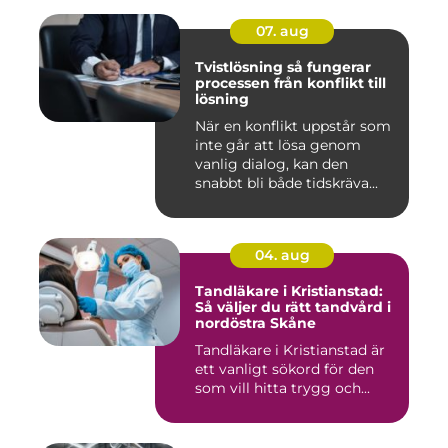
07. aug
Tvistlösning så fungerar
processen från konflikt till
lösning
När en konflikt uppstår som
inte går att lösa genom
vanlig dialog, kan den
snabbt bli både tidskräva...
04. aug
Tandläkare i Kristianstad:
Så väljer du rätt tandvård i
nordöstra Skåne
Tandläkare i Kristianstad är
ett vanligt sökord för den
som vill hitta trygg och...