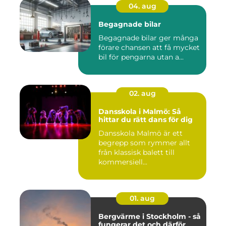
04. aug
Begagnade bilar
Begagnade bilar ger många
förare chansen att få mycket
bil för pengarna utan a...
02. aug
Dansskola i Malmö: Så
hittar du rätt dans för dig
Dansskola Malmö är ett
begrepp som rymmer allt
från klassisk balett till
kommersiell...
01. aug
Bergvärme i Stockholm - så
fungerar det och därför