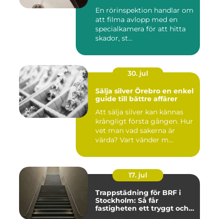
En rörinspektion handlar om
att filma avlopp med en
specialkamera för att hitta
skador, st...
30. jul
Sälja silver Örebro en enkel
guide till bättre affärer
Att sälja silver kan kännas
krångligt första gången. Hur
vet man vad sakerna är
värda? Vart vänder m...
17. jul
Trappstädning för BRF i
Stockholm: Så får
fastigheten ett tryggt och
välskött trapphus