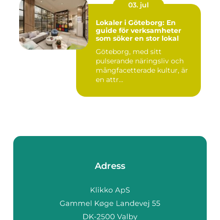
03. jul
Lokaler i Göteborg: En
guide för verksamheter
som söker en stor lokal
Göteborg, med sitt
pulserande näringsliv och
mångfacetterade kultur, är
en attr...
Adress