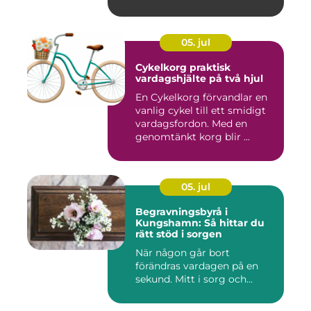
05. jul
Cykelkorg praktisk
vardagshjälte på två hjul
En Cykelkorg förvandlar en
vanlig cykel till ett smidigt
vardagsfordon. Med en
genomtänkt korg blir ...
05. jul
Begravningsbyrå i
Kungshamn: Så hittar du
rätt stöd i sorgen
När någon går bort
förändras vardagen på en
sekund. Mitt i sorg och...