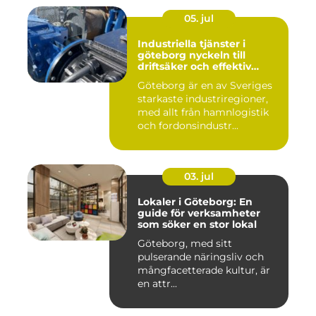
05. jul
Industriella tjänster i
göteborg nyckeln till
driftsäker och effektiv
produktion
Göteborg är en av Sveriges
starkaste industriregioner,
med allt från hamnlogistik
och fordonsindustr...
03. jul
Lokaler i Göteborg: En
guide för verksamheter
som söker en stor lokal
Göteborg, med sitt
pulserande näringsliv och
mångfacetterade kultur, är
en attr...