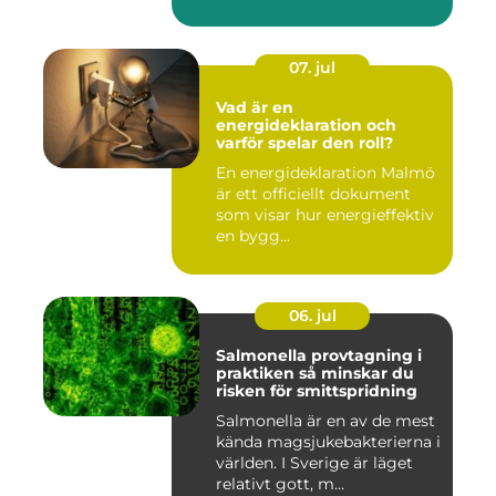
07. jul
Vad är en
energideklaration och
varför spelar den roll?
En energideklaration Malmö
är ett officiellt dokument
som visar hur energieffektiv
en bygg...
06. jul
Salmonella provtagning i
praktiken så minskar du
risken för smittspridning
Salmonella är en av de mest
kända magsjukebakterierna i
världen. I Sverige är läget
relativt gott, m...