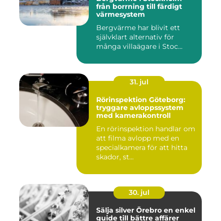
från borrning till färdigt
värmesystem
Bergvärme har blivit ett
självklart alternativ för
många villaägare i Stoc...
31. jul
Rörinspektion Göteborg:
tryggare avloppssystem
med kamerakontroll
En rörinspektion handlar om
att filma avlopp med en
specialkamera för att hitta
skador, st...
30. jul
Sälja silver Örebro en enkel
guide till bättre affärer