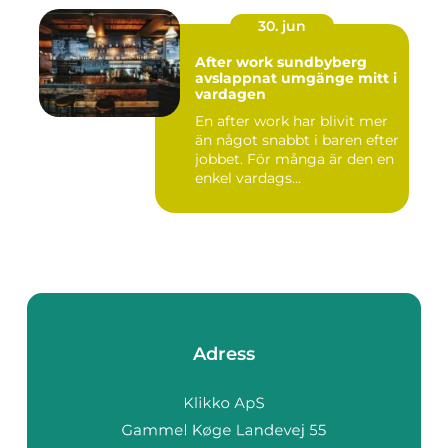
30. jun
After work sundbyberg
avslappnat umgänge mitt i
vardagen
En after work har blivit mer
än något snabbt i baren efter
jobbet. För många är den en
enkel vardags...
Adress