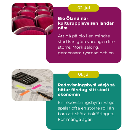
02. jul
Bio Öland när
kulturupplevelsen landar
nära
Att gå på bio i en mindre
stad kan göra vardagen lite
större. Mörk salong,
gemensam tystnad och en
d...
01. jul
Redovisningsbyrå växjö så
hittar företag rätt stöd i
ekonomin
En redovisningsbyrå i Växjö
spelar ofta en större roll än
bara att sköta bokföringen.
För många ägar...