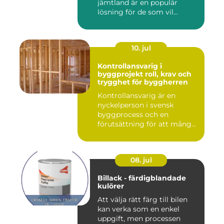
jämtland är en populär
lösning för de som vil...
10. jul
Kontrollansvarig i
byggprojekt roll, krav och
trygghet för byggherren
Kontrollansvarig är en
nyckelperson i svensk
byggprocess och en
förutsättning för att många
byggproj...
08. jul
Billack - färdigblandade
kulörer
Att välja rätt färg till bilen
kan verka som en enkel
uppgift, men processen