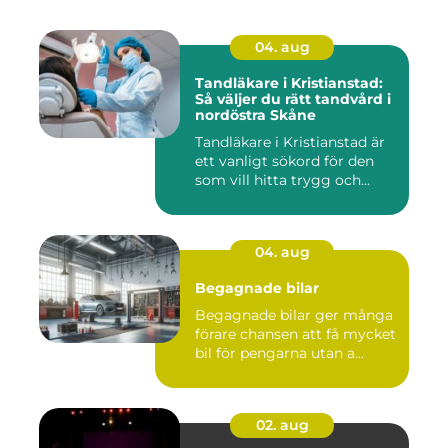
04. aug
Tandläkare i Kristianstad:
Så väljer du rätt tandvård i
nordöstra Skåne
Tandläkare i Kristianstad är
ett vanligt sökord för den
som vill hitta trygg och...
04. aug
Begagnade bilar
Begagnade bilar ger många
förare chansen att få mycket
bil för pengarna utan a...
02. aug