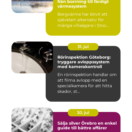
från borrning till färdigt
värmesystem
Bergvärme har blivit ett
självklart alternativ för
många villaägare i Stoc...
31. jul
Rörinspektion Göteborg:
tryggare avloppssystem
med kamerakontroll
En rörinspektion handlar om
att filma avlopp med en
specialkamera för att hitta
skador, st...
30. jul
Sälja silver Örebro en enkel
guide till bättre affärer