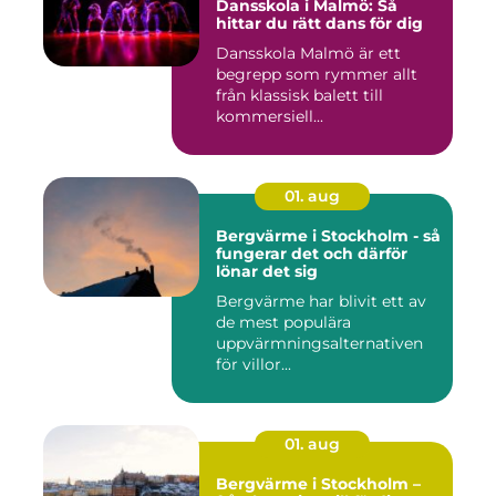
Dansskola i Malmö: Så
hittar du rätt dans för dig
Dansskola Malmö är ett
begrepp som rymmer allt
från klassisk balett till
kommersiell...
01. aug
Bergvärme i Stockholm - så
fungerar det och därför
lönar det sig
Bergvärme har blivit ett av
de mest populära
uppvärmningsalternativen
för villor...
01. aug
Bergvärme i Stockholm –