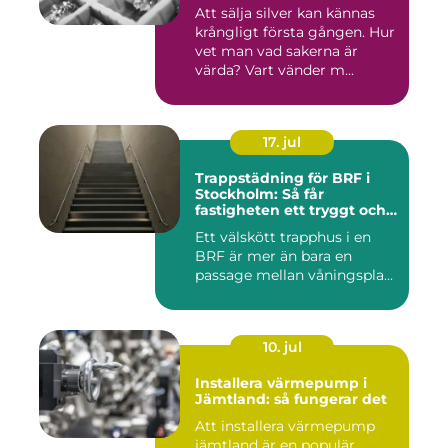
Att sälja silver kan kännas
krångligt första gången. Hur
vet man vad sakerna är
värda? Vart vänder m...
17. jul
Trappstädning för BRF i
Stockholm: Så får
fastigheten ett tryggt och
välskött trapphus
Ett välskött trapphus i en
BRF är mer än bara en
passage mellan våningspla...
10. jul
Installera värmepump i
Jämtland: så fungerar det
Att installera värmepump
jämtland är en populär