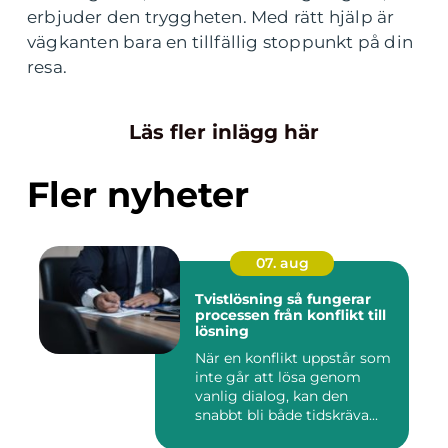
erbjuder den tryggheten. Med rätt hjälp är
vägkanten bara en tillfällig stoppunkt på din
resa.
Läs fler inlägg här
Fler nyheter
07. aug
Tvistlösning så fungerar
processen från konflikt till
lösning
När en konflikt uppstår som
inte går att lösa genom
vanlig dialog, kan den
snabbt bli både tidskräva...