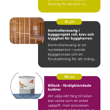
lösning för de som vil...
10. jul
Kontrollansvarig i
byggprojekt roll, krav och
trygghet för byggherren
Kontrollansvarig är en
nyckelperson i svensk
byggprocess och en
förutsättning för att många
byggproj...
08. jul
Billack - färdigblandade
kulörer
Att välja rätt färg till bilen
kan verka som en enkel
uppgift, men processen
rymmer mycket mer än va...