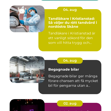
04. aug
Tandläkare i Kristianstad:
Så väljer du rätt tandvård i
nordöstra Skåne
Tandläkare i Kristianstad är
ett vanligt sökord för den
som vill hitta trygg och...
04. aug
Begagnade bilar
Begagnade bilar ger många
förare chansen att få mycket
bil för pengarna utan a...
02. aug