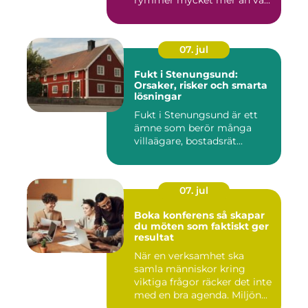
07. jul
Fukt i Stenungsund:
Orsaker, risker och smarta
lösningar
Fukt i Stenungsund är ett
ämne som berör många
villaägare, bostadsrät...
07. jul
Boka konferens så skapar
du möten som faktiskt ger
resultat
När en verksamhet ska
samla människor kring
viktiga frågor räcker det inte
med en bra agenda. Miljön...