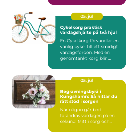
05. jul
Cykelkorg praktisk
vardagshjälte på två hjul
En Cykelkorg förvandlar en
vanlig cykel till ett smidigt
vardagsfordon. Med en
genomtänkt korg blir ...
05. jul
Begravningsbyrå i
Kungshamn: Så hittar du
rätt stöd i sorgen
När någon går bort
förändras vardagen på en
sekund. Mitt i sorg och...