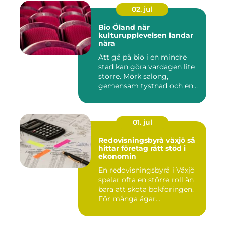
02. jul
Bio Öland när
kulturupplevelsen landar
nära
Att gå på bio i en mindre
stad kan göra vardagen lite
större. Mörk salong,
gemensam tystnad och en
d...
01. jul
Redovisningsbyrå växjö så
hittar företag rätt stöd i
ekonomin
En redovisningsbyrå i Växjö
spelar ofta en större roll än
bara att sköta bokföringen.
För många ägar...