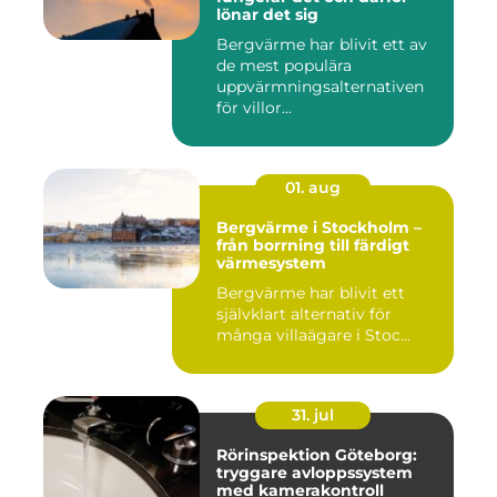
lönar det sig
Bergvärme har blivit ett av
de mest populära
uppvärmningsalternativen
för villor...
01. aug
Bergvärme i Stockholm –
från borrning till färdigt
värmesystem
Bergvärme har blivit ett
självklart alternativ för
många villaägare i Stoc...
31. jul
Rörinspektion Göteborg:
tryggare avloppssystem
med kamerakontroll