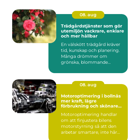
08. aug
Trädgårdstjänster som gör
utemiljön vackrare, enklare
och mer hållbar
En välskött trädgård kräver
tid, kunskap och planering.
Många drömmer om
grönska, blommande
rabatter...
08. aug
Motoroptimering i bollnäs
mer kraft, lägre
förbrukning och skönare
körning
Motoroptimering handlar
om att finjustera bilens
motorstyrning så att den
arbetar smartare, inte hår...