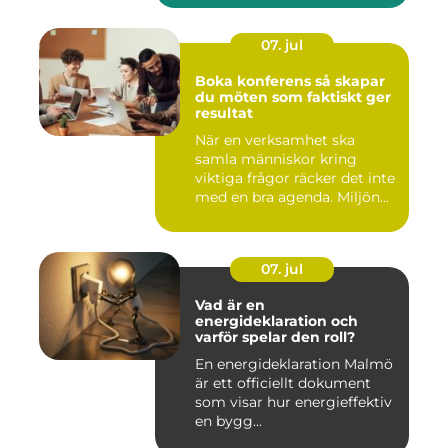
07. jul
Boka konferens så skapar
du möten som faktiskt ger
resultat
När en verksamhet ska
samla människor kring
viktiga frågor räcker det inte
med en bra agenda. Miljön...
07. jul
Vad är en
energideklaration och
varför spelar den roll?
En energideklaration Malmö
är ett officiellt dokument
som visar hur energieffektiv
en bygg...