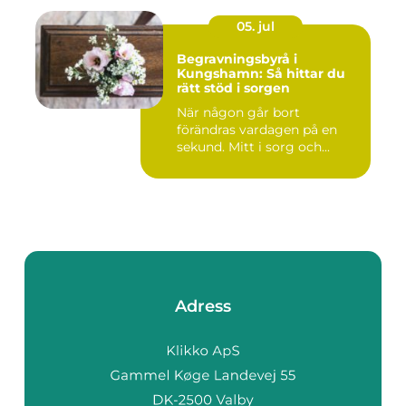
05. jul
Begravningsbyrå i
Kungshamn: Så hittar du
rätt stöd i sorgen
När någon går bort
förändras vardagen på en
sekund. Mitt i sorg och...
Adress