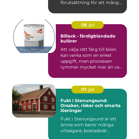
förutsättning för att många
byggproj...
08. jul
Billack - färdigblandade
kulörer
Att välja rätt färg till bilen
kan verka som en enkel
uppgift, men processen
rymmer mycket mer än va...
07. jul
Fukt i Stenungsund:
Orsaker, risker och smarta
lösningar
Fukt i Stenungsund är ett
ämne som berör många
villaägare, bostadsrät...