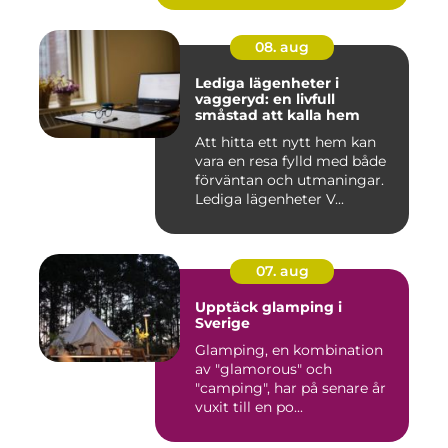
08. aug
Lediga lägenheter i
vaggeryd: en livfull
småstad att kalla hem
Att hitta ett nytt hem kan
vara en resa fylld med både
förväntan och utmaningar.
Lediga lägenheter V...
07. aug
Upptäck glamping i
Sverige
Glamping, en kombination
av "glamorous" och
"camping", har på senare år
vuxit till en po...