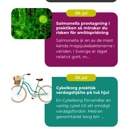
06. jul
Salmonella provtagning i
praktiken så minskar du
risken för smittspridning
Salmonella är en av de mest
kända magsjukebakterierna i
världen. I Sverige är läget
relativt gott, m...
05. jul
Cykelkorg praktisk
vardagshjälte på två hjul
En Cykelkorg förvandlar en
vanlig cykel till ett smidigt
vardagsfordon. Med en
genomtänkt korg blir ...