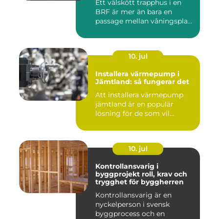
Ett välskött trapphus i en
BRF är mer än bara en
passage mellan våningspla...
10. jul
Installera värmepump i
Jämtland: så fungerar det
Att installera värmepump
jämtland är en populär
lösning för de som vil...
10. jul
Kontrollansvarig i
byggprojekt roll, krav och
trygghet för byggherren
Kontrollansvarig är en
nyckelperson i svensk
byggprocess och en