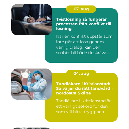
07. aug
Tvistlösning så fungerar
processen från konflikt till
lösning
När en konflikt uppstår som
inte går att lösa genom
vanlig dialog, kan den
snabbt bli både tidskräva...
04. aug
Tandläkare i Kristianstad:
Så väljer du rätt tandvård i
nordöstra Skåne
Tandläkare i Kristianstad är
ett vanligt sökord för den
som vill hitta trygg och...