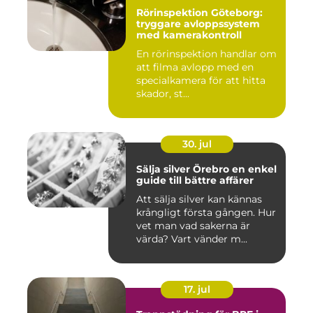
Rörinspektion Göteborg:
tryggare avloppssystem
med kamerakontroll
En rörinspektion handlar om
att filma avlopp med en
specialkamera för att hitta
skador, st...
30. jul
Sälja silver Örebro en enkel
guide till bättre affärer
Att sälja silver kan kännas
krångligt första gången. Hur
vet man vad sakerna är
värda? Vart vänder m...
17. jul