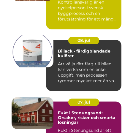
Kontrollansvarig är en
nyckelperson i svensk
byggprocess och en
förutsättning för att många
byggproj...
08. jul
Billack - färdigblandade
kulörer
Att välja rätt färg till bilen
kan verka som en enkel
uppgift, men processen
rymmer mycket mer än va...
07. jul
Fukt i Stenungsund:
Orsaker, risker och smarta
lösningar
Fukt i Stenungsund är ett