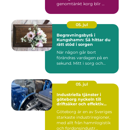
genomtänkt korg blir ...
05. jul
Begravningsbyrå i
Kungshamn: Så hittar du
rätt stöd i sorgen
När någon går bort
förändras vardagen på en
sekund. Mitt i sorg och...
05. jul
Industriella tjänster i
göteborg nyckeln till
driftsäker och effektiv
produktion
Göteborg är en av Sveriges
starkaste industriregioner,
med allt från hamnlogistik
och fordonsindustr...