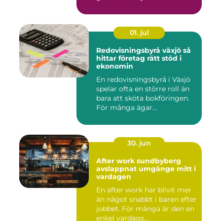
d...
01. jul
Redovisningsbyrå växjö så
hittar företag rätt stöd i
ekonomin
En redovisningsbyrå i Växjö
spelar ofta en större roll än
bara att sköta bokföringen.
För många ägar...
30. jun
After work sundbyberg
avslappnat umgänge mitt i
vardagen
En after work har blivit mer
än något snabbt i baren efter
jobbet. För många är den en
enkel vardags...