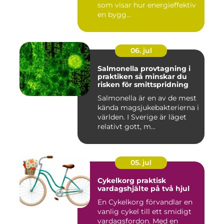
som visar hur energieffektiv
en bygg...
06. jul
Salmonella provtagning i
praktiken så minskar du
risken för smittspridning
Salmonella är en av de mest
kända magsjukebakterierna i
världen. I Sverige är läget
relativt gott, m...
05. jul
Cykelkorg praktisk
vardagshjälte på två hjul
En Cykelkorg förvandlar en
vanlig cykel till ett smidigt
vardagsfordon. Med en