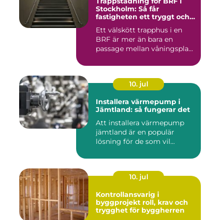
Trappstädning för BRF i
Stockholm: Så får
fastigheten ett tryggt och
välskött trapphus
Ett välskött trapphus i en
BRF är mer än bara en
passage mellan våningspla...
10. jul
Installera värmepump i
Jämtland: så fungerar det
Att installera värmepump
jämtland är en populär
lösning för de som vil...
10. jul
Kontrollansvarig i
byggprojekt roll, krav och
trygghet för byggherren