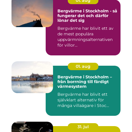
01. aug
Bergvärme i Stockholm - så
fungerar det och därför
lönar det sig
Bergvärme har blivit ett av
de mest populära
uppvärmningsalternativen
för villor...
01. aug
Bergvärme i Stockholm –
från borrning till färdigt
värmesystem
Bergvärme har blivit ett
självklart alternativ för
många villaägare i Stoc...
31. jul