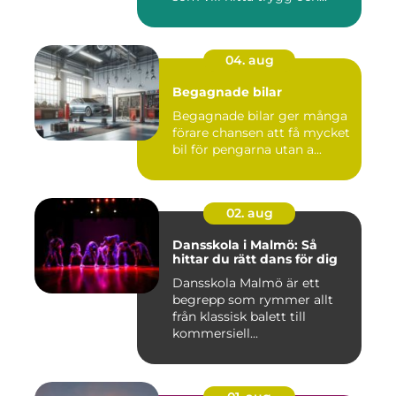
04. aug
Begagnade bilar
Begagnade bilar ger många
förare chansen att få mycket
bil för pengarna utan a...
02. aug
Dansskola i Malmö: Så
hittar du rätt dans för dig
Dansskola Malmö är ett
begrepp som rymmer allt
från klassisk balett till
kommersiell...