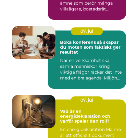
ämne som berör många
villaägare, bostadsrät...
07. jul
Boka konferens så skapar
du möten som faktiskt ger
resultat
När en verksamhet ska
samla människor kring
viktiga frågor räcker det inte
med en bra agenda. Miljön...
07. jul
Vad är en
energideklaration och
varför spelar den roll?
En energideklaration Malmö
är ett officiellt dokument