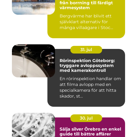
från borrning till färdigt
värmesystem
Bergvärme har blivit ett
självklart alternativ för
många villaägare i Stoc...
31. jul
Rörinspektion Göteborg:
tryggare avloppssystem
med kamerakontroll
En rörinspektion handlar om
att filma avlopp med en
specialkamera för att hitta
skador, st...
30. jul
Sälja silver Örebro en enkel
guide till bättre affärer