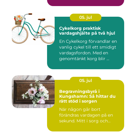
05. jul
Cykelkorg praktisk
vardagshjälte på två hjul
En Cykelkorg förvandlar en
vanlig cykel till ett smidigt
vardagsfordon. Med en
genomtänkt korg blir ...
05. jul
Begravningsbyrå i
Kungshamn: Så hittar du
rätt stöd i sorgen
När någon går bort
förändras vardagen på en
sekund. Mitt i sorg och...