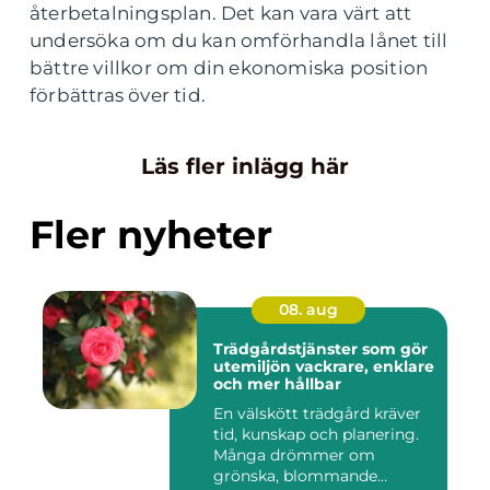
återbetalningsplan. Det kan vara värt att
undersöka om du kan omförhandla lånet till
bättre villkor om din ekonomiska position
förbättras över tid.
Läs fler inlägg här
Fler nyheter
08. aug
Trädgårdstjänster som gör
utemiljön vackrare, enklare
och mer hållbar
En välskött trädgård kräver
tid, kunskap och planering.
Många drömmer om
grönska, blommande