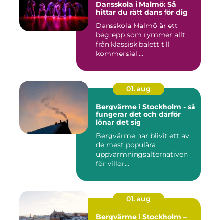
Dansskola i Malmö: Så
hittar du rätt dans för dig
Dansskola Malmö är ett
begrepp som rymmer allt
från klassisk balett till
kommersiell...
01. aug
Bergvärme i Stockholm - så
fungerar det och därför
lönar det sig
Bergvärme har blivit ett av
de mest populära
uppvärmningsalternativen
för villor...
01. aug
Bergvärme i Stockholm –