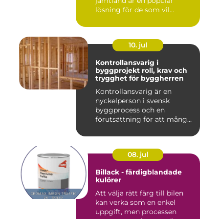
jämtland är en populär
lösning för de som vil...
10. jul
Kontrollansvarig i
byggprojekt roll, krav och
trygghet för byggherren
Kontrollansvarig är en
nyckelperson i svensk
byggprocess och en
förutsättning för att många
byggproj...
08. jul
Billack - färdigblandade
kulörer
Att välja rätt färg till bilen
kan verka som en enkel
uppgift, men processen