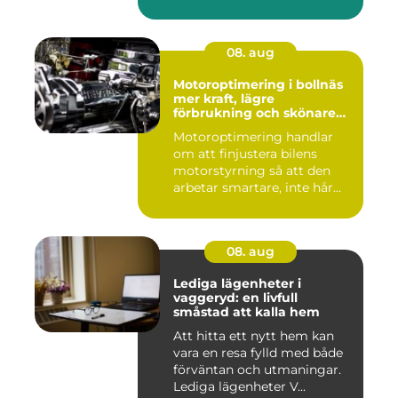
rabatter...
08. aug
Motoroptimering i bollnäs
mer kraft, lägre
förbrukning och skönare
körning
Motoroptimering handlar
om att finjustera bilens
motorstyrning så att den
arbetar smartare, inte hår...
08. aug
Lediga lägenheter i
vaggeryd: en livfull
småstad att kalla hem
Att hitta ett nytt hem kan
vara en resa fylld med både
förväntan och utmaningar.
Lediga lägenheter V...