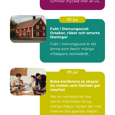
rymmer mycket mer än va...
07. jul
Fukt i Stenungsund:
Orsaker, risker och smarta
lösningar
Fukt i Stenungsund är ett
ämne som berör många
villaägare, bostadsrät...
07. jul
Boka konferens så skapar
du möten som faktiskt ger
resultat
När en verksamhet ska
samla människor kring
viktiga frågor räcker det inte
med en bra agenda. Miljön...