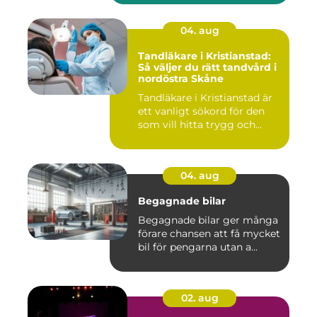
04. aug
Tandläkare i Kristianstad:
Så väljer du rätt tandvård i
nordöstra Skåne
Tandläkare i Kristianstad är
ett vanligt sökord för den
som vill hitta trygg och...
04. aug
Begagnade bilar
Begagnade bilar ger många
förare chansen att få mycket
bil för pengarna utan a...
02. aug