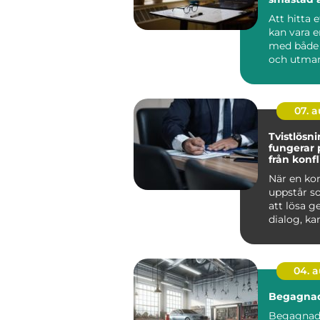
hem
Att hitta 
kan vara e
med både 
och utman
Lediga läg
07. 
Tvistlösnin
fungerar 
från konfli
lösning
När en kon
uppstår s
att lösa 
dialog, ka
snabbt bli
tidskräva...
04. 
Begagnad
Begagnade