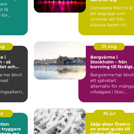
are
Dansskola Malmö är
t få
ett begrepp som
 för
rymmer allt från
tan a...
klassisk balett till
kommersiell...
aug
01. aug
e i
Bergvärme i
 - så
Stockholm – från
det och
borrning till färdigt
ar det sig
värmesystem
 har blivit
Bergvärme har blivit
 mest
ett självklart
alternativ för många
ngsalterna
villaägare i Stoc...
llor...
ul
30. jul
tion
Sälja silver Örebro
 tryggare
en enkel guide till
ystem med
bättre affärer