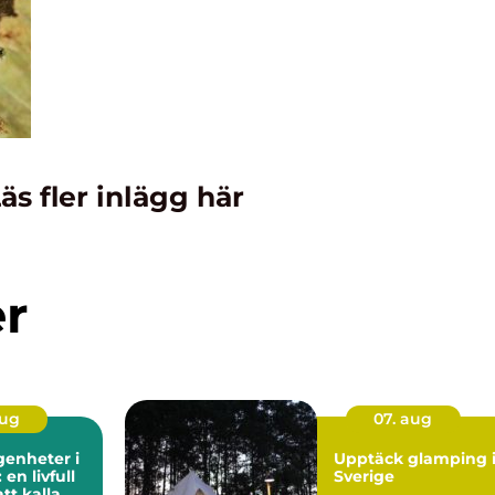
äs fler inlägg här
er
aug
07. aug
genheter i
Upptäck glamping 
en livfull
Sverige
tt kalla