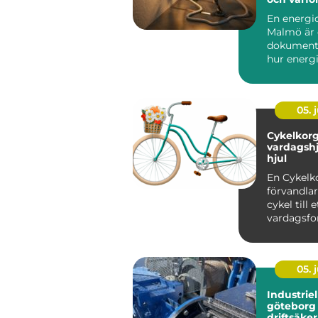
den roll?
En energi
Malmö är e
dokument
hur energi
bygg...
05. j
Cykelkorg prakti
vardagshj
hjul
En Cykelk
förvandlar
cykel till 
vardagsfo
en genom
blir ...
05. j
Industriel
göteborg nyckeln til
driftsäke