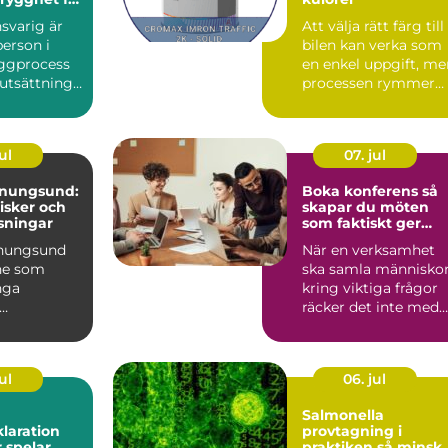
en
svarig är
Att välja rätt färg till
erson i
bilen kan verka som
ggprocess
en enkel uppgift, me
rutsättning
processen rymmer
ånga
mycket mer än va...
.
ul
07. jul
enungsund:
Boka konferens så
risker och
skapar du möten
sningar
som faktiskt ger
resultat
enungsund
När en verksamhet
ne som
ska samla människo
nga
kring viktiga frågor
räcker det inte med
..
en bra agenda.
Miljön...
ul
06. jul
Salmonella
laration
provtagning i
r spelar
praktiken så minskar