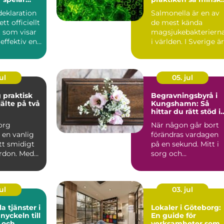
du risken för
deklaration
Salmonella är en av
smittspridning
tt officiellt
de mest kända
 som visar
magsjukebakteriern
effektiv en
i världen. I Sverige är
läget relativt gott,
m...
ul
05. jul
sk
Begravningsbyrå i
älte på två
Kungshamn: Så
hittar du rätt stöd i
sorgen
org
När någon går bort
 en vanlig
förändras vardagen
ett smidigt
på en sekund. Mitt i
rdon. Med
sorg och...
tänkt korg
ul
03. jul
la tjänster i
Lokaler i Göteborg:
l
En guide för
r och
verksamheter som