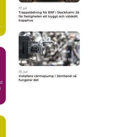
17. jul
Trappstädning för BRF i Stockholm: Så
får fastigheten ett tryggt och välskött
trapphus
r
10. jul
Installera värmepump i Jämtland: så
fungerar det
d
g