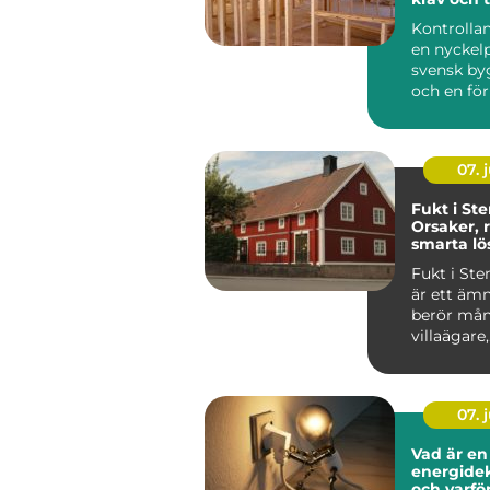
byggherr
Kontrollan
en nyckelp
svensk by
och en fö
för att m
byggproj..
07. j
Fukt i St
Orsaker, 
smarta lö
Fukt i St
är ett äm
berör må
villaägare,
bostadsrät.
07. j
Vad är en
energidek
och varfö