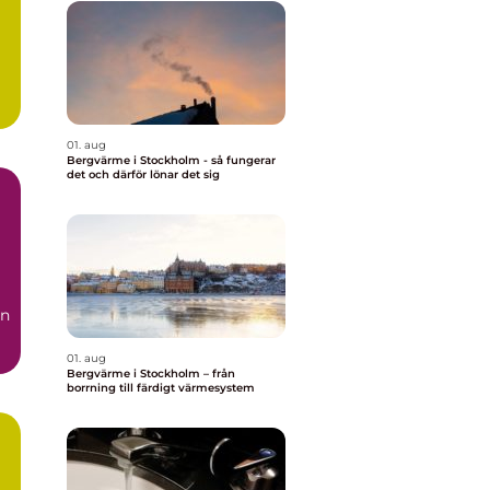
01. aug
Bergvärme i Stockholm - så fungerar
det och därför lönar det sig
a
en
01. aug
Bergvärme i Stockholm – från
borrning till färdigt värmesystem