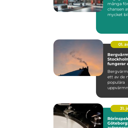
många för
chansen at
mycket bil
pengarna u
01. 
Bergvärm
Stockholm
fungerar 
därför lön
Bergvärme
ett av de
populära
uppvärmni
tiven för vi
31. j
Rörinspek
Göteborg:
avloppss