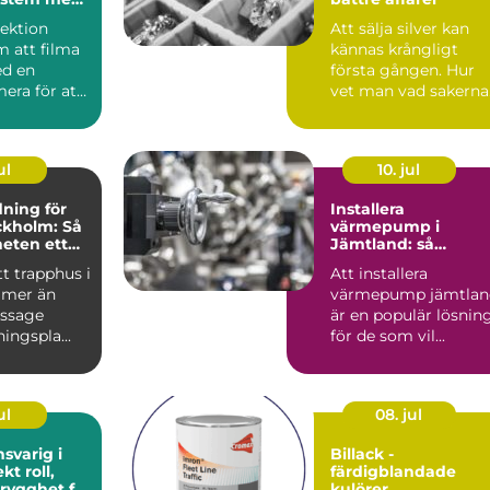
ntroll
pektion
Att sälja silver kan
m att filma
kännas krångligt
d en
första gången. Hur
era för att
vet man vad sakerna
, st...
är värda? Vart vände
m...
ul
10. jul
ning för
Installera
ckholm: Så
värmepump i
heten ett
Jämtland: så
h välskött
fungerar det
tt trapphus i
Att installera
 mer än
värmepump jämtlan
assage
är en populär lösnin
ingspla...
för de som vil...
ul
08. jul
svarig i
Billack -
roll,
färdigblandade
trygghet för
kulörer