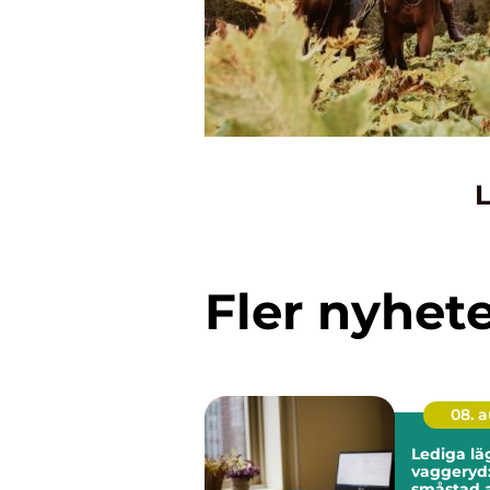
L
Fler nyhet
08. 
Lediga lä
vaggeryd: 
småstad a