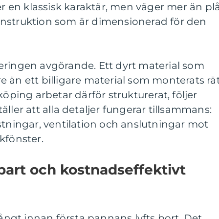
er en klassisk karaktär, men väger mer än pl
nstruktion som är dimensionerad för den
eringen avgörande. Ett dyrt material som
tre än ett billigare material som monterats rät
köping arbetar därför strukturerat, följer
ller att alla detaljer fungerar tillsammans:
stningar, ventilation och anslutningar mot
kfönster.
lbart och kostnadseffektivt
långt innan första pannans lyfts bort. Det