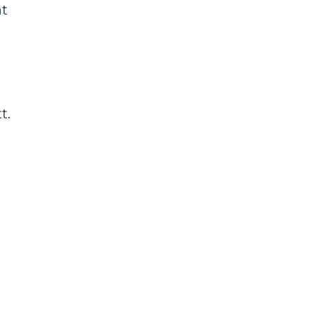
åt
t.