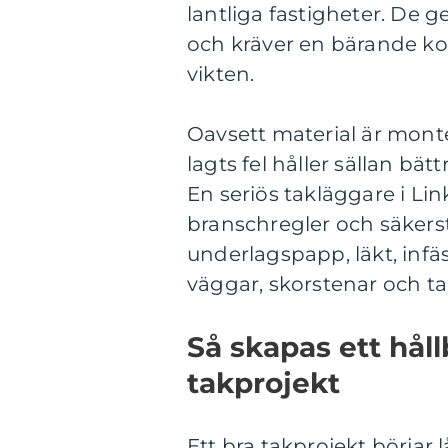
lantliga fastigheter. De g
och kräver en bärande ko
vikten.
Oavsett material är mont
lagts fel håller sällan bät
En seriös takläggare i Lin
branschregler och säkerstä
underlagspapp, läkt, infä
väggar, skorstenar och ta
Så skapas ett hål
takprojekt
Ett bra takprojekt börjar 