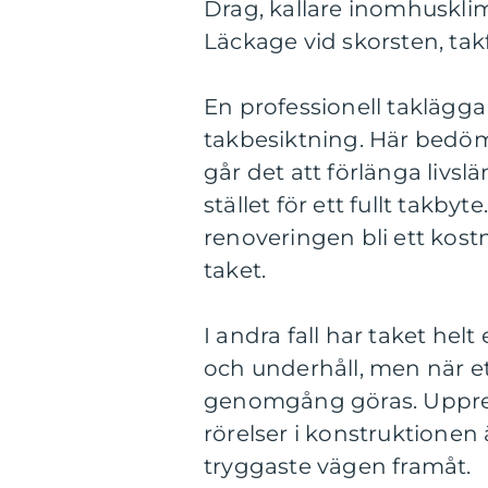
Drag, kallare inomhuskli
Läckage vid skorsten, tak
En professionell taklägg
takbesiktning. Här bedöm
går det att förlänga livs
stället för ett fullt takby
renoveringen bli ett kostn
taket.
I andra fall har taket helt
och underhåll, men när et
genomgång göras. Upprep
rörelser i konstruktionen 
tryggaste vägen framåt.