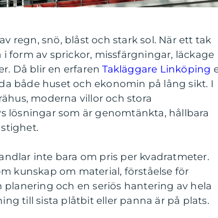
v regn, snö, blåst och stark sol. När ett tak
a i form av sprickor, missfärgningar, läckage
r. Då blir en erfaren
Takläggare Linköping
ydda både huset och ekonomin på lång sikt. I
ähus, moderna villor och stora
s lösningar som är genomtänkta, hållbara
astighet.
handlar inte bara om pris per kvadratmeter.
om kunskap om material, förståelse för
 planering och en seriös hantering av hela
ing till sista plåtbit eller panna är på plats.