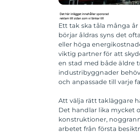
Ett tak ska tåla många år a
börjar åldras syns det oft
eller höga energikostnade
viktig partner för att sk
en stad med både äldre tr
industribyggnader behöv
och anpassade till varje f
Att välja rätt takläggare 
Det handlar lika mycket 
konstruktioner, noggrann
arbetet från första besiktn