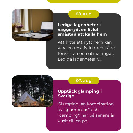
08. aug
Lediga lägenheter i
vaggeryd: en livfull
småstad att kalla hem
Att hitta ett nytt hem kan
vara en resa fylld med både
förväntan och utmaningar.
Lediga lägenheter V...
07. aug
Upptäck glamping i
Sverige
Glamping, en kombination
av "glamorous" och
"camping", har på senare år
vuxit till en po...