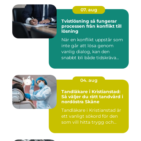
07. aug
Tvistlösning så fungerar
processen från konflikt till
lösning
När en konflikt uppstår som
inte går att lösa genom
vanlig dialog, kan den
snabbt bli både tidskräva...
04. aug
Tandläkare i Kristianstad:
Så väljer du rätt tandvård i
nordöstra Skåne
Tandläkare i Kristianstad är
ett vanligt sökord för den
som vill hitta trygg och...