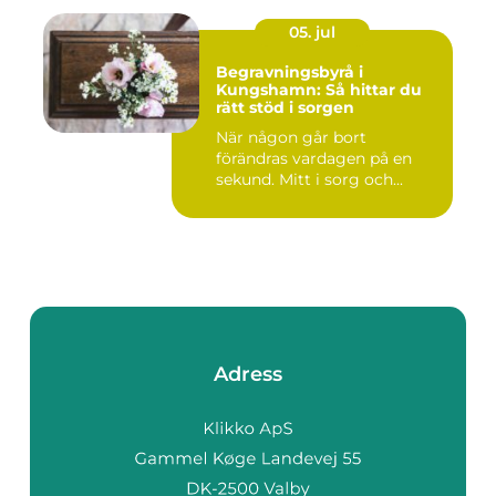
05. jul
Begravningsbyrå i
Kungshamn: Så hittar du
rätt stöd i sorgen
När någon går bort
förändras vardagen på en
sekund. Mitt i sorg och...
Adress