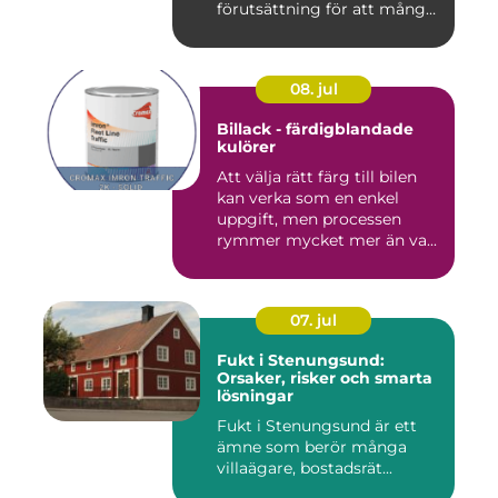
förutsättning för att många
byggproj...
08. jul
Billack - färdigblandade
kulörer
Att välja rätt färg till bilen
kan verka som en enkel
uppgift, men processen
rymmer mycket mer än va...
07. jul
Fukt i Stenungsund:
Orsaker, risker och smarta
lösningar
Fukt i Stenungsund är ett
ämne som berör många
villaägare, bostadsrät...