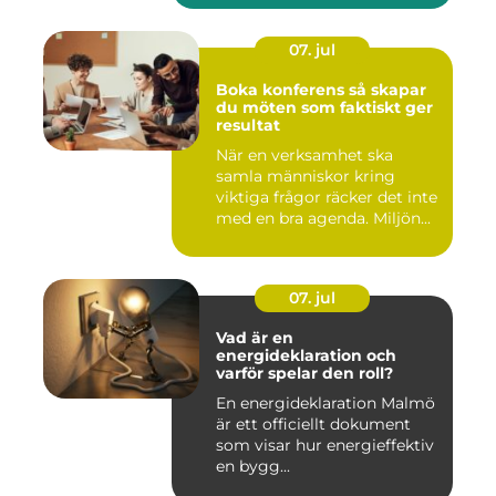
07. jul
Boka konferens så skapar
du möten som faktiskt ger
resultat
När en verksamhet ska
samla människor kring
viktiga frågor räcker det inte
med en bra agenda. Miljön...
07. jul
Vad är en
energideklaration och
varför spelar den roll?
En energideklaration Malmö
är ett officiellt dokument
som visar hur energieffektiv
en bygg...