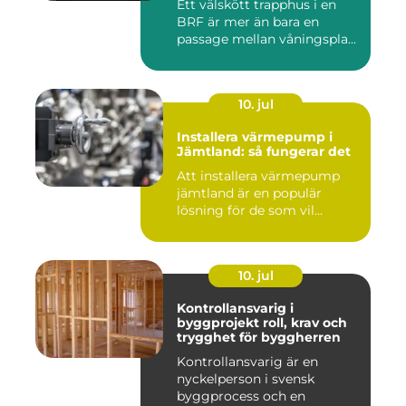
Ett välskött trapphus i en
BRF är mer än bara en
passage mellan våningspla...
10. jul
Installera värmepump i
Jämtland: så fungerar det
Att installera värmepump
jämtland är en populär
lösning för de som vil...
10. jul
Kontrollansvarig i
byggprojekt roll, krav och
trygghet för byggherren
Kontrollansvarig är en
nyckelperson i svensk
byggprocess och en