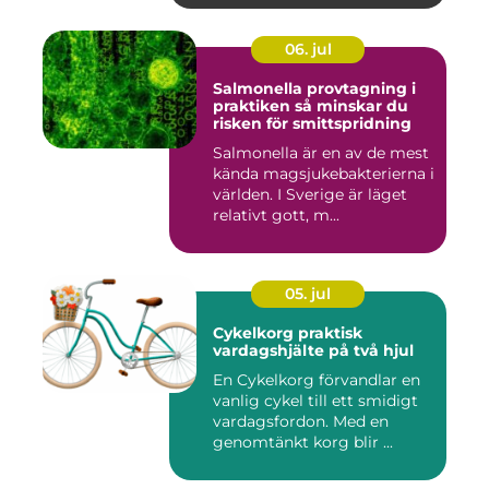
06. jul
Salmonella provtagning i
praktiken så minskar du
risken för smittspridning
Salmonella är en av de mest
kända magsjukebakterierna i
världen. I Sverige är läget
relativt gott, m...
05. jul
Cykelkorg praktisk
vardagshjälte på två hjul
En Cykelkorg förvandlar en
vanlig cykel till ett smidigt
vardagsfordon. Med en
genomtänkt korg blir ...