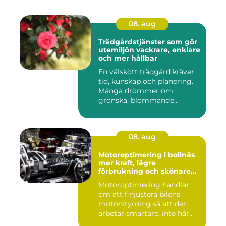
08. aug
Trädgårdstjänster som gör
utemiljön vackrare, enklare
och mer hållbar
En välskött trädgård kräver
tid, kunskap och planering.
Många drömmer om
grönska, blommande
rabatter...
08. aug
Motoroptimering i bollnäs
mer kraft, lägre
förbrukning och skönare
körning
Motoroptimering handlar
om att finjustera bilens
motorstyrning så att den
arbetar smartare, inte hår...