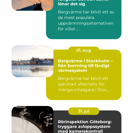
lönar det sig
Bergvärme har blivit ett av
de mest populära
uppvärmningsalternativen
för villor...
01. aug
Bergvärme i Stockholm –
från borrning till färdigt
värmesystem
Bergvärme har blivit ett
självklart alternativ för
många villaägare i Stoc...
31. jul
Rörinspektion Göteborg:
tryggare avloppssystem
med kamerakontroll